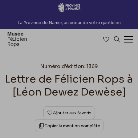
Accèder directement au contenu
La Province de Namur, au coeur de votre quotidien
Accéder à me
Recherch
Ouv
Numéro d'édition: 1369
Lettre de Félicien Rops à
[Léon Dewez Dewèse]
Ajouter aux favoris
Copier la mention complète