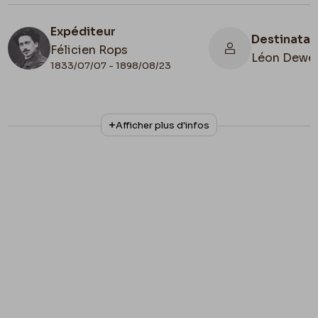
Expéditeur
Destinatai
Félicien Rops
Léon Dewe
1833/07/07 - 1898/08/23
N° d'inventaire
Collationnage
Afficher plus d'infos
ML/02237/0004
Autographe
Lieu de conservation
Belgique, Bruxelles, Archives et Musée de la
Littérature