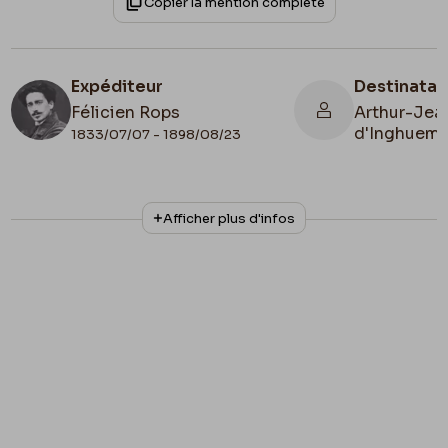
Copier la mention complète
Expéditeur
Destinatai
Félicien Rops
Arthur-Jean
d'Inghuem
1833/07/07 - 1898/08/23
N° d'inventaire
Collationnage
Afficher plus d'infos
III/215/12/1
Autographe
Lieu de conservation
Belgique, Bruxelles, Bibliothèque royale de
Belgique, Cabinet des Manuscrits
Apostille
Félicien s.d.