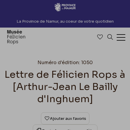
Accèder directement au contenu
La Province de Namur, au coeur de votre quotidien
Accéder à me
Recherch
Ouv
Numéro d'édition: 1050
Lettre de Félicien Rops à
[Arthur-Jean Le Bailly
d'Inghuem]
Ajouter aux favoris