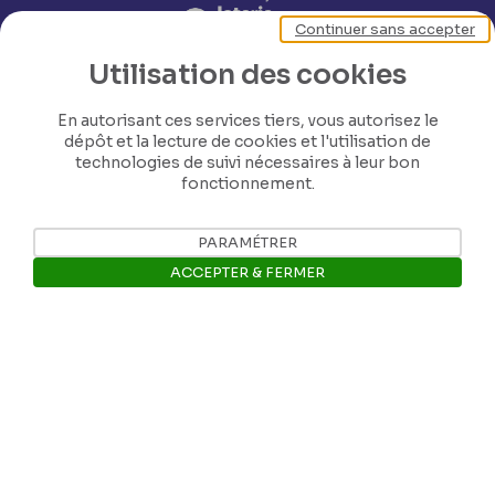
Continuer sans accepter
Utilisation des cookies
En autorisant ces services tiers, vous autorisez le
dépôt et la lecture de cookies et l'utilisation de
technologies de suivi nécessaires à leur bon
fonctionnement.
Nos coordonnées
PARAMÉTRER
ACCEPTER & FERMER
Tél: +32 81 77 67 55
Ouvrir la barre de gestion des 
E-mail: info@museerops.be
Instagram
Facebook