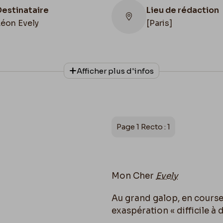
Destinataire
Lieu de rédaction
Léon Evely
[Paris]
Lieu de conservat
Afficher plus d'infos
Belgique, Bruxelles
Collationnage
Bibliothèque royal
Autographe
Belgique, Cabinet 
Manuscrits
Page 1 Recto : 1
Mon Cher
Evely
Au grand galop, en cours
exaspération « difficile à 