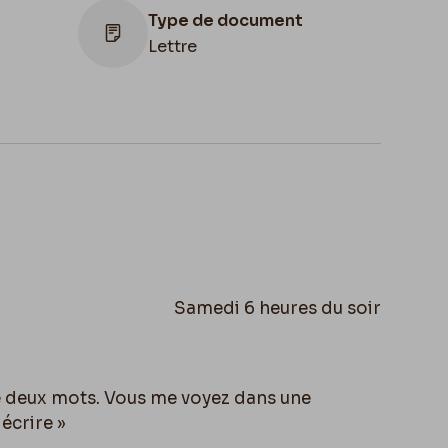
Type de document
Lettre
ion
,
Apostille
e de
6
des
Samedi 6 heures du soir
e deux mots. Vous me voyez dans une
décrire »