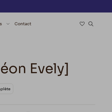
nu
menu.open_menu
s
Contact
Accéder à mes 
Rechercher
Léon Evely]
mplète