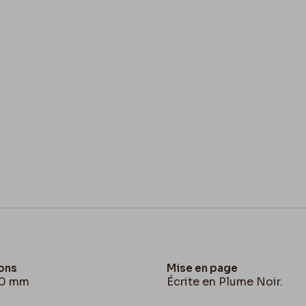
allons trop tard pour la po
À V.
Fély
N.B :
J’ai collé des petits 
croquis – c’est ma petite mani
ons
Mise en page
20 mm
Écrite en Plume Noir.