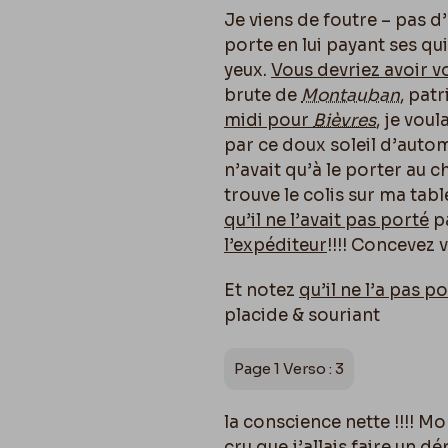
Je viens de foutre – pas 
porte en lui payant ses qui
yeux.
Vous devriez avoir v
brute de
Montauban
, pat
midi pour
Bièvres
,
je voul
par ce doux soleil d’automn
n’avait qu’à le porter au c
trouve le colis sur ma tabl
qu’il ne l’avait
pas porté
pa
l’expéditeur
!!!! Concevez 
Et notez
qu’il ne l’a pas p
placide & souriant
Page 1 Verso : 3
la conscience nette !!!! M
cru que j’allais faire un dé