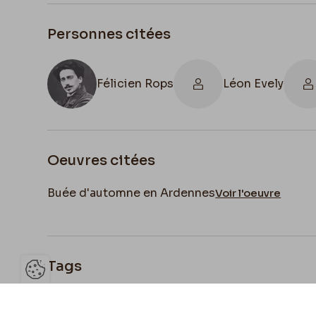
Personnes citées
Félicien Rops
Léon Evely
Oeuvres citées
Buée d'automne en Ardennes
Voir l'oeuvre
Tags
Ouvrir la barre de gestion des 
Français