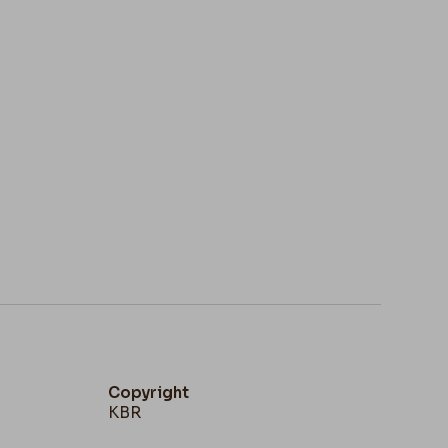
ste je vais porter à la Bourse cela partira
morceaux de papier explicatifs sur les
e !!!!!!!!!!!!!!!!
Copyright
KBR