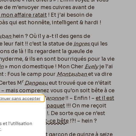
sse de m’envoyer mes cuivres avant de
 mon affaire ratait
! Et j’ai besoin de
às qui est honnête, intelligent & hardi !
uban
hein ? O
ù
il y a-t il des gens de
 leur fait !! c’est la statue de
Ingres
qui les
ns de là ! Ils regardent la gueule de
hyderme, & ils en sont bourriqués pour la vie
in
» mon domestique ! Mon Cher
Evely
je l’ai
ant : Fous le camp pour
Montauban
et va dire
r
 Certes M
Dangeau
eut trouvé que ce n’était
. – mais comprenez vous qu’on soit bête à ce
tauban
!
Tarn &, Garonne
!! – Enfin ! –
et
il est
inuer sans accepter
vous l’expédier le paquet
!!!
On me reçoit
in
c’est Dimanche
!. De sorte que ce n’est
rez mon colis –
Est-ce bête
!?! – hein ?
et l'utilisation
.
vier un brave petit garçon de quinze à seize