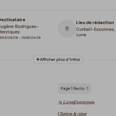
Destinataire
Lieu de rédaction
Eugène Rodrigues-
Corbeil-Essonnes,
Henriques
Lune
853/05/18 - 1928/04/18
Lieu de conservat
Afficher plus d'infos
Belgique, Bruxelles
Collationnage
Bibliothèque royal
Autographe
Belgique, Cabinet 
Manuscrits
Page 1 Recto : 1
½ Lune
Essonnes
(
Seine & oise