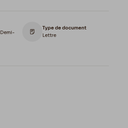
Type de document
 Demi-
Lettre
ion
,
Apostille
e de
8br 94
des