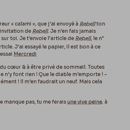
erreur « calami », que j’ai envoyé à
Rebell
ton
l’invitation de
Rebell
. Je n’en fais jamais
ur toi. Je t’envoie l’article de
Rebell
, le n°
ticle. J’ai essayé le papier, il est bon à ce
’essai
Mercredi
 du cœur & à être privé de sommeil. Toutes
e n’y font rien ! Que le diable m’emporte ! –
ment ! Il m’en faudrait un neuf. Mais cela
Ne manque pas, tu me ferais
une vive peine
. à