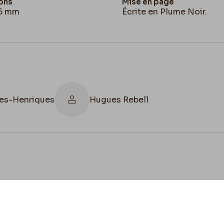
ons
Mise en page
25 mm
Écrite en Plume Noir.
es-Henriques
Hugues Rebell
cookies