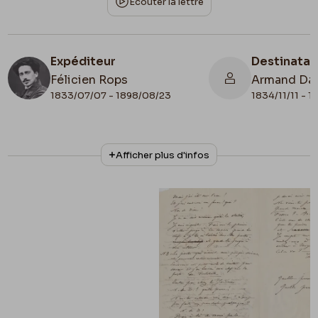
Écouter la lettre
Expéditeur
Destinatai
Félicien Rops
Armand Da
1833/07/07 - 1898/08/23
1834/11/11 - 
N° d'inventaire
Collationnage
Afficher plus d'infos
III/215/8/49
Autographe
Lieu de conservation
Belgique, Bruxelles, Bibliothèque royale de
Belgique, Cabinet des Manuscrits