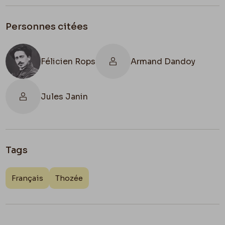
Fély
Personnes citées
Quelle prune Mon Empereur !! Quelle prune !!
Félicien Rops
Armand Dandoy
Jules Janin
Tags
Français
Thozée