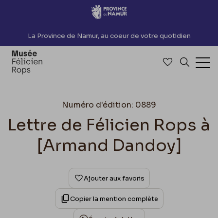
Accèder directement au contenu
La Province de Namur, au coeur de votre quotidien
Accéder à me
Recherch
Ouv
Numéro d'édition: 0889
Lettre de Félicien Rops à
[Armand Dandoy]
Ajouter aux favoris
Copier la mention complète