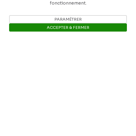
fonctionnement.
PARAMÉTRER
Nos coordonnées
ACCEPTER & FERMER
Tél: +32 81 77 67 55
Ouvrir la barre de gestion des 
E-mail: info@museerops.be
Instagram
Facebook
Ropslettres
Le site web du musée