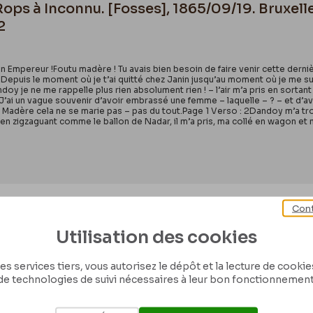
Rops à Inconnu. [Fosses], 1865/09/19. Bruxell
2
n Empereur !Foutu madère ! Tu avais bien besoin de faire venir cette derniè
 Depuis le moment où je t’ai quitté chez Janin jusqu’au moment où je me s
doy je ne me rappelle plus rien absolument rien ! – l’air m’a pris en sortan
J’ai un vague souvenir d’avoir embrassé une femme – laquelle – ? – et d’avoi
Madère cela ne se marie pas – pas du tout.Page 1 Verso : 2Dandoy m’a trou
s en zigzaguant comme le ballon de Nadar, il m’a pris, ma collé en wagon et
Cont
 Rops à Armand [Dandoy]. s.l., 0000/00/00. B
Utilisation des cookies
/49
es services tiers, vous autorisez le dépôt et la lecture de cookies 
de technologies de suivi nécessaires à leur bon fonctionnement
dAvoue que lorsque je m’y mets, je fais bien les choses, Quelle prune Mon
reur !Ce qui m’embête le plus c’est que je ne me rappelle absolument rien
 au fond de m’être ainsi flanqué en spectacle aux yeux de ces crétins de 
plexie, j’avais bu très peu, étrange, étrange. étrange !Figure-toi que j’ai