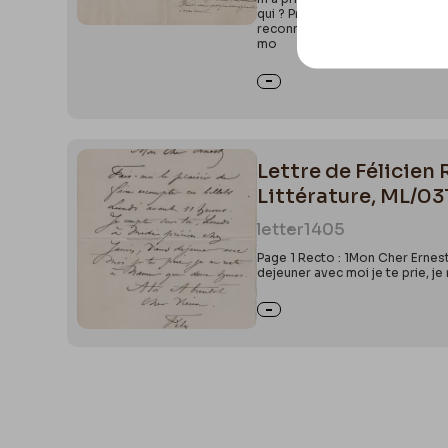
qui ? Prends donc quelques rens
reconnu qu’à la stationJe suis inq
mo
Lettre de Félicien 
Littérature, ML/0
letter
1405
Page 1 Recto : 1Mon Cher ErnestF
dejeuner avec moi je te prie, j