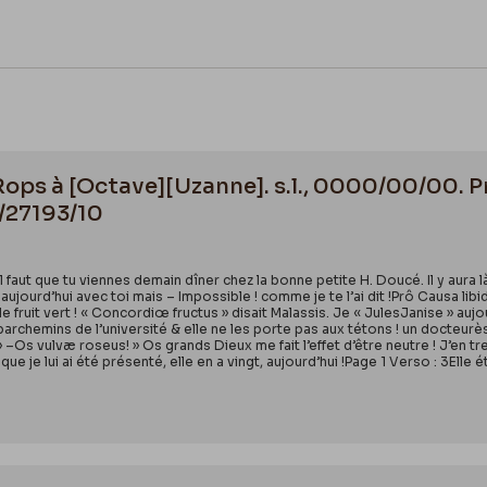
 Rops à [Octave][Uzanne]. s.l., 0000/00/00.
/27193/10
 faut que tu viennes demain dîner chez la bonne petite H. Doucé. Il y aura 
aujourd’hui avec toi mais – Impossible ! comme je te l’ai dit !Prô Causa li
le fruit vert ! « Concordiœ fructus » disait Malassis. Je « JulesJanise » aujo
rchemins de l’université & elle ne les porte pas aux tétons ! un docteurès
» –Os vulvæ roseus! » Os grands Dieux me fait l’effet d’être neutre ! J’en t
que je lui ai été présenté, elle en a vingt, aujourd’hui !Page 1 Verso : 3Elle