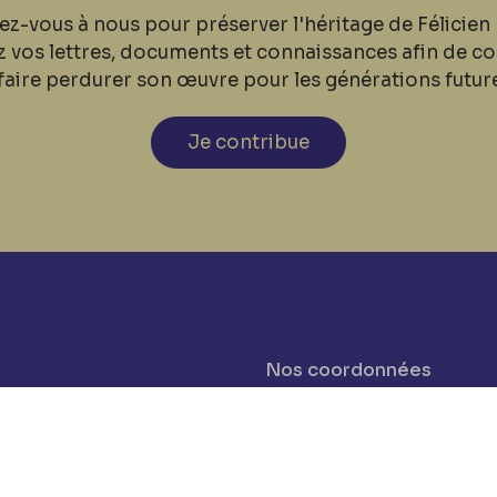
ez-vous à nous pour préserver l'héritage de Félicien 
z vos lettres, documents et connaissances afin de co
faire perdurer son œuvre pour les générations futur
Je contribue
Nos coordonnées
cookies
Tél: +32 81 77 67 55