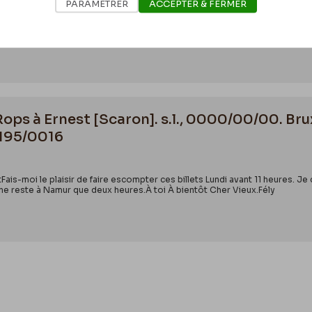
PARAMÉTRER
ACCEPTER & FERMER
eignements sur moi « adroitement »Page 1 Verso : 2Mais j’ai été sur l’eau 
uiet : Fais moi le plaisir d’aller jusqu’à la maison prends les clefs si je les
Rops à Ernest [Scaron]. s.l., 0000/00/00. Bru
3195/0016
ais-moi le plaisir de faire escompter ces billets Lundi avant 11 heures. Je 
e ne reste à Namur que deux heures.À toi À bientôt Cher Vieux.Fély