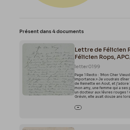
Présent dans 4 documents
Lettre de Félicien
Félicien Rops, APC
letter
0199
Page 1 Recto : 1Mon Cher VieuxIl
importance.» Je voudrais dîner 
de Reinette en Aout, et j’adore 
mon amy, une femme qui a ses pa
un docteur aux lêvres rouges ! 
Grévin, elle avait douze ans lors