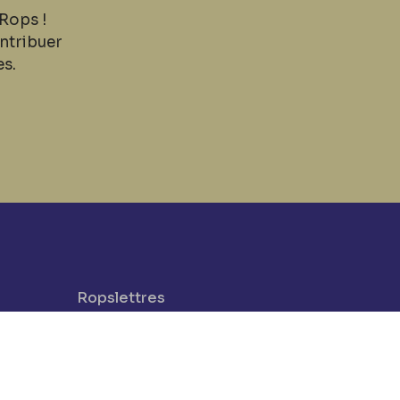
Rops !
ntribuer
es.
Ropslettres
Le site web du musée