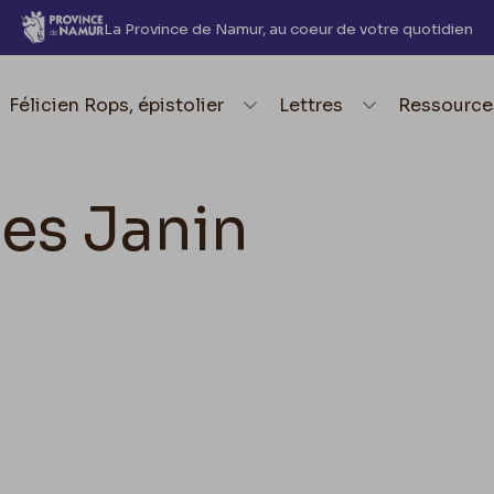
La Province de Namur, au coeur de votre quotidien
element.menu.open_menu
Félicien Rops, épistolier
element.menu.open_me
Lettres
element.
Ressource
les Janin