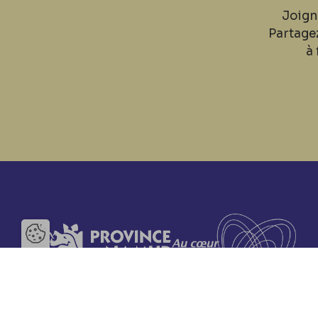
Joign
Partage
à 
Ouvrir la barre de gestion des 