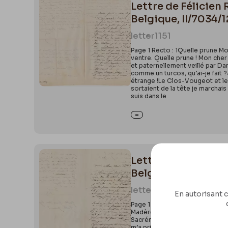
Lettre de Félicien 
Belgique, II/7034/1
letter
1151
Page 1 Recto : 1Quelle prune Mo
ventre. Quelle prune ! Mon cher
et paternellement veillé par Dan
comme un turcos, qu’ai-je fait ?
étrange !Le Clos-Vougeot et le 
sortaient de la tête je marchai
suis dans le
Lettre de Félicien
Belgique, III/215/8
letter
0889
En autorisant c
Page 1 Recto : 1Mon Cher Arman
Madère ! Quelle prune mon Empe
Sacrénom de Dieu cela m’embête
m’a pris comme une attaque d’apo