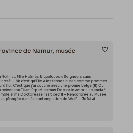
 Province de Namur, musée
Ajouter aux
là Rollinat, Mlle Holmès & quelques « Seigneurs sans
bidinosâ! – Ah c’est qu’Elle a les fesses dures comme pommes
urd’hui. C’est que j’ai couché avec une pionne belge (!!) Oui
 sciences« Etiam Erpertissimus Doctor in amoris sciencia !!
remble si ma Doctoresse lisait ceci !! – Rencontrée au Musée
 était plongée dans la contemplation de Wolf. – Je lui ai