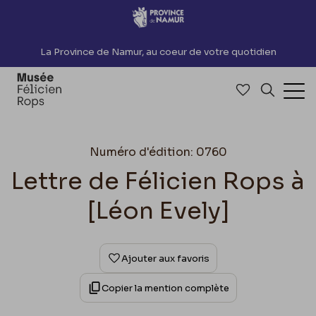
Accèder directement au contenu
La Province de Namur, au coeur de votre quotidien
Accéder à me
Recherch
Ouv
Numéro d'édition: 0760
Lettre de Félicien Rops à
[Léon Evely]
Ajouter aux favoris
Copier la mention complète