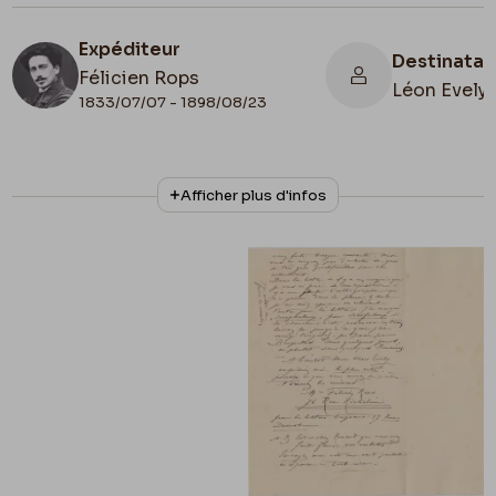
Expéditeur
Destinatai
Félicien Rops
Léon Evely
1833/07/07 - 1898/08/23
N° d'inventaire
Collationnage
Afficher plus d'infos
III/215/6/3
Autographe
Lieu de conservation
Belgique, Bruxelles, Bibliothèque royale de
Belgique, Cabinet des Manuscrits