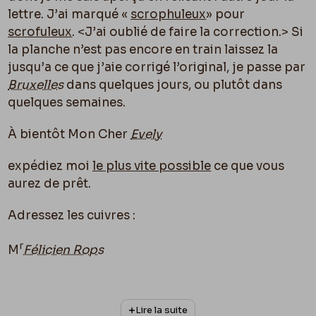
lettre. J’ai marqué «
scrophuleux
» pour
scrofuleux
.
<J’ai oublié de faire la correction.>
Si
la planche n’est pas encore en train laissez la
jusqu’a ce que j’aie corrigé l’original, je passe par
Bruxelles
dans quelques jours, ou plutôt dans
quelques semaines.
À bientôt Mon Cher
Evely
expédiez moi
le plus vite possible
ce que vous
aurez de prêt.
Adressez les cuivres :
r
M
Félicien Rops
76 Rue Richelieu
Lire la suite
pour les lettres toujours :
17
Rue Drouot