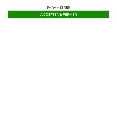
PARAMÉTRER
Nos coordonnées
ACCEPTER & FERMER
Tél: +32 81 77 67 55
Ouvrir la barre de gestion des 
E-mail: info@museerops.be
Instagram
Facebook
Ropslettres
Le site web du musée