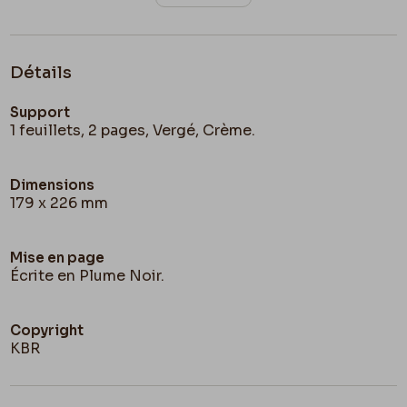
N.B Est ce chez
Renard
que vous avez fait faire
vos roulettes ?
Détails
Envoyez moi vite une carte postale en réponse à
Support
tout cela.
1 feuillets, 2 pages, Vergé, Crème.
Dimensions
179 x 226 mm
Mise en page
Écrite en Plume Noir.
Copyright
KBR