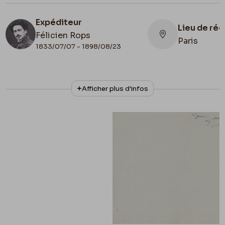
Expéditeur
Lieu de ré
Félicien Rops
Paris
1833/07/07 - 1898/08/23
N° d'inventaire
Collationnage
Afficher plus d'infos
III/215/4/48
Autographe
Date de fin
1893/12/26
Lieu de conservation
Belgique, Bruxelles, Bibliothèque royale de
Belgique, Cabinet des Manuscrits