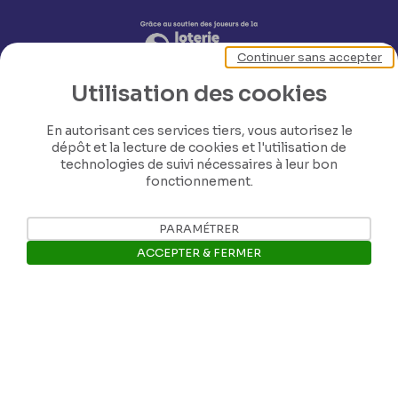
Continuer sans accepter
Utilisation des cookies
En autorisant ces services tiers, vous autorisez le
dépôt et la lecture de cookies et l'utilisation de
technologies de suivi nécessaires à leur bon
fonctionnement.
Nos coordonnées
PARAMÉTRER
ACCEPTER & FERMER
Tél: +32 81 77 67 55
Ouvrir la barre de gestion des 
E-mail: info@museerops.be
Instagram