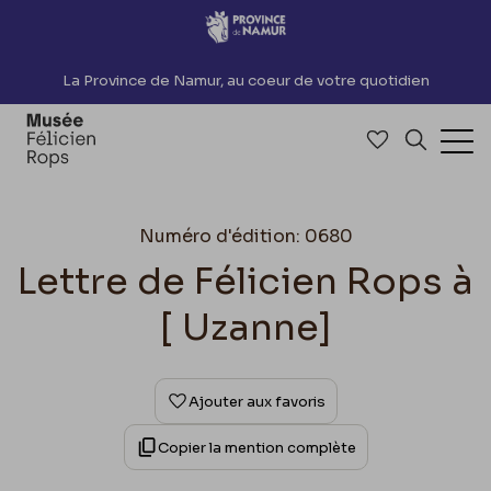
Accèder directement au contenu
La Province de Namur, au coeur de votre quotidien
Accéder à me
Recherch
Ouv
Numéro d'édition: 0680
Lettre de Félicien Rops à
[ Uzanne]
Ajouter aux favoris
Copier la mention complète