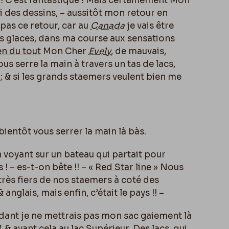
! C’est fantastique ! Mais certainement Mon
i des dessins, – aussitôt mon retour en
 pas ce retour, car au
Canada
je vais être
les glaces, dans ma course aux sensations
en du tout
Mon Cher
Evely
, de mauvais,
ous serre la main à travers un tas de lacs,
; & si les grands staemers veulent bien me
bientôt vous serrer la main là bàs.
en voyant sur un bateau qui partait pour
! – es-t-on bête !! – «
Red Star line
» Nous
très fiers de nos staemers à coté des
anglais, mais enfin, c’était le pays !! –
ndant je ne mettrais pas mon sac gaiement là
l
, & avant cela au lac Supérieur. Des lacs, qui