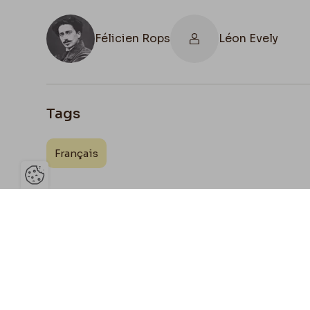
Félicien Rops
Léon Evely
Tags
Français
Ouvrir la barre de gestion des 
Joign