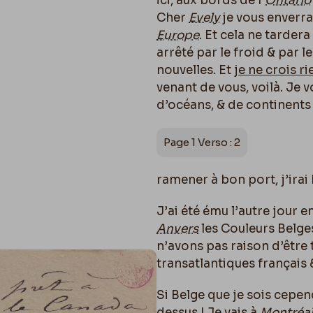
ici, aux bords de l’
Ontario
Cher
Evely
je vous enverra
Europe
. Et cela ne tardera
arrêté par le froid & par 
nouvelles. Et
je ne crois ri
venant de vous, voilà. Je v
d’océans, & de continents 
Page 1 Verso : 2
ramener à bon port, j’irai 
J’ai été ému l’autre jour 
Anvers
les Couleurs Belges 
n’avons pas raison d’être 
transatlantiques français & 
Si Belge que je sois cepe
dessus ! Je vais à
Montréa