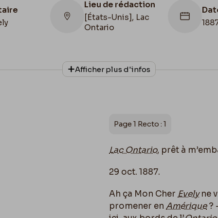
Lieu de rédaction
taire
Dat
[États-Unis], Lac
ly
188
Ontario
Afficher plus d'infos
Collationnage
Date de fin
Autographe
1887/10/29
Page 1 Recto : 1
Lac Ontario
, prêt à m’emb
29 oct. 1887.
Ah ça Mon Cher
Evely
ne v
promener en
Amérique
? 