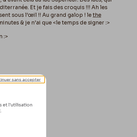
erranée. Et je fais des croquis !!! Ah les
ent sous l’œil !! Au grand galop ! le
the
inutes & je n’ai que <
le temps de signer :>
n :>
inuer sans accepter
et l'utilisation
.