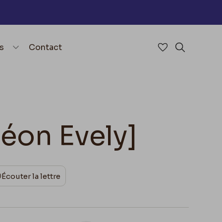
nu
menu.open_menu
s
Contact
Accéder à mes 
Rechercher
Léon Evely]
Écouter la lettre