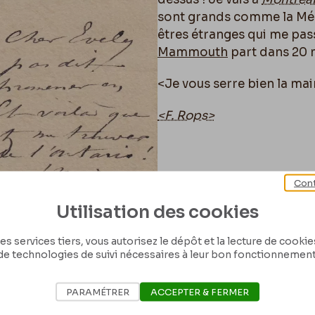
sont grands comme la Médit
êtres étranges qui me pass
Mammouth
part dans 20 m
<Je vous serre bien la mai
<F. Rops>
Cont
Utilisation des cookies
es services tiers, vous autorisez le dépôt et la lecture de cookies 
de technologies de suivi nécessaires à leur bon fonctionnement
PARAMÉTRER
ACCEPTER & FERMER