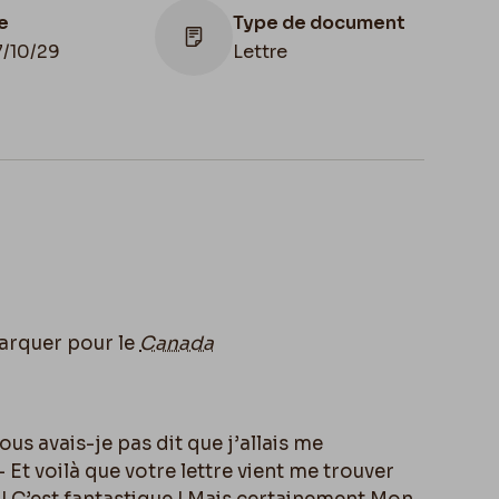
e
Type de document
7/10/29
Lettre
Lieu de conservation
Belgique, Bruxelles,
Bibliothèque royale de
Belgique, Cabinet des
Manuscrits
arquer pour le
Canada
ous avais-je pas dit que j’allais me
– Et voilà que votre lettre vient me trouver