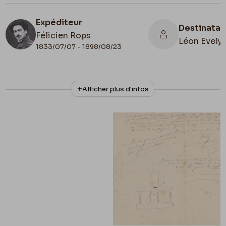
Expéditeur
Destinatai
Félicien Rops
Léon Evely
1833/07/07 - 1898/08/23
N° d'inventaire
Collationnage
Afficher plus d'infos
III/215/1/17
Autographe
Date de fin
1884/01/24
Lieu de conservation
Belgique, Bruxelles, Bibliothèque royale de
Belgique, Cabinet des Manuscrits
Illustration
Lettre illustrée