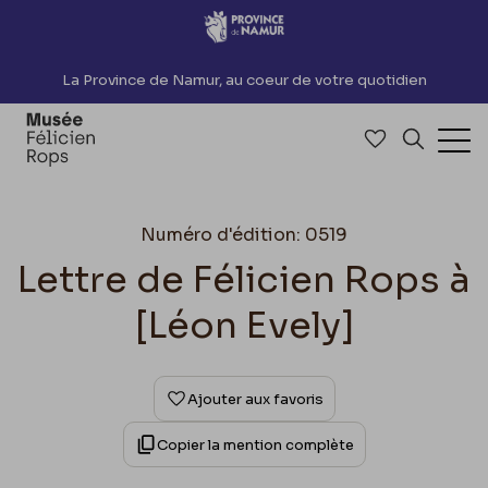
Accèder directement au contenu
La Province de Namur, au coeur de votre quotidien
Accéder à me
Recherch
Ouv
Numéro d'édition: 0519
Lettre de Félicien Rops à
[Léon Evely]
Ajouter aux favoris
Copier la mention complète