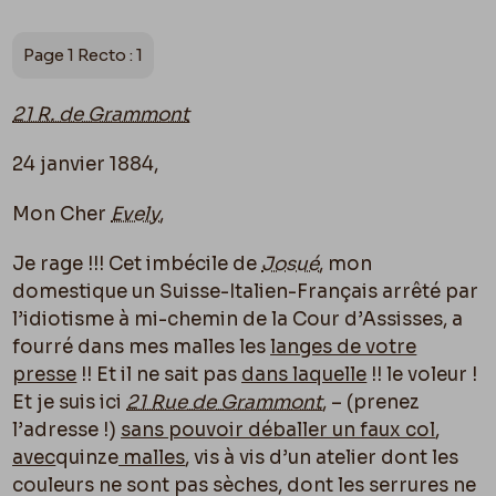
Page 1 Recto : 1
21 R. de Grammont
24 janvier 1884,
Mon Cher
Evely
,
Je rage !!! Cet imbécile de
Josué
, mon
domestique un Suisse-Italien-Français arrêté par
l’idiotisme à mi-chemin de la Cour d’Assisses, a
fourré dans mes malles les
langes de votre
presse
!! Et il ne sait pas
dans laquelle
!! le voleur !
Et je suis ici
21 Rue de Grammont
, – (prenez
l’adresse !)
sans pouvoir déballer un faux col
,
avec
quinze
malles
, vis à vis d’un atelier dont les
couleurs ne sont pas sèches, dont les serrures ne