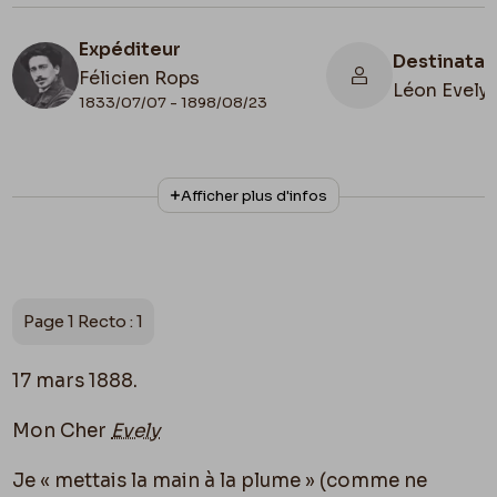
Expéditeur
Destinatai
Félicien Rops
Léon Evely
1833/07/07 - 1898/08/23
N° d'inventaire
Afficher plus d'infos
III/215/1/12+III/215/1/12b+III/215/1/12c
Collationnage
Date de fin
Autographe
1888/03/17
Lieu de conservation
Page 1 Recto : 1
Belgique, Bruxelles, Bibliothèque royale de
Belgique, Cabinet des Manuscrits
17 mars 1888.
Mon Cher
Evely
Je « mettais
la main
à la plume » (comme ne