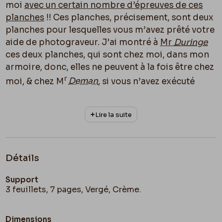
moi
avec un certain nombre d’épreuves de ces
planches
!! Ces planches, précisement, sont deux
planches pour lesquelles vous m’avez prêté votre
aide de photograveur. J’ai montré à
M
r
Duringe
ces deux planches, qui sont chez moi, dans mon
armoire, donc, elles ne peuvent à la fois être chez
r
moi, & chez M
Deman
, si vous n’avez exécuté
qu’un exemplaire de chaque planche
!!
D’autant
plus
, que des photograveurs étrangers, n’eussent
Lire la suite
pu exécuter de reproductions passables, d’après
les épreuves de ces planches, puisque les
planches retravaillées par moi, ont été couvertes
de
pointe sèche
, & la pointe sèche ne peut se
Détails
reproduire en photogravure, proprement. – Il me
Support
repugne à croire que vous avez trempé dans
3 feuillets, 7 pages, Vergé, Crème.
cette petite saleté, mais enfin si vous l’avez fait
Mon Cher
Evely
, dites le moi,
franchement
,
je
vous pardonne d’avance
, je suis fort indulgent, le
Dimensions