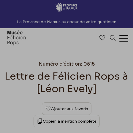
Accèder directement au contenu
La Province de Namur, au coeur de votre quotidien
Accéder à me
Recherch
Ouv
Numéro d'édition: 0515
Lettre de Félicien Rops à
[Léon Evely]
Ajouter aux favoris
Copier la mention complète