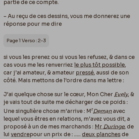
partie de ce compte.
– Au reçu de ces dessins, vous me donnerez une
réponse pour me dire
Page 1 Verso : 2-3
si vous les prenez ou si vous les refusez, & dans ce
cas vous me les renverriez
le plus tôt possible
,
car j’ai amateur, & amateur
pressé
, aussi de son
côté. Mais mettons de l’ordre dans ma lettre :
J’ai quelque chose sur le cœur, Mon Cher
Evely
, &
je vais tout de suite me décharger de ce poids :
r
Une singulière chose m’arrive : M
Deman
avec
lequel vous êtres en relations, m’avez vous dit, a
proposé à un de mes marchands :
M
r
Duringe
,
de
lui
vendre
pour un prix de : …..
deux planches
de