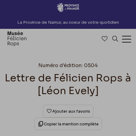
Accèder directement au contenu
La Province de Namur, au coeur de votre quotidien
Accéder à me
Recherch
Ouv
Numéro d'édition: 0504
Lettre de Félicien Rops à
[Léon Evely]
Ajouter aux favoris
Copier la mention complète