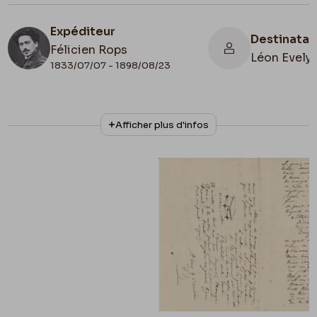
Expéditeur
Destinatai
Félicien Rops
Léon Evely
1833/07/07 - 1898/08/23
N° d'inventaire
Collationnage
Afficher plus d'infos
III/215/1/1
Autographe
Lieu de conservation
Belgique, Bruxelles, Bibliothèque royale de
Belgique, Cabinet des Manuscrits
Illustration
Lettre illustrée