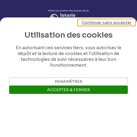
Continuer sans accepter
Utilisation des cookies
En autorisant ces services tiers, vous autorisez le
dépôt et la lecture de cookies et l'utilisation de
technologies de suivi nécessaires à leur bon
fonctionnement.
Nos coordonnées
PARAMÉTRER
ACCEPTER & FERMER
Tél: +32 81 77 67 55
Ouvrir la barre de gestion des 
E-mail: info@museerops.be
Instagram