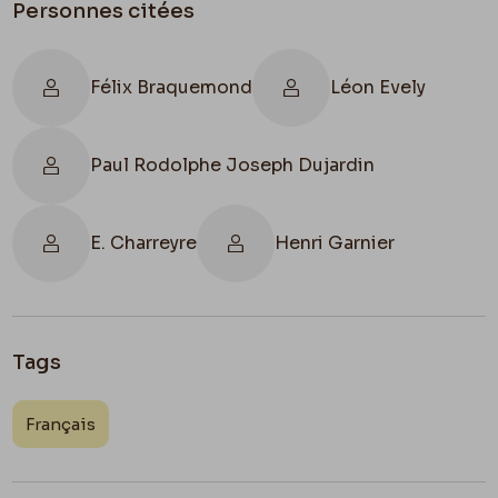
FR
Personnes citées
Félix Braquemond
Léon Evely
Paul Rodolphe Joseph Dujardin
E. Charreyre
Henri Garnier
Tags
Français