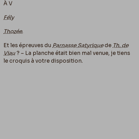
À V
Fély
Thozée
.
Et les épreuves du
Parnasse Satyriq
ue
de
Th. de
Viau
? – La planche était bien mal venue, je tiens
le croquis à votre disposition.