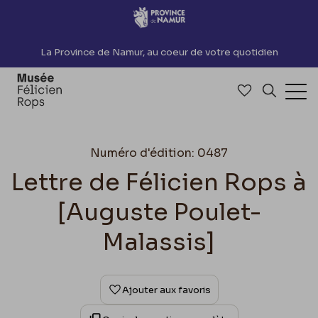
Accèder directement au contenu
La Province de Namur, au coeur de votre quotidien
Accéder à me
Recherch
Ouv
Numéro d'édition: 0487
Lettre de Félicien Rops à
[Auguste Poulet-
Malassis]
Ajouter aux favoris