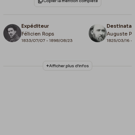
Copier la mention complète
Expéditeur
Destinatai
Félicien Rops
Auguste Po
1833/07/07 - 1898/08/23
1825/03/16 - 
N° d'inventaire
Collationnage
Afficher plus d'infos
Livre/63
Autographe
Lieu de conservation
Belgique, Province de Namur, musée Félicien
Rops