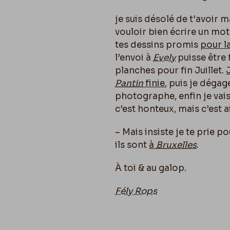
je suis désolé de t’avoir 
vouloir bien écrire un mot
tes dessins promis
pour l
l’envoi à
Evely
puisse être 
planches pour fin Juillet.
Pantin
finie
, puis je dégag
photographe, enfin je vais «
c’est honteux, mais c’est ai
– Mais insiste je te prie p
ils sont
à
Bruxelles
.
À toi & au galop.
Fély Rops