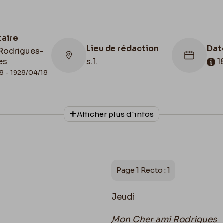
taire
Lieu de rédaction
Dat
Rodrigues-
es
s.l.
1
8 - 1928/04/18
Afficher plus d'infos
onnage
Date de fin
Cac
phe
1885/06/18
188
Page 1 Recto : 1
Jeudi
Mon Cher ami Rodrigues