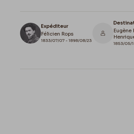
Destina
Expéditeur
Eugène 
Félicien Rops
Henriqu
1833/07/07 - 1898/08/23
1853/05/1
N° d'inventaire
Collati
Amis/RAM/58
Autogra