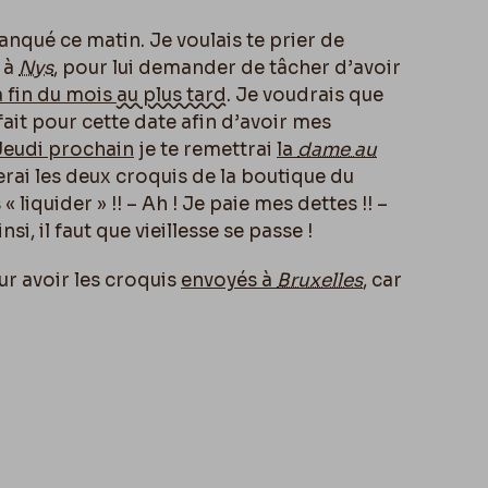
manqué ce matin. Je voulais te prier de
 à
Nys
, pour lui demander de tâcher d’avoir
a fin du mois
au plus tard
. Je voudrais que
fait pour cette date afin d’avoir mes
Jeudi prochain
je te remettrai
la
dame au
erai les deux croquis de la boutique du
 liquider » !! – Ah ! Je paie mes dettes !! –
nsi, il faut que vieillesse se passe !
our avoir les croquis
envoyés à
Bruxelles
, car