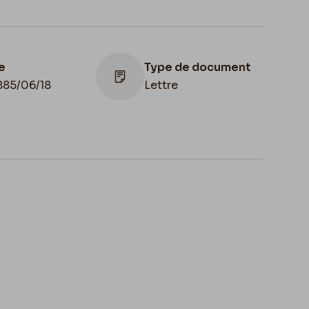
e
Type de document
885/06/18
Lettre
Lieu de
conservation
Belgique, Province
het d'envoi
de Namur, musée
5/06/18
Félicien Rops, Les
Amis du Musée
Félicien Rops