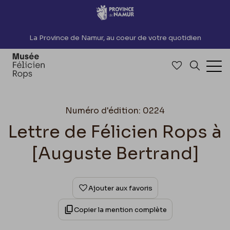
Accèder directement au contenu
La Province de Namur, au coeur de votre quotidien
Accéder à me
Recherch
Ouv
Numéro d'édition: 0224
Lettre de Félicien Rops à
[Auguste Bertrand]
Ajouter aux favoris
Copier la mention complète