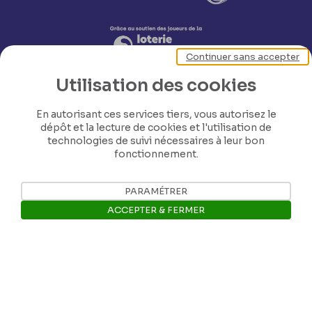
Continuer sans accepter
Utilisation des cookies
En autorisant ces services tiers, vous autorisez le
dépôt et la lecture de cookies et l'utilisation de
technologies de suivi nécessaires à leur bon
fonctionnement.
Nos coordonnées
PARAMÉTRER
Tél: +32 81 77 67 55
ACCEPTER & FERMER
Ouvrir la barre de gestion des 
E-mail: info@museerops.be
Instagram