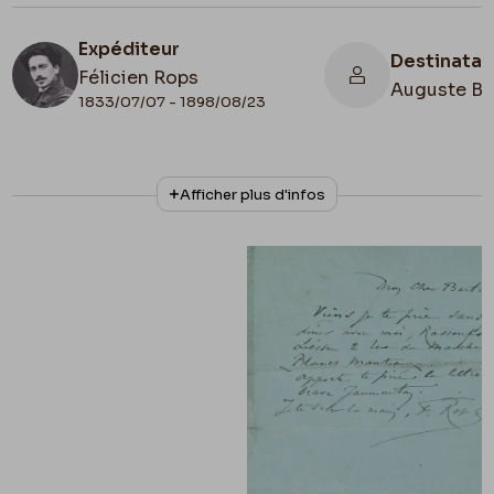
Expéditeur
Destinatai
Félicien Rops
Auguste Be
1833/07/07 - 1898/08/23
N° d'inventaire
Collationnage
Afficher plus d'infos
APC/27194/3
Autographe
Date de fin
Cachet d'envoi
1894/02/22
1894/02/22
Lieu de conservation
Belgique, Province de Namur, musée Félicien
Rops, Fédération Wallonie-Bruxelles,
acquisition réalisée grâce au soutien du
Fonds Léon Courtin – Marcel Bouché, géré
par la Fondation Roi Baudouin.