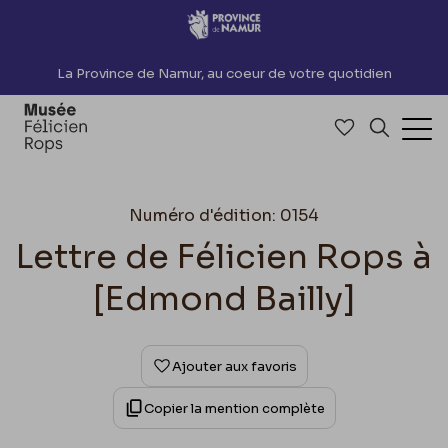
Accèder directement au contenu
La Province de Namur, au coeur de votre quotidien
Accéder à me
Recherch
Ouv
Numéro d'édition: 0154
Lettre de Félicien Rops à
[Edmond Bailly]
Ajouter aux favoris
Copier la mention complète