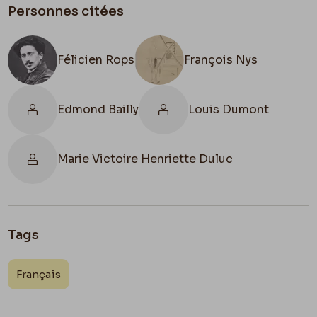
faute
Personnes citées
F.R
Félicien Rops
François Nys
Edmond Bailly
Louis Dumont
Marie Victoire Henriette Duluc
Tags
Français