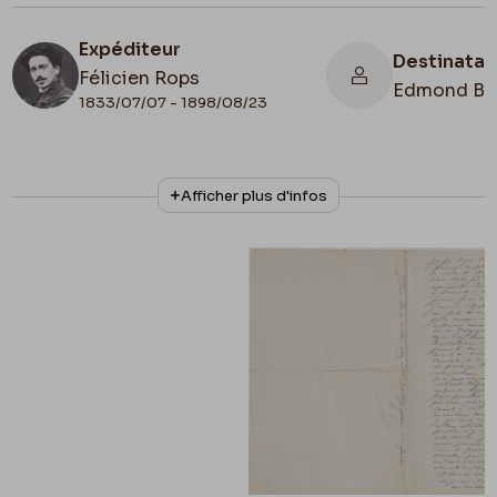
Expéditeur
Destinatai
Félicien Rops
Edmond Bai
1833/07/07 - 1898/08/23
N° d'inventaire
Collationnage
Afficher plus d'infos
LEpr/198
Autographe
Date de fin
1892/02/20
Lieu de conservation
Belgique, Province de Namur, musée Félicien
Rops, Province de Namur