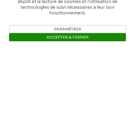
dépôt et la lecture de cookies et l'utilisation de
technologies de suivi nécessaires à leur bon
fonctionnement.
PARAMÉTRER
Nos coordonnées
ACCEPTER & FERMER
Tél: +32 81 77 67 55
Ouvrir la barre de gestion des 
E-mail: info@museerops.be
Instagram
Facebook
Ropslettres