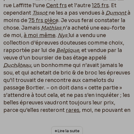
rue Laffitte l’une
Cent frs
et l’autre
125 frs
. Et
cependant
Tissot
ne les a pas vendues à
Dumont
à
moins de
75 frs
pièce
. Je vous ferai constater la
chose. Jamais
Mathias
n’a acheté une eau-forte
de moi,
à moi même
.
Nys
lui a vendu une
collection d’épreuves douteuses comme choix,
rapportée par lui de
Belgique
, et vendue par la
veuve d’un boursier de bas étage appelé
Duchâteau
, un bonhomme qui n’avait jamais le
sou, et qui achetait de bric & de broc les épreuves
qu’il trouvait de rencontre aux camelots du
passage Bortier. – on doit dans « cette partie »
s’attendre à tout cela, et ne pas s’en inquiéter ; les
belles épreuves vaudront toujours leur prix,
parce qu’elles resteront
rares
, moi, ne pouvant en
tirer pour des raisons que je ne voulais pas dire,
mais que je vous dirai.
Lire la suite