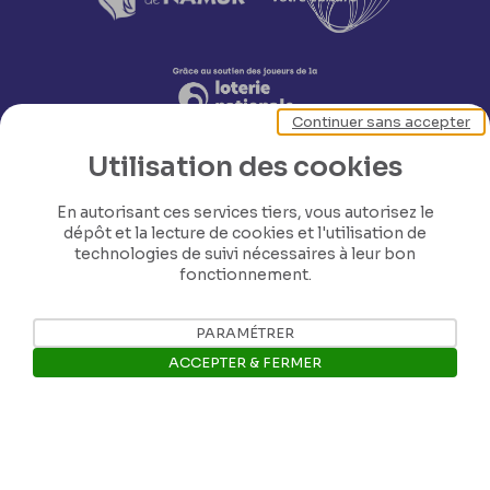
Continuer sans accepter
Utilisation des cookies
En autorisant ces services tiers, vous autorisez le
dépôt et la lecture de cookies et l'utilisation de
technologies de suivi nécessaires à leur bon
fonctionnement.
Nos coordonnées
PARAMÉTRER
Tél: +32 81 77 67 55
ACCEPTER & FERMER
E-mail: info@museerops.be
Ouvrir la barre de gestion des 
Instagram