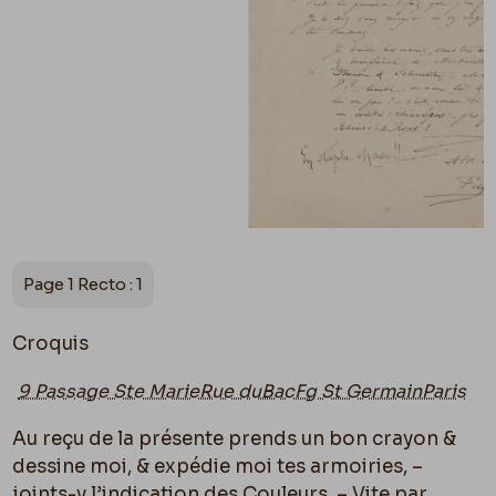
Page 1 Recto : 1
Croquis
9 Passage Ste MarieRue duBacFg St GermainParis
Au reçu de la présente prends un bon crayon &
dessine moi, & expédie moi tes armoiries, –
joints-y
l’indication des Couleurs.
– Vite par