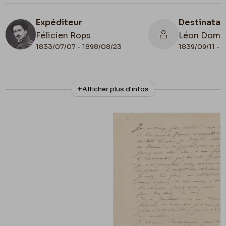
Expéditeur
Destinatai
Félicien Rops
Léon Domm
1833/07/07 - 1898/08/23
1839/09/11 - 
N° d'inventaire
Collationnage
Afficher plus d'infos
LEpr/185
Autographe
Lieu de conservation
Belgique, Province de Namur, musée Félicien
Rops, Province de Namur
Illustration
Lettre illustrée