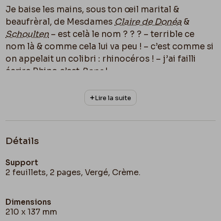
Je baise les mains, sous ton œil marital &
beaufrèral
, de Mesdames
Claire de Donéa
&
Schoulten
– est celà le nom ? ? ? – terrible ce
nom là & comme cela lui va peu ! – c’est comme si
on appelait un colibri : rhinocéros ! – j’ai failli
écrire Rhino c’est
Rops
!
En steeple chase !!
Lire la suite
À toi
Cher Vieux
Félÿ
Détails
Support
2 feuillets, 2 pages, Vergé, Crème.
Dimensions
210 x 137 mm