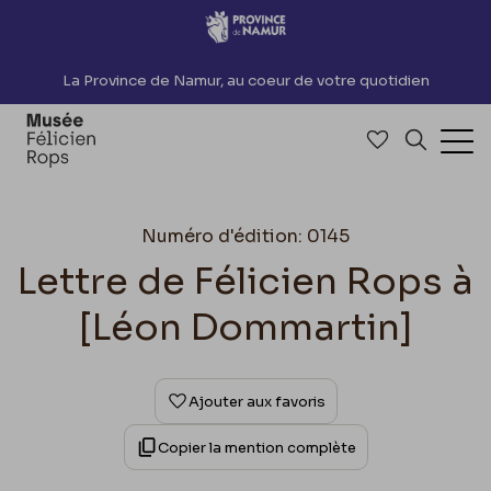
Accèder directement au contenu
La Province de Namur, au coeur de votre quotidien
Accéder à me
Recherch
Ouv
Numéro d'édition: 0145
Lettre de Félicien Rops à
[Léon Dommartin]
Ajouter aux favoris
Copier la mention complète