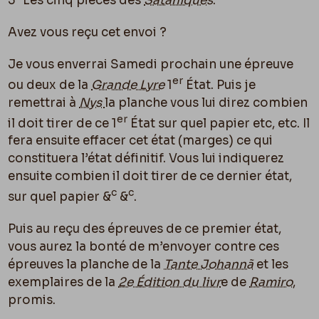
3
Les cinq pièces des
Sataniques
.
Avez vous reçu cet envoi ?
Je vous enverrai Samedi prochain une épreuve
er
ou deux de la
Grande Lyre
1
État. Puis je
remettrai à
Nys
la planche vous lui direz combien
er
il doit tirer de ce 1
État sur quel papier etc, etc. Il
fera ensuite effacer cet état (marges) ce qui
constituera l’état définitif. Vous lui indiquerez
ensuite combien il doit tirer de ce dernier état,
c
c
sur quel papier &
&
.
Puis au reçu des épreuves de ce premier état,
vous aurez la bonté de m’envoyer contre ces
épreuves la planche de la
Tante Johannã
et les
exemplaires de la
2e Édition du livr
e de
Ramiro
,
promis.