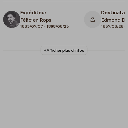
Expéditeur
Destinatai
Félicien Rops
Edmond D
1833/07/07 - 1898/08/23
1857/03/26 - 
N° d'inventaire
Collationnage
Afficher plus d'infos
LEpr/150
Autographe
Date de fin
1895/05/28
Lieu de conservation
Belgique, Province de Namur, musée Félicien
Rops, Province de Namur