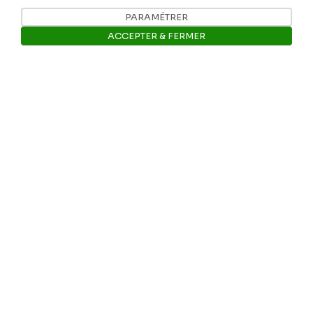
Tél: +32 81 77 67 55
PARAMÉTRER
ACCEPTER & FERMER
E-mail: info@museerops.be
Ouvrir la barre de gestion des 
Instagram
Facebook
Ropslettres
Le site web du musée
Les collections du musée
Comité d’honneur et scientifique