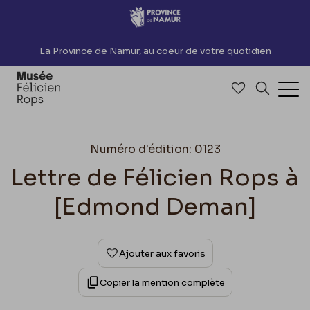
Accèder directement au contenu
La Province de Namur, au coeur de votre quotidien
Accéder à me
Recherch
Ouv
Numéro d'édition: 0123
Lettre de Félicien Rops à
[Edmond Deman]
Ajouter aux favoris
Copier la mention complète