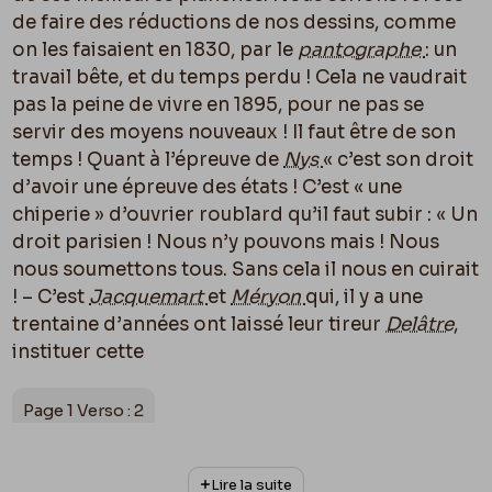
de faire des réductions de nos dessins, comme
on les faisaient en 1830, par le
pantographe
: un
travail bête, et du temps perdu ! Cela ne vaudrait
pas la peine de vivre en 1895, pour ne pas se
servir des moyens nouveaux ! Il faut être de son
temps ! Quant à l’épreuve de
Nys
« c’est son droit
d’avoir une épreuve des états ! C’est « une
chiperie » d’ouvrier roublard qu’il faut subir : « Un
droit parisien ! Nous n’y pouvons mais ! Nous
nous soumettons tous. Sans cela il nous en cuirait
! – C’est
Jacquemart
et
Méryon
qui, il y a une
trentaine d’années ont laissé leur tireur
Delâtre
,
instituer cette
Page 1 Verso : 2
carotte qui n’est pas sans ennuis pour nous. Il n’y
Lire la suite