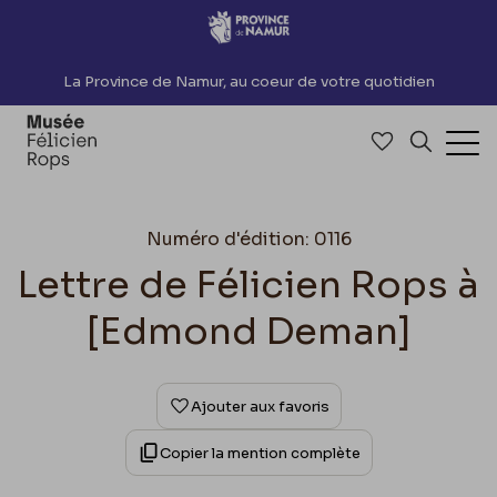
Accèder directement au contenu
La Province de Namur, au coeur de votre quotidien
Accéder à me
Recherch
Ouv
Numéro d'édition: 0116
Lettre de Félicien Rops à
[Edmond Deman]
Ajouter aux favoris
Copier la mention complète