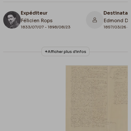
Expéditeur
Destinatai
Félicien Rops
Edmond D
1833/07/07 - 1898/08/23
1857/03/26 - 
N° d'inventaire
Collationnage
Afficher plus d'infos
LEpr/143
Autographe
Date de fin
1895/02/28
Lieu de conservation
Belgique, Province de Namur, musée Félicien
Rops, Province de Namur
Apostille
La voilà retrouvée cette lettre !!