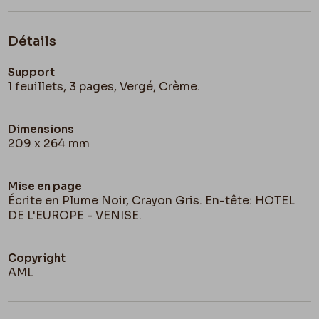
nourrit pour cent sous par jour
tout compris
. Je
passerai par
Bruxelles
& je t’entrainerai d’un côté
Détails
ou de l’autre.
Support
Bonnes Amitiés à ta chère mère.
1 feuillets, 3 pages, Vergé, Crème.
Fély
Dimensions
209 x 264 mm
Pourquoi ne pas « lancer ton prospectus & écrire
à
Céard
. Tu paraîtras à la vraie date : le quinze
novembre, c’est le vrai moment.
Mise en page
Écrite en Plume Noir, Crayon Gris. En-tête: HOTEL
DE L'EUROPE - VENISE.
Copyright
AML