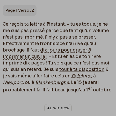
Page 1 Verso : 2
Je reçois ta lettre à l’instant, – tu es toqué, je ne
me suis pas pressé parce que tant qu’un volume
n’est pas imprimé
, il n’y a pas à se presser.
Effectivement le frontispice n’arrive qu’au
brochage
. Il faut
dix jours pour graver &
imprimer un cuivre !
– Et tu en as de ton livre
imprimé dix pages ! Tu vois que ce n’est pas moi
qui suis en retard. Je suis
tout à ta disposition
&
je vais même aller faire cela en
Belgique
, à
Nieuport
, ou à
Blankenberghe
. Le 15 je serai
er
probablement là. Il fait beau jusqu’au 1
octobre
généralement. C’est quinze bons jours dont je
veux profiter.
Lire la suite
À
Blankenberghe
j’ai un bonhomme qui me