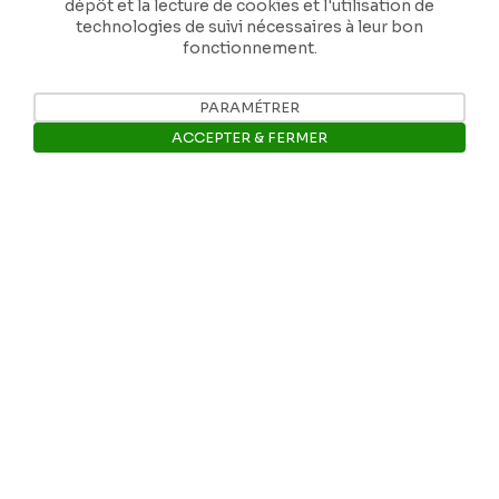
dépôt et la lecture de cookies et l'utilisation de
technologies de suivi nécessaires à leur bon
fonctionnement.
PARAMÉTRER
Nos coordonnées
ACCEPTER & FERMER
Tél: +32 81 77 67 55
Ouvrir la barre de gestion des 
E-mail: info@museerops.be
Instagram
Facebook
Ropslettres