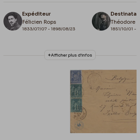
Expéditeur
Destinatai
Félicien Rops
Théodore 
1833/07/07 - 1898/08/23
1851/10/01 - 
N° d'inventaire
Collationnage
Afficher plus d'infos
ML/00026/0047
Autographe
Date de fin
Cachet d'envoi
1879/09/05
1879/09/06
Cachet réception
1879/09/07
Lieu de conservation
Belgique, Bruxelles, Archives et Musée de la
Littérature
Apostille
54-44 / Sejour à Venise / 2,17/2,32-