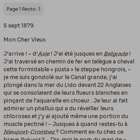
Page 1 Recto : 1
5 sept 1879.
Mon Cher Vieux
J’arrive ! – d’
Asie
! J’ai été jusques en
Belgrade
!
J’ai traversé en chemin de fer en telègue a cheval
cette formidable « püsta » le steppe hongrois, –
je me suis gondolé sur le Canal grande, j’ai
plongé dans la mer du Lido devant 22 Anglaises
qui se consolaient de leurs flueurs blanches en
pinçant de l’aquarelle en choeur . Je leur ai fait
admirer un phallus qui a du réveiller leurs
chloroses et j’y ai ajouté même une portion du
muscle pectiné ! – Jusques à quand restes-tu à
Nieuport
-
Crombez
? Comment es-tu chez ce
brave
Prévost
? – Dis-moi le nom du mari de «