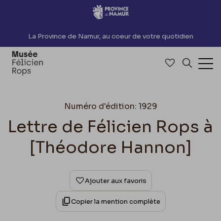
Accèder directement au contenu
La Province de Namur, au coeur de votre quotidien
Accéder à me
Recherch
Ouv
Numéro d'édition: 1929
Lettre de Félicien Rops à
[Théodore Hannon]
Ajouter aux favoris
Copier la mention complète