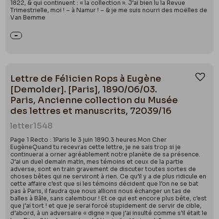
1822, & qui continuent : « la collection ». J’ai bien lu la Revue
Trimestrielle, moi ! – à Namur ! – & je me suis nourri des moëlles de
Van Bemme
Lettre de Félicien Rops à Eugène
Ajou
[Demolder]. [Paris], 1890/06/03.
Paris, Ancienne collection du Musée
des lettres et manuscrits, 72039/16
letter
1548
Page 1 Recto : 1Paris le 3 juin 1890.3 heures.Mon Cher
EugèneQuand tu recevras cette lettre, je ne sais trop si je
continuerai a orner agréablement notre planète de sa présence.
J’ai un duel demain matin, mes témoins et ceux de la partie
adverse, sont en train gravement de discuter toutes sortes de
choses bêtes qui ne serviront à rien. Ce qu’il y a de plus ridicule en
cette affaire c’est que si les témoins décident que l’on ne se bat
pas à Paris, il faudra que nous allions nous échanger un tas de
balles à Bâle, sans calembour ! Et ce qui est encore plus bête, c’est
que j’ai tort ! et que je serai forcé stupidement de servir de cible,
d’abord, à un adversaire « digne » que j’ai insulté comme s’il était le