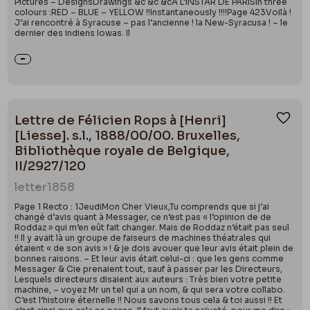
Pictures – DesignsDrawings &c &c &cÀ L’INSTAR DE PARISIn three
colours :RED – BLUE – YELLOW !!Instantaneously !!!!Page 423Voilà !
J’ai rencontré à Syracuse – pas l’ancienne ! la New-Syracusa ! – le
dernier des indiens Iowas. Il
Lettre de Félicien Rops à [Henri]
Ajou
[Liesse]. s.l., 1888/00/00. Bruxelles,
Bibliothèque royale de Belgique,
II/2927/120
letter
1858
Page 1 Recto : 1JeudiMon Cher Vieux,Tu comprends que si j’ai
changé d’avis quant à Messager, ce n’est pas « l’opinion de de
Roddaz » qui m’en eût fait changer. Mais de Roddaz n’était pas seul
!! Il y avait là un groupe de faiseurs de machines théatrales qui
étaient « de son avis » ! & je dois avouer que leur avis était plein de
bonnes raisons. – Et leur avis était celui-ci : que les gens comme
Messager & Cie prenaient tout, sauf à passer par les Directeurs,
Lesquels directeurs disaient aux auteurs : Très bien votre petite
machine, – voyez Mr un tel qui a un nom, & qui sera votre collabo.
C’est l’histoire éternelle !! Nous savons tous cela & toi aussi !! Et