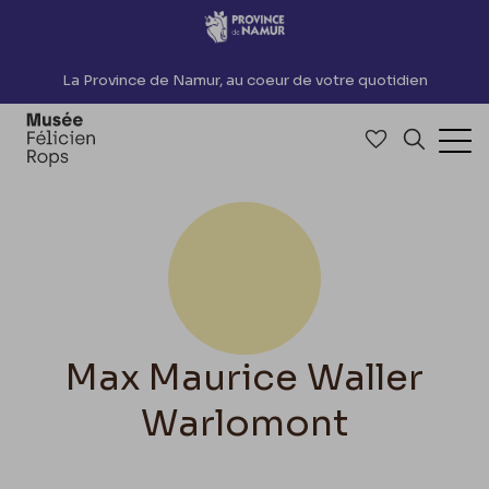
Accèder directement au contenu
La Province de Namur, au coeur de votre quotidien
Accéder à me
Recherch
Ouv
Max Maurice Waller
Warlomont