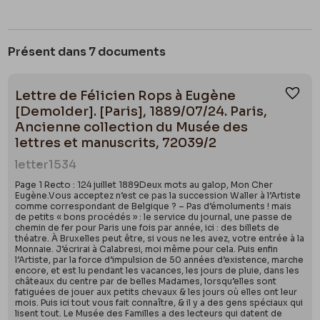
Présent dans 7 documents
Lettre de Félicien Rops à Eugène
Ajou
[Demolder]. [Paris], 1889/07/24. Paris,
Ancienne collection du Musée des
lettres et manuscrits, 72039/2
letter
1534
Page 1 Recto : 124 juillet 1889Deux mots au galop, Mon Cher
Eugène.Vous acceptez n’est ce pas la succession Waller à l’Artiste
comme correspondant de Belgique ? – Pas d’émoluments ! mais
de petits « bons procédés » : le service du journal, une passe de
chemin de fer pour Paris une fois par année, ici : des billets de
théatre. À Bruxelles peut être, si vous ne les avez, votre entrée à la
Monnaie. J’écrirai à Calabresi, moi même pour cela. Puis enfin
l’Artiste, par la force d’impulsion de 50 années d’existence, marche
encore, et est lu pendant les vacances, les jours de pluie, dans les
châteaux du centre par de belles Madames, lorsqu’elles sont
fatiguées de jouer aux petits chevaux & les jours où elles ont leur
mois. Puis ici tout vous fait connaître, & il y a des gens spéciaux qui
lisent tout. Le Musée des Familles a des lecteurs qui datent de