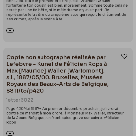
bon Dieu. Il tire le premier et il tire juste. Vraiment & sans
forfanterie ton cousin est bien, moralement. Somme toute cela ne
serait pas une fin bête, si le mélodrame n’y avait part. Je
représente le traître du cinquième acte qui reçoit le châtiment de
ses crimes, après la scène à fa
Copie non autographe réalisée par
Ajou
Lefebvre - Kunel de Félicien Rops à
Max [Maurice] Waller [Warlomont].
s.l., 1887/05/00. Bruxelles, Musées
Royaux des Beaux-Arts de Belgique,
8811/t5/p420
letter
3022
Page 420Mai 1887« Au premier décembre prochain, je livrerai
contre ce mandat à mon ordre, à Monsieur Max Waller, directeur
de la Jeune Belgique, un frontispice gravé sur cuivre. »Félicien
Rops