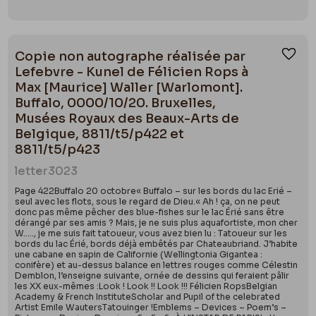
Copie non autographe réalisée par
Ajou
Lefebvre - Kunel de Félicien Rops à
Max [Maurice] Waller [Warlomont].
Buffalo, 0000/10/20. Bruxelles,
Musées Royaux des Beaux-Arts de
Belgique, 8811/t5/p422 et
8811/t5/p423
letter
3023
Page 422Buffalo 20 octobre« Buffalo – sur les bords du lac Erié –
seul avec les flots, sous le regard de Dieu.« Ah ! ça, on ne peut
donc pas même pêcher des blue-fishes sur le lac Érié sans être
dérangé par ses amis ? Mais, je ne suis plus aquafortiste, mon cher
W….., je me suis fait tatoueur, vous avez bien lu : Tatoueur sur les
bords du lac Érié, bords déjà embêtés par Chateaubriand. J’habite
une cabane en sapin de Californie (Wellingtonia Gigantea :
conifère) et au-dessus balance en lettres rouges comme Célestin
Demblon, l’enseigne suivante, ornée de dessins qui feraient pâlir
les XX eux-mêmes :Look ! Look !! Look !!! Félicien RopsBelgian
Academy & French InstituteScholar and Pupil of the celebrated
Artist Emile WautersTatouinger !Emblems – Devices – Poem’s –