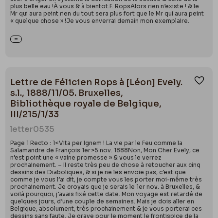
plus belle eau !À vous & à bientot.F. RopsAlors rien n’existe ! & le
Mr qui aura peint rien du tout sera plus fort que le Mr qui aura peint
« quelque chose » !Je vous enverrai demain mon exemplaire.
Lettre de Félicien Rops à [Léon] Evely.
Ajou
s.l., 1888/11/05. Bruxelles,
Bibliothèque royale de Belgique,
III/215/1/33
letter
0535
Page 1 Recto : 1<Vita per Ignem ! La vie par le Feu comme la
Salamandre de François 1er>5 nov. 1888Non, Mon Cher Evely, ce
n’est point une « vaine promesse » & vous le verrez
prochainement. – Il reste très peu de chose à retoucher aux cinq
dessins des Diaboliques, & si je ne les envoie pas, c’est que
comme je vous l’ai dit, je compte vous les porter moi-même très
prochainement. Je croyais que je serais le 1er nov. à Bruxelles, &
voilà pourquoi, j’avais fixé cette date. Mon voyage est retardé de
quelques jours, d’une couple de semaines. Mais je dois aller en
Belgique, absolument, très prochainement & je vous porterai ces
dessins sans faute. Je grave pour le moment le frontispice de la