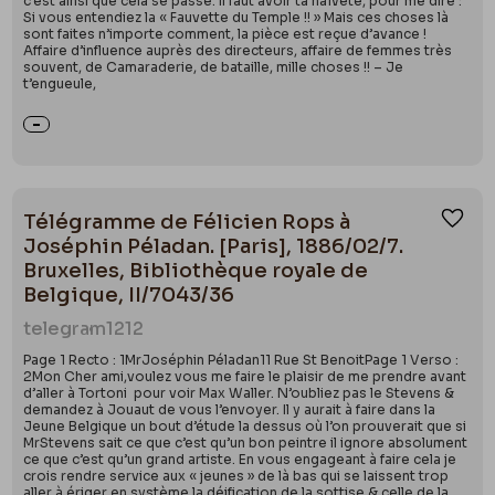
c’est ainsi que cela se passe. Il faut avoir ta naïveté, pour me dire :
Si vous entendiez la « Fauvette du Temple !! » Mais ces choses là
sont faites n’importe comment, la pièce est reçue d’avance !
Affaire d’influence auprès des directeurs, affaire de femmes très
souvent, de Camaraderie, de bataille, mille choses !! – Je
t’engueule,
Télégramme de Félicien Rops à
Ajou
Joséphin Péladan. [Paris], 1886/02/7.
Bruxelles, Bibliothèque royale de
Belgique, II/7043/36
telegram
1212
Page 1 Recto : 1MrJoséphin Péladan11 Rue St BenoitPage 1 Verso :
2Mon Cher ami,voulez vous me faire le plaisir de me prendre avant
d’aller à Tortoni pour voir Max Waller. N’oubliez pas le Stevens &
demandez à Jouaut de vous l’envoyer. Il y aurait à faire dans la
Jeune Belgique un bout d’étude la dessus où l’on prouverait que si
MrStevens sait ce que c’est qu’un bon peintre il ignore absolument
ce que c’est qu’un grand artiste. En vous engageant à faire cela je
crois rendre service aux « jeunes » de là bas qui se laissent trop
aller à ériger en système la déification de la sottise & celle de la