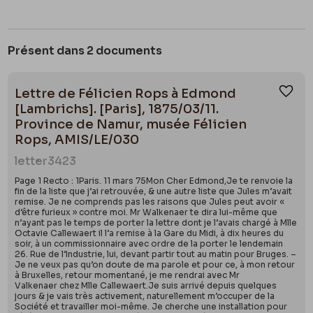
Présent dans 2 documents
Lettre de Félicien Rops à Edmond
Ajou
[Lambrichs]. [Paris], 1875/03/11.
Province de Namur, musée Félicien
Rops, AMIS/LE/030
letter
3423
Page 1 Recto : 1Paris. 11 mars 75Mon Cher Edmond,Je te renvoie la
fin de la liste que j’ai retrouvée, & une autre liste que Jules m’avait
remise. Je ne comprends pas les raisons que Jules peut avoir «
d’être furieux » contre moi. Mr Walkenaer te dira lui-même que
n’ayant pas le temps de porter la lettre dont je l’avais chargé à Mlle
Octavie Callewaert il l’a remise à la Gare du Midi, à dix heures du
soir, à un commissionnaire avec ordre de la porter le lendemain
26. Rue de l’Industrie, lui, devant partir tout au matin pour Bruges. –
Je ne veux pas qu’on doute de ma parole et pour ce, à mon retour
à Bruxelles, retour momentané, je me rendrai avec Mr
Valkenaer chez Mlle Callewaert.Je suis arrivé depuis quelques
jours & je vais très activement, naturellement m’occuper de la
Société et travailler moi-même. Je cherche une installation pour