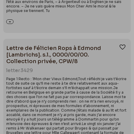
l’été aux environs de Paris, – à Argenteuil ou à Enghien je ne sais
encore. – Je ne vais guère mieux Mon Cher Ami le moral & le
physique se tiennent. Tu
Lettre de Félicien Rops à Edmond
Ajou
[Lambrichs]. s.l., 0000/00/00.
Collection privée, CPW/8
letter
3429
Page 1 Recto : 1Mon cher Vieux Edmond,Tout réfléchi je vais t’écrire
tout de suite ce qu’il me reste à te dire relativement aux aqua-
fortistes sauf à t’écrire demain s’il m’échappait une mission.Je
retourne en Belgique en grande partie à cause de la Société Il y a
des choses que l’on ne fait pas par correspondance. Laisse moi te
dire d’abord que je n’y comprends rien : on ne m’a rien envoyé, ni
prospectus, ni épreuves de mes formules d’abonnement, ni
exemplaires de la publication. Comme j’étais malade & au lit et fort
accablé, dans ce moment je n’y ai pris garde, mais j’ai encore
envoyé il y a huit jours un télégramme à Dommartin pour qu’on
m’envoie des épreuves & rien n’est arrivé.Le vingt six janvier j’ai
remis à Mr Walkenaer qui partait pour Bruges & qui passait par
Bruxelles une lettre pour Mlle Callewaert contenant la formule de