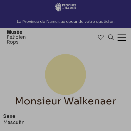
Accèder directement au contenu
La Province de Namur, au coeur de votre quotidien
Accéder à me
Recherch
Ouv
Monsieur Walkenaer
Sexe
Masculin