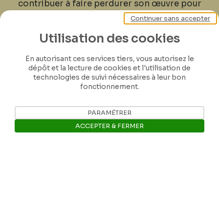
contribuer à faire perdurer son œuvre pour
les générations futures.
Continuer sans accepter
Utilisation des cookies
Je contribue
En autorisant ces services tiers, vous autorisez le
dépôt et la lecture de cookies et l'utilisation de
technologies de suivi nécessaires à leur bon
fonctionnement.
PARAMÉTRER
ACCEPTER & FERMER
Ouvrir la barre de gestion des 