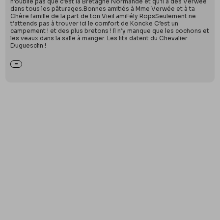
n’oublie pas que c’est la Bretagne Normande et qu’il a des Verwée
dans tous les pâturages.Bonnes amitiés à Mme Verwée et à ta
Chère famille de la part de ton Vieil amiFély RopsSeulement ne
t’attends pas à trouver ici le comfort de Koncke C’est un
campement ! et des plus bretons ! Il n’y manque que les cochons et
les veaux dans la salle à manger. Les lits datent du Chevalier
Duguesclin !