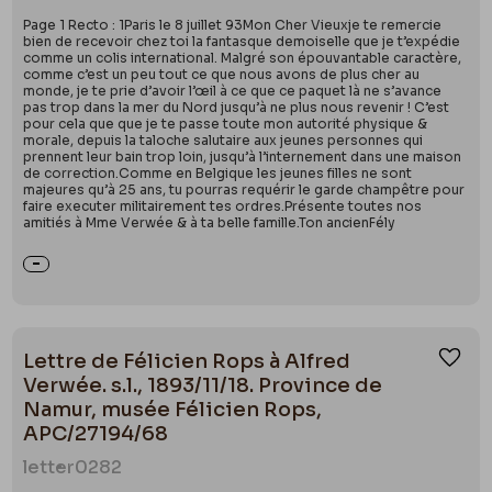
Page 1 Recto : 1Paris le 8 juillet 93Mon Cher Vieuxje te remercie
bien de recevoir chez toi la fantasque demoiselle que je t’expédie
comme un colis international. Malgré son épouvantable caractère,
comme c’est un peu tout ce que nous avons de plus cher au
monde, je te prie d’avoir l’œil à ce que ce paquet là ne s’avance
pas trop dans la mer du Nord jusqu’à ne plus nous revenir ! C’est
pour cela que que je te passe toute mon autorité physique &
morale, depuis la taloche salutaire aux jeunes personnes qui
prennent leur bain trop loin, jusqu’à l’internement dans une maison
de correction.Comme en Belgique les jeunes filles ne sont
majeures qu’à 25 ans, tu pourras requérir le garde champêtre pour
faire executer militairement tes ordres.Présente toutes nos
amitiés à Mme Verwée & à ta belle famille.Ton ancienFély
Lettre de Félicien Rops à Alfred
Ajou
Verwée. s.l., 1893/11/18. Province de
Namur, musée Félicien Rops,
APC/27194/68
letter
0282