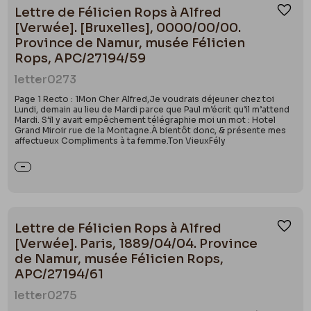
Lettre de Félicien Rops à Alfred
Ajou
[Verwée]. [Bruxelles], 0000/00/00.
Province de Namur, musée Félicien
Rops, APC/27194/59
letter
0273
Page 1 Recto : 1Mon Cher Alfred,Je voudrais déjeuner chez toi
Lundi, demain au lieu de Mardi parce que Paul m’écrit qu’il m’attend
Mardi. S’il y avait empêchement télégraphie moi un mot : Hotel
Grand Miroir rue de la Montagne.À bientôt donc, & présente mes
affectueux Compliments à ta femme.Ton VieuxFély
Lettre de Félicien Rops à Alfred
Ajou
[Verwée]. Paris, 1889/04/04. Province
de Namur, musée Félicien Rops,
APC/27194/61
letter
0275