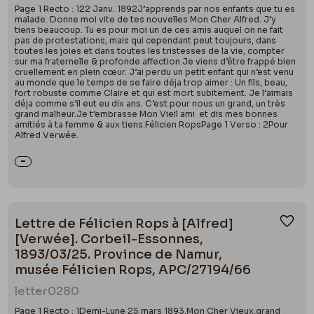
Page 1 Recto : 122 Janv. 1892J’apprends par nos enfants que tu es
malade. Donne moi vite de tes nouvelles Mon Cher Alfred. J’y
tiens beaucoup. Tu es pour moi un de ces amis auquel on ne fait
pas de protestations, mais qui cependant peut toujours, dans
toutes les joies et dans toutes les tristesses de la vie, compter
sur ma fraternelle & profonde affection.Je viens d’être frappé bien
cruellement en plein cœur. J’ai perdu un petit enfant qui n’est venu
au monde que le temps de se faire déja trop aimer : Un fils, beau,
fort robuste comme Claire et qui est mort subitement. Je l’aimais
déja comme s’il eut eu dix ans. C’est pour nous un grand, un très
grand malheur.Je t’embrasse Mon Vieil ami et dis mes bonnes
amitiés à ta femme & aux tiens.Félicien RopsPage 1 Verso : 2Pour
Alfred Verwée.
Lettre de Félicien Rops à [Alfred]
Ajou
[Verwée]. Corbeil-Essonnes,
1893/03/25. Province de Namur,
musée Félicien Rops, APC/27194/66
letter
0280
Page 1 Recto : 1Demi-Lune 25 mars 1893.Mon Cher Vieux,grand