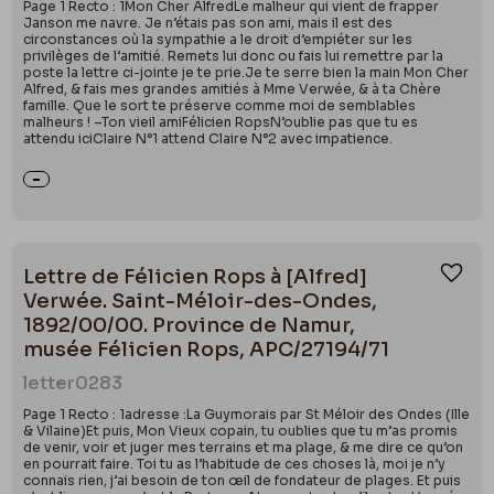
Page 1 Recto : 1Mon Cher AlfredLe malheur qui vient de frapper
Janson me navre. Je n’étais pas son ami, mais il est des
circonstances où la sympathie a le droit d’empiéter sur les
privilèges de l’amitié. Remets lui donc ou fais lui remettre par la
poste la lettre ci-jointe je te prie.Je te serre bien la main Mon Cher
Alfred, & fais mes grandes amitiés à Mme Verwée, & à ta Chère
famille. Que le sort te préserve comme moi de semblables
malheurs ! –Ton vieil amiFélicien RopsN’oublie pas que tu es
attendu iciClaire N°1 attend Claire N°2 avec impatience.
Lettre de Félicien Rops à [Alfred]
Ajou
Verwée. Saint-Méloir-des-Ondes,
1892/00/00. Province de Namur,
musée Félicien Rops, APC/27194/71
letter
0283
Page 1 Recto : 1adresse :La Guymorais par St Méloir des Ondes (Ille
& Vilaine)Et puis, Mon Vieux copain, tu oublies que tu m’as promis
de venir, voir et juger mes terrains et ma plage, & me dire ce qu’on
en pourrait faire. Toi tu as l’habitude de ces choses là, moi je n’y
connais rien, j’ai besoin de ton œil de fondateur de plages. Et puis