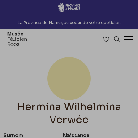
Accèder directement au contenu
La Province de Namur, au coeur de votre quotidien
Accéder à me
Recherch
Ouv
Hermina Wilhelmina
Verwée
Surnom
Naissance