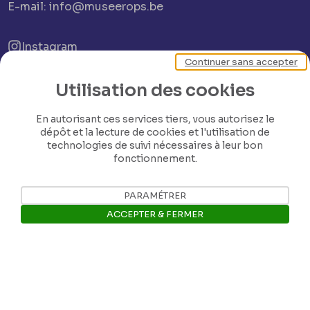
E-mail: info@museerops.be
Instagram
Continuer sans accepter
Facebook
Utilisation des cookies
En autorisant ces services tiers, vous autorisez le
dépôt et la lecture de cookies et l'utilisation de
Ropslettres
technologies de suivi nécessaires à leur bon
fonctionnement.
Le site web du musée
PARAMÉTRER
ACCEPTER & FERMER
Les collections du musée
Ouvrir la barre de gestion des 
Comité d’honneur et scientifique
Contact