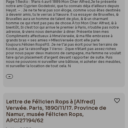
Page 1 Recto : 1Paris 4 avril 1889.Mon Cher Alfred,Je te présente
notre ami Cyprien Godebski, que tu connais déja d’ailleurs depuis
Heyst. – . Je ne te ferai pas son éloge, comme vous êtes destinés
à devenir amis, tu le verras à l’œuvre. Il va essayer de Bruxelles, &
Bruxelles aura un homme de talent de plus, & & un charmant
homme ce qui n’est pas peu de chose.À toi Mon Cher Alfred, & à
bientôt, Si c’est toi qui arrive le premier à Paris, n’oublie pas notre
adresse, & viens nous demander à diner. Présente bien mes
Compliments affectueux à MmeVerwée, & ma fille embrasse à
grands bras « ses amies » MllesVerwée dont elle parle
toujours.Félicien RopsP.S. Je ne t’ai pas écrit pour les terrains de
Kocke, par la raisonPage 1 Verso : 2que n’étant pas assez riches
pour nous payer deux maisons de campagne, ma femme ne voulait
faire qu’un placement d’argent devant rapporter de suite. Puis
nous ne pouvions ni surveiller une bâtisse, ni acheter des meubles,
ni surveiller la location de tout cela. N
Lettre de Félicien Rops à [Alfred]
Ajou
Verwée. Paris, 1890/11/17. Province de
Namur, musée Félicien Rops,
APC/27194/62