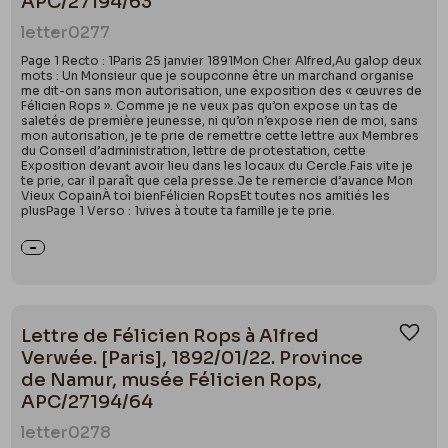
APC/27194/63
letter
0277
Page 1 Recto : 1Paris 25 janvier 1891Mon Cher Alfred,Au galop deux
mots : Un Monsieur que je soupconne être un marchand organise
me dit-on sans mon autorisation, une exposition des « œuvres de
Félicien Rops ». Comme je ne veux pas qu’on expose un tas de
saletés de première jeunesse, ni qu’on n’expose rien de moi, sans
mon autorisation, je te prie de remettre cette lettre aux Membres
du Conseil d’administration, lettre de protestation, cette
Exposition devant avoir lieu dans les locaux du Cercle.Fais vite je
te prie, car il paraît que cela presse.Je te remercie d’avance Mon
Vieux CopainÀ toi bienFélicien RopsEt toutes nos amitiés les
plusPage 1 Verso : 1vives à toute ta famille je te prie.
Lettre de Félicien Rops à Alfred
Ajou
Verwée. [Paris], 1892/01/22. Province
de Namur, musée Félicien Rops,
APC/27194/64
letter
0278