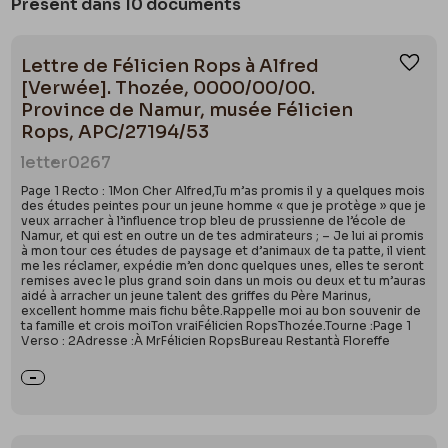
Présent dans 10 documents
Lettre de Félicien Rops à Alfred
Ajou
[Verwée]. Thozée, 0000/00/00.
Province de Namur, musée Félicien
Rops, APC/27194/53
letter
0267
Page 1 Recto : 1Mon Cher Alfred,Tu m’as promis il y a quelques mois
des études peintes pour un jeune homme « que je protège » que je
veux arracher à l’influence trop bleu de prussienne de l’école de
Namur, et qui est en outre un de tes admirateurs ; – Je lui ai promis
à mon tour ces études de paysage et d’animaux de ta patte, il vient
me les réclamer, expédie m’en donc quelques unes, elles te seront
remises avec le plus grand soin dans un mois ou deux et tu m’auras
aidé à arracher un jeune talent des griffes du Père Marinus,
excellent homme mais fichu bête.Rappelle moi au bon souvenir de
ta famille et crois moiTon vraiFélicien RopsThozée.Tourne :Page 1
Verso : 2Adresse :À MrFélicien RopsBureau Restantà Floreffe