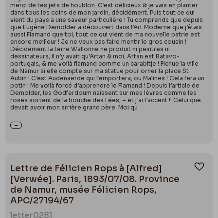
merci de tes jets de houblon. C’est délicieux & je vais en planter
dans tous les coins de mon jardin, décidément. Puis tout ce qui
vient du pays a une saveur particulière ! Tu comprends que depuis
que Eugène Demolder a découvert dans l’Art Moderne que j’étais
aussi Flamand que toi, tout ce qui vient de ma nouvelle patrie est
encore meilleur ! Je ne veux pas faire mentir le gros cousin !
Décidément la terre Wallonne ne produit ni peintres ni
dessinateurs, il n’y avait qu’Artan & moi, Artan est Batavo-
portugais, & me voilà flamand comme un carabitje ! Fichue la ville
de Namur si elle compte sur ma statue pour orner la place St
Aubin ! C’est Audenaerde qui l’emportera, ou Malines ! Cela fera un
potin ! Me voilà forcé d’apprendre le Flamand ! Depuis l’article de
Demolder, les Godferdoum naissent sur mes lèvres comme les
roses sortent de la bouche des Fées, – et j’ai l’accent !! Celui que
devait avoir mon arrière grand père. Moi qu
Lettre de Félicien Rops à [Alfred]
Ajou
[Verwée]. Paris, 1893/07/08. Province
de Namur, musée Félicien Rops,
APC/27194/67
letter
0281