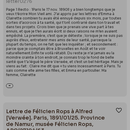
letter
0276
Page 1 Recto : 1Paris le 17 nov. 1890Il y a bien longtemps que je
veux t’écrire Mon Vieil ami. J’ai appris par les lettres d’Emma à
Clairette combien tu avais été ennuyé depuis six mois, par toutes
sortes d’accrocs à ta santé, qui t’ont contrarié dans ton travail et
dans tes projets. Crois bien que je prenais une vive part à tes
ennuis, et que je t’en aurais écrit si deux raisons ne m’en avaient
empêché. La première, c’est que je déteste ; lorsque je ne suis pas
auprès d’eux, entretenir mes amis de leur santé, parceque la
plupart du temps, on ne fait que les inquiéter ; et secondement :
parce que je comptais être à Bruxelles en Août et te voir
naturellement.Enfin te voilà rétabli. Du reste je n’ai jamais eu la
moindre crainte à ton endroit, je connais trop le fond de belle
santé que t’a légué le père Verwée, et c’est un bel héritage. Mais je
viens au fait : Claire me dit que « tu viens incessamment à Paris. Tu
sais comme elle aime tes filles, et Emma en particulier. Ma
femme, Clairette
Lettre de Félicien Rops à Alfred
Ajou
[Verwée]. Paris, 1891/01/25. Province
de Namur, musée Félicien Rops,