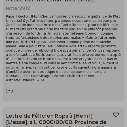
letter
2912
Page 1 Recto : 1Mon Cher Lemonnier,J’ai reçu une quittance de l’Art
Universel & je l’ai retournée, parceque nous sommes en compte.
Je t’ai cedé mon eau forte de la Tante Johanna pour frs.150 , que
tu me ferais grand plaisir de me faire parvenir le plus tôt possible.
J’ai besoin de fonds ! & j’en aurai éternellement besoin comme
tous les fantaisiens « des écoles anormales ». Mais je t’ai promis
une eau-forte & tu peux l’annoncer comme prime de nouvelle
année : elle a pour titre : Ma Cousine Noëlette– et je te promets
quelque chose de rubicond & d’espatrouillant ! Je n’ai pas répondu
à ton fantastique Both, parce que, vrai : les peintres écrivent trop &
s’il est bon d’avoir un bout de plume à son crayon il ne faut pas le
mettre à son chapeau ni dans le nez comme les Papous ; & c’est là
qu’on en arrive. Ils finiront par croire qu’ils savent la grammaire &
d’emblée ouvriront boutique de science comme un simple
Abélard! – Et il faudraPage 1 Verso : 2fulbertiser ces
esthétiquailleurs ! –Ce
Lettre de Félicien Rops à [Henri]
Ajou
[Liesse]. s.l., 0000/00/00. Province de