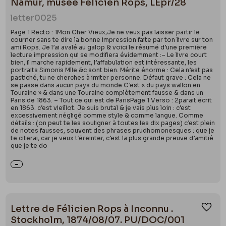
Namur, musée Félicien Rops, LEpr/28
letter
0025
Page 1 Recto : 1Mon Cher Vieux,Je ne veux pas laisser partir le
courrier sans te dire la bonne impression faite par ton livre sur ton
ami Rops. Je l’ai avalé au galop & voici le résumé d’une première
lecture impression qui se modifiera évidemment :– Le livre court
bien, il marche rapidement, l’affabulation est intéressante, les
portraits Simonis Mlle &c sont bien. Mérite énorme : Cela n’est pas
pastiché, tu ne cherches à imiter personne. Défaut grave : Cela ne
se passe dans aucun pays du monde C’est « du pays wallon en
Touraine » & dans une Touraine complètement fausse & dans un
Paris de 1863. – Tout ce qui est de ParisPage 1 Verso : 2parait écrit
en 1863. c’est vieillot. Je suis brutal & je vais plus loin : c’est
excessivement négligé comme style & comme langue. Comme
détails : (on peut te les souligner à toutes les dix pages) c’est plein
de notes fausses, souvent des phrases prudhomonesques : que je
te citerai, car je veux t’éreinter, c’est la plus grande preuve d’amitié
que je te do
Lettre de Félicien Rops à Inconnu .
Ajou
Stockholm, 1874/08/07. PU/DOC/001