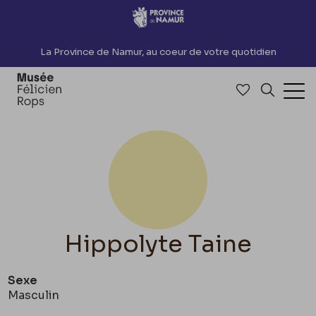
Accèder directement au contenu
La Province de Namur, au coeur de votre quotidien
Accéder à me
Recherch
Ouv
Hippolyte Taine
Sexe
Masculin