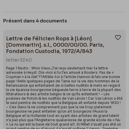
Présent dans 4 documents
Lettre de Félicien Rops à [Léon]
Ajou
[Dommartin]. s.l., 0000/00/00. Paris,
Fondation Custodia, 1972/A/843
letter
3240
Page 1 Recto : 1Mon Vieux,J’ai reçu seulement hier ta lettre
adressée à Heyst. Dis-moi si tu t’es amusé à Roulers. Pas de «
Copman » à la clef ??Attèle-toi à l’article Hannon & fais une bonne
page ! Relis quelques pages de Taine sur la vie des hommes de la
Renaissance qui enfantaient de si belles nudités & mets en regard
la vie épaisse bourgeoise bégueule terre à terre de la plupart des
littérateurs & des artiste belges & ce qu’ils enfantent ! – Les
poésies de Potvin & les nudités de Van Léruis ! Car Van Lérius a été
le seul peintre de nudités que la Belgique ait enfanté depuis 1830 !
– Ces Gens là ne comprennent pas que la vie trop platement
bourgeoise ne peut enfanter qu’un art bourgeois !!Aussi la
Belgique et la Hollande tout en ayant des artistes de grand talent
n’a pas plus que l’Angleterre quakeresse de grande école de « Nu
». Le nu qui est la base de tout grand art. Si Millet n’avait pas été un
grand peintre de nu d’abord, il n’aurait puPage 1 Verso : 2peindre