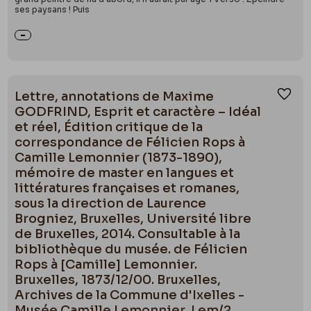
ses paysans ! Puis
Lettre, annotations de Maxime
Ajou
GODFRIND, Esprit et caractère – Idéal
et réel, Édition critique de la
correspondance de Félicien Rops à
Camille Lemonnier (1873-1890),
mémoire de master en langues et
littératures françaises et romanes,
sous la direction de Laurence
Brogniez, Bruxelles, Université libre
de Bruxelles, 2014. Consultable à la
bibliothèque du musée. de Félicien
Rops à [Camille] Lemonnier.
Bruxelles, 1873/12/00. Bruxelles,
Archives de la Commune d'Ixelles -
Musée Camille Lemonnier, Lem/2