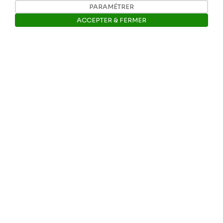
PARAMÉTRER
ACCEPTER & FERMER
Ouvrir la barre de gestion des 
Nos coordonnées
Tél: +32 81 77 67 55
E-mail: info@museerops.be
Instagram
Facebook
Ropslettres