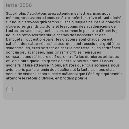
letter
3556
Stockholm, 7 aoûtVous avez attendu mes lettres, mais nous
mêmes, nous avons attendu ce Stockholm tant rêvé et tant désiré
! Et nous n’arrivons qu’à temps ! Dans quelques heures le congrès
s’ouvre, les grands cordons et les rubans des académiciens de
toutes les races s’agitent au vent comme le panache d’Henri IV ;
nous les retrouverons sur le chemin des honneurs et des
banquets. Tout est préparé ; les discours sont chauds, on est
satisfait des catachrèses, les exordes sont réussis ; j’ai goûté les
synecdoques, elles sortent de chez le bon faiseur ; les antithèses
sont un peu avancées, mais on rafraîchit les heureuses
comparaisons ; à l’heure qu’il es, on truffe les dernières périodes
et l’on ajoute quelques grains de sel aux péroraisons. Et nous
avons failli faire attendre ! Nous, artistes que nous sommes, nous
avions pris par le chemin des écoliers et la fantaisie nous était
venue de visiter Hanovre, cette mélancolique Pénélope qui semble
attendre le retour d’Ulysse, en brodant pour le