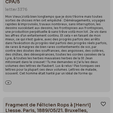
CPA/5
letter
3376
Mon Vieux,Voilà bien longtemps que je dois t’écrire mais toutes
sortes de choses m’en ont empêché : Déménagements, voyages
rapides & improvisés, travaux nombreux, sans interruption, les
dessins succédant aux dessins, les frontispices aux frontispices,
une production perpétuelle & sans trêve voilà mon lot. Je vis dans
les affres d’un enfantement continu. Et cela « en faisant de mon
mieux, ce qui n’est guère, avec des progrès parfois des arrêts
dans l’exécution du progrès réel parfois des progrès réels parfois,
de rares & maigres de bien rares contentements de soi, par
contre des doutes des souffrances, des angoisses, des colères,
des chûtes, des désespérances, toutes les cordes cassées de la
Lyre, & toutes les herbes mauvaises herbes de la St Jean
mitonnant dans le creuset ! Tu me demandes si j’ai lu les deux
volumes des lettres de Flaubert. Lus & relus ! Pas toniques ces
lettres pour la plupart ces deux volumes. Lettres de malade,
souvent. Cet homme était hanté par un idéal de forme qu
Fragment de Félicien Rops à [Henri]
Ajou
Liesse. Paris, 1889/05/21. Bruxelles,