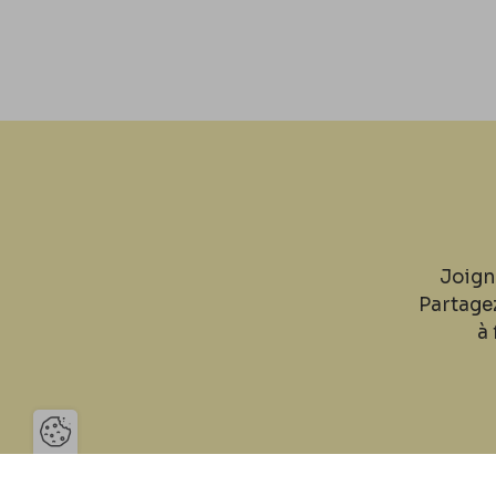
Joign
Partage
à 
Ouvrir la barre de gestion des 