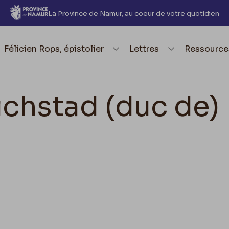
La Province de Namur, au coeur de votre quotidien
element.menu.open_menu
Félicien Rops, épistolier
element.menu.open_me
Lettres
element.
Ressource
ichstad (duc de)