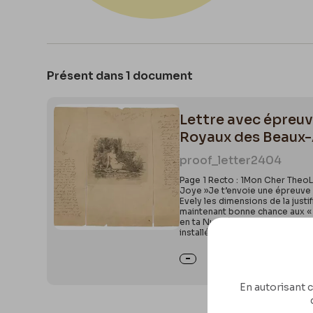
Présent dans 1 document
Lettre avec épreuv
Royaux des Beaux
proof_letter
2404
Page 1 Recto : 1Mon Cher TheoLa
Joye »Je t’envoie une épreuve r
Evely les dimensions de la justi
maintenant bonne chance aux « R
en ta Nudité !….Je t’envoie une é
installé 13 Rue Labie Porte Maill
En autorisant c