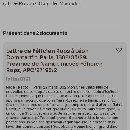
dit De Roddaz, Camille
Masculin
Présent dans 2 documents
Lettre de Félicien Rops à Léon
Ajou
Dommartin. Paris, 1882/03/29.
Province de Namur, musée Félicien
Rops, APC/27193/2
letter
0191
Page 1 Recto : 1 Paris 29 mars 1882 Mon Cher Vieux Plus de
nouvelles de toi depuis que tu es rentré dans ton coin d’Ixelles !
Sale mutismeux que tu es ! – Que deviens-tu ? que fais-tu ? J’ai
appris par raccroc que ton affaire Rosez ne se faisait pas. Si ton
été est libre nous en profiterons, je compte d’abord aller en Juin à
Heyst, puis revenir à Montigny quelques jours, puis Montlignon, &
un coin de St Enogat ensuite. Je veux errer avec mon bazar de
graveur partout où l’on peut graver & peindre. Si tu le veux nous
passerons un bon été de travail vagabond. Nous sortons d’un
hiver dur comme soirées ! Godebski a donné hier un grand dîner