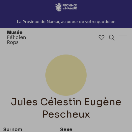
Accèder directement au contenu
La Province de Namur, au coeur de votre quotidien
Accéder à me
Recherch
Ouv
Jules Célestin Eugène
Pescheux
Surnom
Sexe