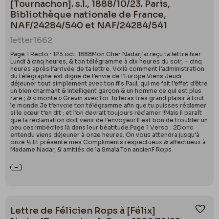
[Tournachon]. s.l., 1888/10/23. Paris,
Bibliothèque nationale de France,
NAF/24284/540 et NAF/24284/541
letter
1662
Page 1 Recto : 123 oct. 1888Mon Cher Nadarj’ai reçu ta lettre hier
Lundi à cinq heures, & ton télégramme à dix heures du soir, – cinq
heures après l’arrivée de ta lettre. Voilà comment l’administration
du télégraphe est digne de l’envie de l’Europe.Viens Jeudi
déjeuner tout simplement avec ton fils Paul, qui me fait l’effet d’être
un bien charmant & intelligent garçon & un homme ce qui est plus
rare ; & « monte » Grevin avec toi. Tu feras très grand plaisir à tout
le monde.Je t’envoie ton télégramme afin que tu puisses réclamer
si le cœur t’en dit ; et l’on devrait toujours réclamer !!Mais il paraît
que la réclamation doit venir de l’envoyeur.Il est bon de troubler un
peu ces imbéciles là dans leur béatitude.Page 1 Verso : 2Donc
entendu viens déjeuner à onze heures. On vous attendra jusqu’à
onze ½.Et présente mes Compliments respectueux & affectueux à
Madame Nadar, & amitiés de la Smala.Ton ancienF Rops
Lettre de Félicien Rops à [Félix]
Ajou