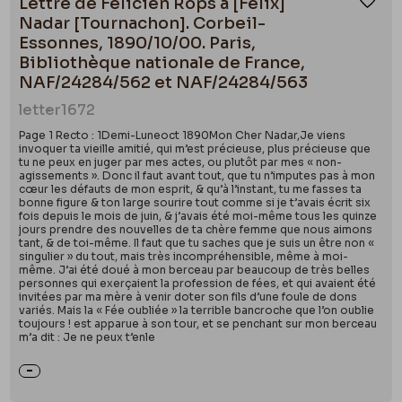
Lettre de Félicien Rops à [Félix]
Ajou
Nadar [Tournachon]. Corbeil-
Essonnes, 1890/10/00. Paris,
Bibliothèque nationale de France,
NAF/24284/562 et NAF/24284/563
letter
1672
Page 1 Recto : 1Demi-Luneoct 1890Mon Cher Nadar,Je viens
invoquer ta vieille amitié, qui m’est précieuse, plus précieuse que
tu ne peux en juger par mes actes, ou plutôt par mes « non-
agissements ». Donc il faut avant tout, que tu n’imputes pas à mon
cœur les défauts de mon esprit, & qu’à l’instant, tu me fasses ta
bonne figure & ton large sourire tout comme si je t’avais écrit six
fois depuis le mois de juin, & j’avais été moi-même tous les quinze
jours prendre des nouvelles de ta chère femme que nous aimons
tant, & de toi-même. Il faut que tu saches que je suis un être non «
singulier » du tout, mais très incompréhensible, même à moi-
même. J’ai été doué à mon berceau par beaucoup de très belles
personnes qui exerçaient la profession de fées, et qui avaient été
invitées par ma mère à venir doter son fils d’une foule de dons
variés. Mais la « Fée oubliée » la terrible bancroche que l’on oublie
toujours ! est apparue à son tour, et se penchant sur mon berceau
m’a dit : Je ne peux t’enle