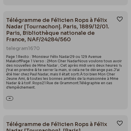
Télégramme de Félicien Rops à Félix
Ajou
Nadar [Tournachon]. Paris, 1889/12/01.
Paris, Bibliothèque nationale de
France, NAF/24284/560
telegram
1670
Page 1 Recto : 1Monsieur Félix Nadar29 ou 129 Avenue
MalakoffPage 1 Verso : 2Mon Cher NadarNous voulons tous avoir
des nouvelles de Mme Nadar ; Cet après midi vers deux heures ½
j’irai en prendre & te serrer la main, si cela ne te dérange pas.J’ai
été hier chez Paul Nadar, mais il était sorti.À toi bien Mon Cher
Jeune Ami, & toutes les bonnes amitiés de la maisonnée à Mme
Nadar & à toiF. Rops21 Rue de Grammont.Télégraphie en cas
d’empêchement.
Télégramme de Félicien Rops à Félix
Ajou
Nadar [Tournachon]. [Paris],