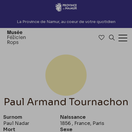
Accèder directement au contenu
La Province de Namur, au coeur de votre quotidien
Accéder à me
Recherch
Ouv
Paul Armand Tournachon
Surnom
Naissance
Paul Nadar
1856 , France, Paris
Mort
Sexe