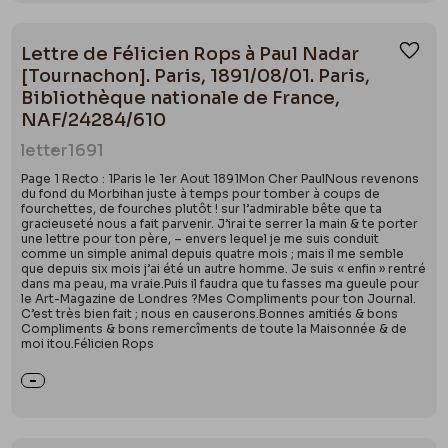
Lettre de Félicien Rops à Paul Nadar
Ajou
[Tournachon]. Paris, 1891/08/01. Paris,
Bibliothèque nationale de France,
NAF/24284/610
letter
1691
Page 1 Recto : 1Paris le 1er Aout 1891Mon Cher PaulNous revenons
du fond du Morbihan juste à temps pour tomber à coups de
fourchettes, de fourches plutôt ! sur l’admirable bête que ta
gracieuseté nous a fait parvenir. J’irai te serrer la main & te porter
une lettre pour ton père, – envers lequel je me suis conduit
comme un simple animal depuis quatre mois ; mais il me semble
que depuis six mois j’ai été un autre homme. Je suis « enfin » rentré
dans ma peau, ma vraie.Puis il faudra que tu fasses ma gueule pour
le Art-Magazine de Londres ?Mes Compliments pour ton Journal.
C’est très bien fait ; nous en causerons.Bonnes amitiés & bons
Compliments & bons remercîments de toute la Maisonnée & de
moi itou.Félicien Rops