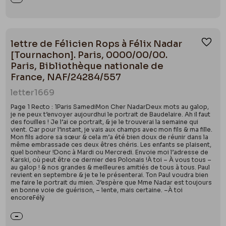
lettre de Félicien Rops à Félix Nadar
Ajou
[Tournachon]. Paris, 0000/00/00.
Paris, Bibliothèque nationale de
France, NAF/24284/557
letter
1669
Page 1 Recto : 1Paris SamediMon Cher NadarDeux mots au galop,
je ne peux t’envoyer aujourdhui le portrait de Baudelaire. Ah il faut
des fouilles ! Je l’ai ce portrait, & je le trouverai la semaine qui
vient. Car pour l’instant, je vais aux champs avec mon fils & ma fille.
Mon fils adore sa sœur & cela m’a été bien doux de réunir dans la
même embrassade ces deux êtres chéris. Les enfants se plaisent,
quel bonheur !Donc à Mardi ou Mercredi. Envoie moi l’adresse de
Karski, où peut être ce dernier des Polonais !À toi – À vous tous –
au galop ! & nos grandes & meilleures amitiés de tous à tous. Paul
revient en septembre & je te le présenterai. Ton Paul voudra bien
me faire le portrait du mien. J’espère que Mme Nadar est toujours
en bonne voie de guérison, – lente, mais certaine. –À toi
encoreFélÿ