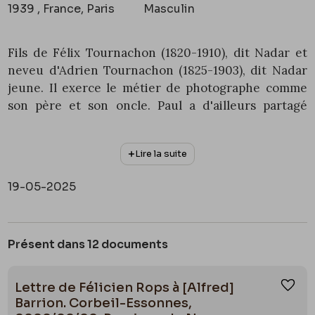
1939 , France, Paris
Masculin
Fils de Félix Tournachon (1820-1910), dit Nadar et
neveu d'Adrien Tournachon (1825-1903), dit Nadar
jeune. Il exerce le métier de photographe comme
son père et son oncle. Paul a d'ailleurs partagé
l'atelier de son père pendant plusieurs années
avant 1895, lorsque son père lui cède le bail
Lire la suite
commercial de l'affaire familiale, suite à l'attaque
cérébrale de sa mère Ernestine Lefèvre (1836-
19-05-2025
1909).
Il existe entre père et fils des divergences
artistiques. Tandis que Félix privilégie les poses
Présent dans 12 documents
solennelles et graves, son fils a une conception plus
fantaisiste de la photographie. Paul utilise parfois
Lettre de Félicien Rops à [Alfred]
Ajou
des trucages et s'intéresse davantage aux gens du
Barrion. Corbeil-Essonnes,
spectacle. Son père lui a donné l'autorisation