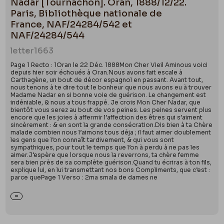
Nadar [Tournachon]. Oran, 1888/12/22.
Paris, Bibliothèque nationale de
France, NAF/24284/542 et
NAF/24284/544
letter
1663
Page 1 Recto : 1Oran le 22 Déc. 1888Mon Cher Vieil Aminous voici
depuis hier soir échoués à Oran.Nous avons fait escale à
Carthagène, un bout de décor espagnol en passant. Avant tout,
nous tenons à te dire tout le bonheur que nous avons eu à trouver
Madame Nadar en si bonne voie de guérison. Le changement est
indéniable, & nous a tous frappé. Je crois Mon Cher Nadar, que
bientôt vous serez au bout de vos peines. Les peines servent plus
encore que les joies à affermir l’affection des êtres qui s’aiment
sincèrement : & en sont la grande consécration.Dis bien à ta Chère
malade combien nous l’aimons tous déja ; il faut aimer doublement
les gens que l’on connaît tardivement, & qui vous sont
sympathiques, pour tout le temps que l’on à perdu à ne pas les
aimer.J’espère que lorsque nous la reverrons, ta chère femme
sera bien près de sa complète guérison.Quand tu écriras à ton fils,
explique lui, en lui transmettant nos bons Compliments, que c’est :
parce quePage 1 Verso : 2ma smala de dames ne