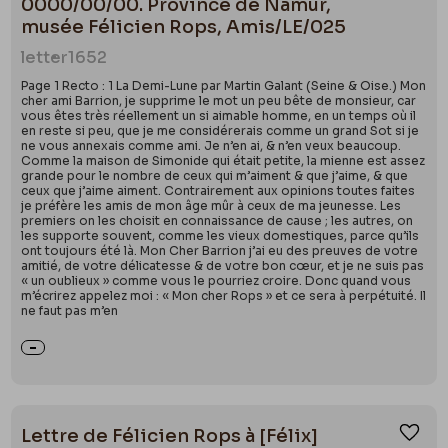
0000/00/00. Province de Namur,
d'utiliser le pseudonyme Nadar ; mais Paul y ajoute
musée Félicien Rops, Amis/LE/025
son prénom alors que son père l'utilisait seul.
letter
1652
Page 1 Recto : 1 La Demi-Lune par Martin Galant (Seine & Oise.) Mon
Le 24 juin 1894, Paul Nadar épouse Élisabeth Marie
cher ami Barrion, je supprime le mot un peu bête de monsieur, car
Degrandi (1859-1945), une actrice pensionnaire du
vous êtes très réellement un si aimable homme, en un temps où il
en reste si peu, que je me considérerais comme un grand Sot si je
théâtre national de l'Opéra-comique de Paris.
ne vous annexais comme ami. Je n’en ai, & n’en veux beaucoup.
Comme la maison de Simonide qui était petite, la mienne est assez
grande pour le nombre de ceux qui m’aiment & que j’aime, & que
Selon une lettre de Félicien Rops écrite à Nadar
ceux que j’aime aiment. Contrairement aux opinions toutes faites
je préfère les amis de mon âge mûr à ceux de ma jeunesse. Les
(voir n°éd. 1663), Paul aurait proposé au graveur de
premiers on les choisit en connaissance de cause ; les autres, on
réaliser son portrait ainsi que celui de sa famille
les supporte souvent, comme les vieux domestiques, parce qu’ils
ont toujours été là. Mon Cher Barrion j’ai eu des preuves de votre
(sœurs Duluc et probablement Claire Demolder
amitié, de votre délicatesse & de votre bon cœur, et je ne suis pas
« un oublieux » comme vous le pourriez croire. Donc quand vous
(1871-1944).
m’écrirez appelez moi : « Mon cher Rops » et ce sera à perpétuité. Il
ne faut pas m’en
Lettre de Félicien Rops à [Félix]
Ajou