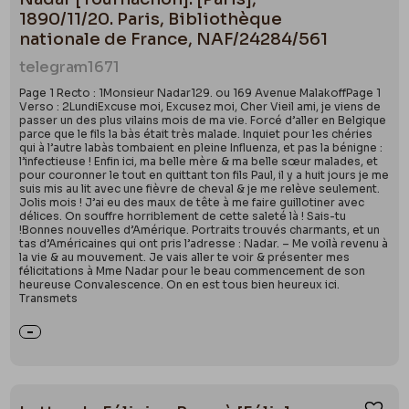
1890/11/20. Paris, Bibliothèque
nationale de France, NAF/24284/561
telegram
1671
Page 1 Recto : 1Monsieur Nadar129. ou 169 Avenue MalakoffPage 1
Verso : 2LundiExcuse moi, Excusez moi, Cher Vieil ami, je viens de
passer un des plus vilains mois de ma vie. Forcé d’aller en Belgique
parce que le fils la bàs était très malade. Inquiet pour les chéries
qui à l’autre labàs tombaient en pleine Influenza, et pas la bénigne :
l’infectieuse ! Enfin ici, ma belle mère & ma belle sœur malades, et
pour couronner le tout en quittant ton fils Paul, il y a huit jours je me
suis mis au lit avec une fièvre de cheval & je me relève seulement.
Jolis mois ! J’ai eu des maux de tête à me faire guillotiner avec
délices. On souffre horriblement de cette saleté là ! Sais-tu
!Bonnes nouvelles d’Amérique. Portraits trouvés charmants, et un
tas d’Américaines qui ont pris l’adresse : Nadar. – Me voilà revenu à
la vie & au mouvement. Je vais aller te voir & présenter mes
félicitations à Mme Nadar pour le beau commencement de son
heureuse Convalescence. On en est tous bien heureux ici.
Transmets