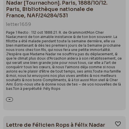
Nadar [Tournachon]. Paris, 1888/10/12.
Paris, Bibliothèque nationale de
France, NAF/24284/531
letter
1659
Page 1 Recto : 112 oct 1888.21. R. de GrammontMon Cher
Nadar,merci de ton aimable insistance & de ton bon souvenir. La
fillotte a été malade pendant toute la semaine dernière, elle va
bien maintenant & dès les premiers jours de la Semaine prochaine
nous irons chez ton fils, qui nous fera une petite immortalité.
J’espère que Madame Nadar ne souffrira pas du déplacement, &
que le climat plus doux d’Arcachon aidera à son rétablissement, ce
qui serait une bien grande joie pour nous tous, car elle a l’art de
conquérir tous les cœurs, & nous l’aimons déja comme si nous
avions eu le plaisir d’être de tout temps, ses amis.Toute ma famille
& moi, nous lui envoyons nos plus vives amitiés & nos meilleurs
souhaits & nos bons Compliments, & à toi aussi Mon vieil & Cher
Ami. Écris-nous vite & donne nous de tes – de vos nouvelles de là
bas.Ton à perpétuité :Fély Rops
Lettre de Félicien Rops à Félix Nadar
Ajou