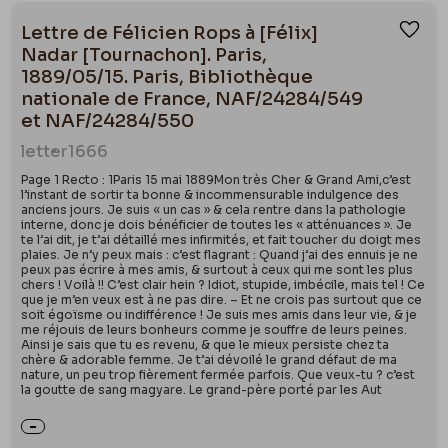
Lettre de Félicien Rops à [Félix]
Ajou
Nadar [Tournachon]. Paris,
1889/05/15. Paris, Bibliothèque
nationale de France, NAF/24284/549
et NAF/24284/550
letter
1666
Page 1 Recto : 1Paris 15 mai 1889Mon très Cher & Grand Ami,c’est
l’instant de sortir ta bonne & incommensurable indulgence des
anciens jours. Je suis « un cas » & cela rentre dans la pathologie
interne, donc je dois bénéficier de toutes les « atténuances ». Je
te l’ai dit, je t’ai détaillé mes infirmités, et fait toucher du doigt mes
plaies. Je n’y peux mais : c’est flagrant : Quand j’ai des ennuis je ne
peux pas écrire à mes amis, & surtout à ceux qui me sont les plus
chers ! Voilà !! C’est clair hein ? Idiot, stupide, imbécile, mais tel ! Ce
que je m’en veux est à ne pas dire. – Et ne crois pas surtout que ce
soit égoïsme ou indifférence ! Je suis mes amis dans leur vie, & je
me réjouis de leurs bonheurs comme je souffre de leurs peines.
Ainsi je sais que tu es revenu, & que le mieux persiste chez ta
chère & adorable femme. Je t’ai dévoilé le grand défaut de ma
nature, un peu trop fièrement fermée parfois. Que veux-tu ? c’est
la goutte de sang magyare. Le grand-père porté par les Aut