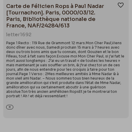
Carte de Félicien Rops à Paul Nadar
Ajou
[Tournachon]. Paris, 0000/03/12.
Paris, Bibliothèque nationale de
France, NAF/24284/613
letter
1692
Page 1 Recto : 119 Rue de Grammont 12 mars.Mon Cher Paul,Viens
donc dîner avec nous, Samedi prochain 15 mars à 7 heures avec
deux ou trois bons amis que tu connais, dont Gouzien et le bon
Filleau, tout à fait sans façon.Excuse moi Mon Cher Paul, si j’ai fait le
mort aussi longtemps : J’ai eu un travail « de toutes les heures »
mais maintenant je vais souffler un brin, & j’irai chez toi un de ces
jours, afin de nous entendre pour les croquis à faire pour ton
journal.Page 1 Verso : 2Mes meilleures amitiés à Mme Nadar & à
mon vieil ami Nadar. – Nous sommes tous bien heureux de la
grande amélioration qui s’est produite dans l’état de Mme Nadar,
amélioration qui va certainement aboutir à une guérison
absolue.Ton très ancien amiFélicien RopsEt je te montrerai ton
portrait ! Ah ! et déjà ressemblant !