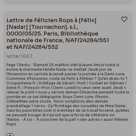
Lettre de Félicien Rops à [Félix]
Ajou
[Nadar] [Tournachon]. s.l.,
0000/05/25. Paris, Bibliothèque
nationale de France, NAF/24284/551
et NAF/24284/552
letter
1667
Page 1 Recto : 1Samedi 25 maiMon Vieil & jeune Ami,si toute la
bonne & charmante famille Nadar se mettait Jeudi jour de
l’Ascension en carriole & venait passer la journée à la Demi-Lune,
Commune d’Essonnes, route de Paris à Antibes ? Qu’en dirais-tu ?
CroquisSeine Fl. / Ermitage de Sénart / Pont / Corbeil en Gâtinais /
Seine Fl. / Pressoir-Pron / Demi-LuneSi tu veux venir avant Jeudi «
relever le point » nous y serons demain Dimanche pendant toute la
journée en ce cas télégraphie :Rops Demi-Lune :Plessis-
ChênetRien autre chose : Nous comptions allez demain
prendrePage 1 Verso : 2à l’Ermitage des nouvelles de Mme Nadar,
mais les pauvrettes sont si éreintées de ce travail forcené, qu’elles
ne peuvent bouger & n’auront que la force de s’étendre sur
l’herbe. –À toi – À vous bien de la part « des autres » aussi !Félicien
Rops