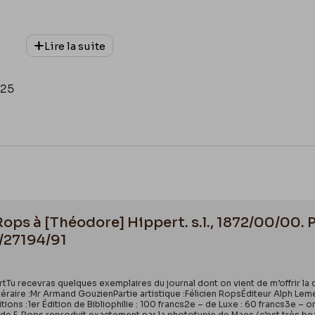
Lire la suite
025
 Rops à [Théodore] Hippert. s.l., 1872/00/00
/27194/91
tTu recevras quelques exemplaires du journal dont on vient de m’offrir la
raire :Mr Armand GouzienPartie artistique :Félicien RopsÉditeur Alph Lemerr
ditions :1er Édition de Bibliophilie : 100 francs2e – de Luxe : 60 francs3e – 
n de F. Rops reproduit exactement par la phototypie de Maes (c’est très bea