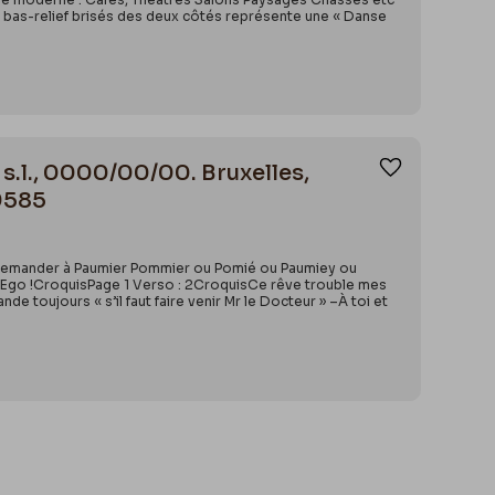
n bas-relief brisés des deux côtés représente une « Danse
 s.l., 0000/00/00. Bruxelles,
Ajouter aux
9585
 de demander à Paumier Pommier ou Pomié ou Paumiey ou
osan Ego !CroquisPage 1 Verso : 2CroquisCe rêve trouble mes
 toujours « s’il faut faire venir Mr le Docteur » –À toi et