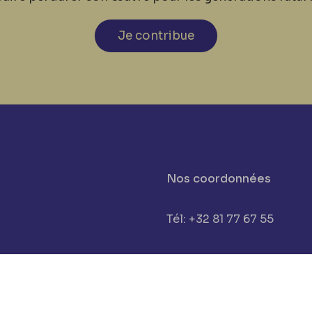
Je contribue
Nos coordonnées
Tél: +32 81 77 67 55
cookies
E-mail: info@museerops.
Instagram