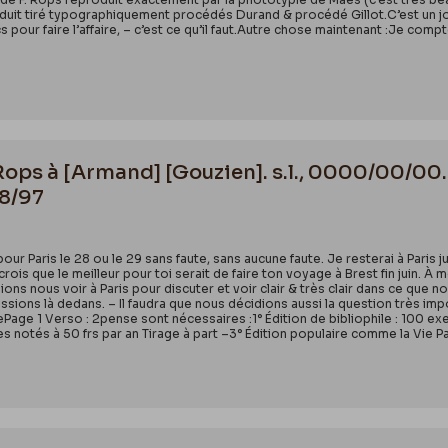
duit tiré typographiquement procédés Durand & procédé Gillot.C’est un j
s pour faire l’affaire, – c’est ce qu’il faut.Autre chose maintenant :Je compt
 Rops à [Armand] [Gouzien]. s.l., 0000/00/00.
58/97
our Paris le 28 ou le 29 sans faute, sans aucune faute. Je resterai à Paris ju
rois que le meilleur pour toi serait de faire ton voyage à Brest fin juin. À m
ns nous voir à Paris pour discuter et voir clair & très clair dans ce que no
sions là dedans. – Il faudra que nous décidions aussi la question très import
jePage 1 Verso : 2pense sont nécessaires :1° Édition de bibliophile : 100 exe
 notés à 50 frs par an Tirage à part –3° Édition populaire comme la Vie Pa