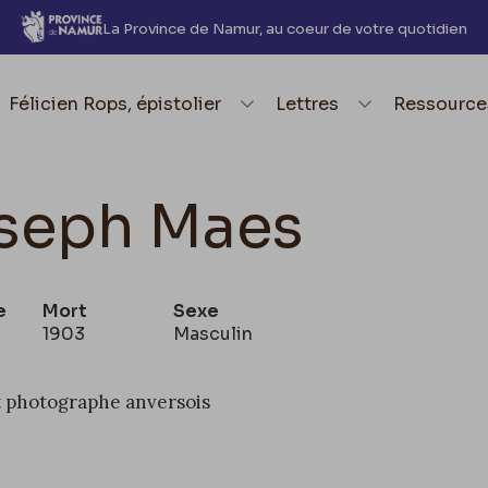
La Province de Namur, au coeur de votre quotidien
element.menu.open_menu
Félicien Rops, épistolier
element.menu.open_me
Lettres
element.
Ressource
seph Maes
e
Mort
Sexe
1903
Masculin
t photographe anversois