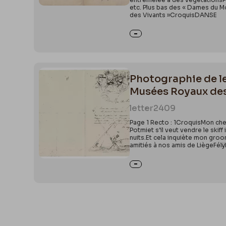
etc. Plus bas des « Dames du M
des Vivants »CroquisDANSE
Photographie de let
Musées Royaux de
letter
2409
Page 1 Recto : 1CroquisMon che
Potmiet s’il veut vendre le ski
nuits.Et cela inquiète mon groo
amitiés à nos amis de LiègeFél