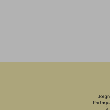
Joign
Partage
à 