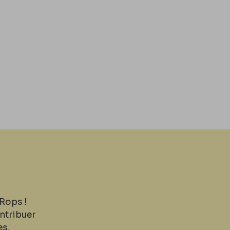
Rops !
ntribuer
es.