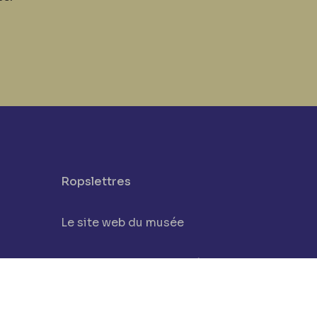
Ropslettres
Le site web du musée
be
Les collections du musée
Comité d’honneur et scientifique