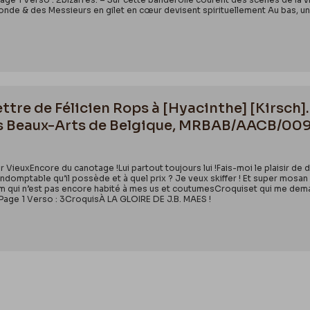
onde & des Messieurs en gilet en cœur devisent spirituellement Au bas, u
tre de Félicien Rops à [Hyacinthe] [Kirsch].
s Beaux-Arts de Belgique, MRBAB/AACB/00
r VieuxEncore du canotage !Lui partout toujours lui !Fais-moi le plaisir
ff indomptable qu’il possède et à quel prix ? Je veux skiffer ! Et super m
m qui n’est pas encore habité à mes us et coutumesCroquiset qui me demande
ÿPage 1 Verso : 3CroquisÀ LA GLOIRE DE J.B. MAES !