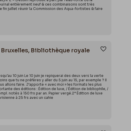
ournal entièrement neuf & ces combinaisons sont très
e fin juillet réunir la Commission des Aqua-fortistes & faire
 Bruxelles, Bibliothèque royale
Ajouter aux
squ’au 10 juin Le 10 juin je repiquerai des deux vers la verte
oins que tu ne préfères y aller du 5 juin au 15, par exemple ? Il
us allons faire. J’apporte « avec moi » les formats les plus
ante des éditions : Édition de luxe, / Édition de bibliophile, /
mpl. notés à 150 frs par an. Papier vergé.2° Édition de luxe
risienne à 25 frs avec un cahie