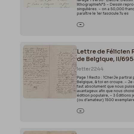
lithographieN°3 – Dessin repro
singulières. – on a 50,000 franc
paraître le 1er fascicule.Tu es
Lettre de Félicien
de Belgique, II/69
letter
2244
Page 1 Recto : 1CherJe partirai p
Belgique, & toi en croupe. – Je c
faut absolument que nous puissio
avantageux afin que nous choisis
édition populaire, – 3 Éditions 
(ou d’amateur) 1500 exemplaires