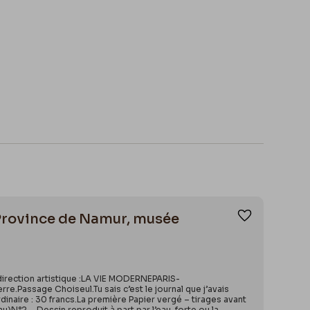
. Province de Namur, musée
Ajouter aux
 direction artistique :LA VIE MODERNEPARIS-
e.Passage Choiseul.Tu sais c’est le journal que j’avais
ordinaire : 30 francs.La première Papier vergé – tirages avant
u)N°2 – Dessin reproduit à part par l’eau-forte ou la