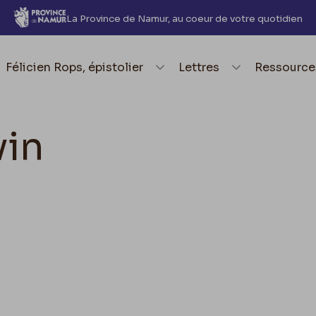
La Province de Namur, au coeur de votre quotidien
element.menu.open_menu
Félicien Rops, épistolier
element.menu.open_me
Lettres
element.
Ressource
vin