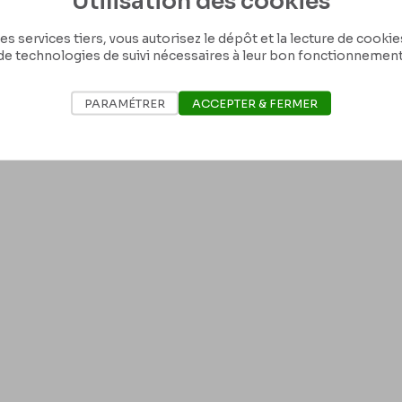
Utilisation des cookies
e – qui va faire des affaires là bas & qui profite de l’occasion, – c’est raide
ons. Au départ on ne peut s’empêcher d’une certaine émotion en quittant t
es services tiers, vous autorisez le dépôt et la lecture de cookies 
de technologies de suivi nécessaires à leur bon fonctionnement
PARAMÉTRER
ACCEPTER & FERMER