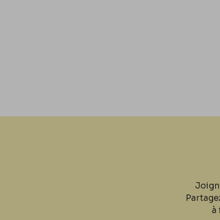
Joign
Partage
à 