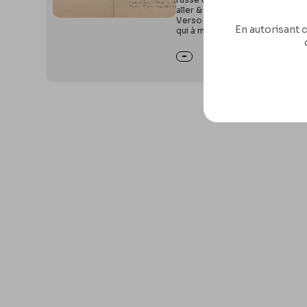
aller & retour pour moi & ma femm
Verso : 3chance que nous courr
En autorisant c
qui à mesure qui