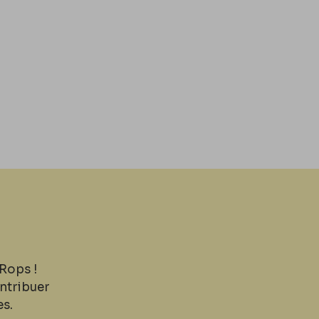
Rops !
ntribuer
es.