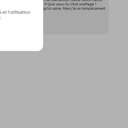
 ! Aussi a-t-il fallu trimer !!! Que veux-tu c’est unePage 1
ous ceux qu’on laisse & qu’on aime. Mais j’ai un tempérament
et l'utilisation
.