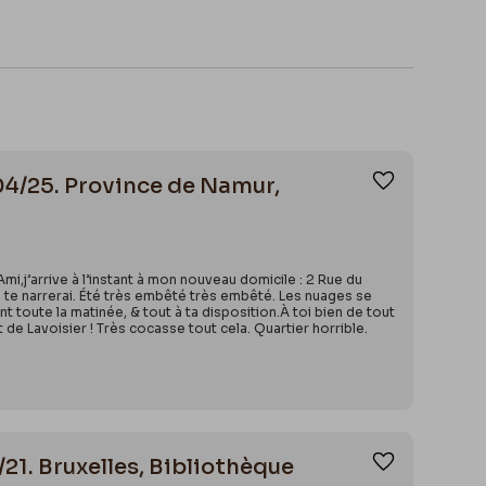
04/25. Province de Namur,
Ajouter aux
,j’arrive à l’instant à mon nouveau domicile : 2 Rue du
 te narrerai. Été très embêté très embêté. Les nuages se
nt toute la matinée, & tout à ta disposition.À toi bien de tout
e Lavoisier ! Très cocasse tout cela. Quartier horrible.
21. Bruxelles, Bibliothèque
Ajouter aux