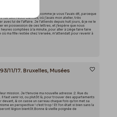
me je devais le faire, & comme je vous l’avais dit, parceque
rue des Petits Carmes, où j’avais mon atelier, très
ec lui de l’affaire. Je l’attends depuis huit jours, & je ne le
trer en possession de ces lettres, et j’espère que nous
 heures comptées à la minute, pour aller à Liège faire faire
 où ma fille restée chez Verwée, m’attendait pour revenir à
93/11/17. Bruxelles, Musées
Ajouter aux
leur mission. Je t’envoie ma nouvelle adresse :2. Rue du
Il faut venir ici, ou plutôt là, pour trouver des appartements
 devant, & on casse un carreau chaque fois qu’on met sa
me en perspective ! c’est trop ! Et l’on était si bien sans la
i seront légion bientôt.Bonne & vieille poignée de