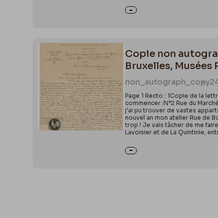
Copie non autograp
Bruxelles, Musées
non_autograph_copy
2
Page 1 Recto : 1Copie de la le
commencer :N°2 Rue du Marché d
j’ai pu trouver de vastes appart
nouvel an mon atelier Rue de Boï
trop ! Je vais tâcher de me fai
Lavoisier et de La Quintinie, ent