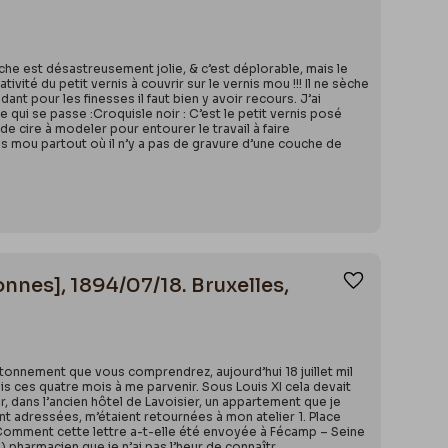
he est désastreusement jolie, & c’est déplorable, mais le
ivité du petit vernis à couvrir sur le vernis mou !!! Il ne sèche
nt pour les finesses il faut bien y avoir recours. J’ai
ce qui se passe :Croquisle noir : C’est le petit vernis posé
de cire à modeler pour entourer le travail à faire
is mou partout où il n’y a pas de gravure d’une couche de
nnes], 1894/07/18. Bruxelles,
Ajouter aux
étonnement que vous comprendrez, aujourd’hui 18 juillet mil
 mis ces quatre mois à me parvenir. Sous Louis XI cela devait
r, dans l’ancien hôtel de Lavoisier, un appartement que je
ient adressées, m’étaient retournées à mon atelier 1. Place
r. Comment cette lettre a-t-elle été envoyée à Fécamp – Seine
 !) pharmacien que je n’ai pas l’heur de connaîtr