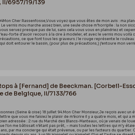
 II/6957/19/139
1894Mon Cher Rassenfosse,Vous voyez que vous êtes de mon avis : ma planc
e. Le vernis mou marche assez bien, une seule chose m’horripile : la non siccat
ous servez presque pas de lui, sans cela vous vous en plaindriez et cependa
l’eau-forte d’avoir recours à la cire à modeler, et avec le vernis mou voilà 
récautions, ce que font tous les graveurs / le rouge représente le rouleau 
qui doit entourer le bassin, (pour plus de précautions,) j’entoure mon vern
 Rops à [Fernand] de Beeckman. [Corbeil-Esso
e de Belgique, II/7133/766
ssonnes (Seine & oise) 18 juillet 94.Mon Cher Monsieur,Je reçois avec un 
lettre que vous me faisiez le plaisir de m’écrire il y a quatre mois, et qui a
t bien adressée : 2 rue du Marché des Blancs-Manteaux, où je venais de loue
 que l’on me bâtissait n’étant pas prêt, – mais toutes les lettres qui m’y éta
ix ans, par ma concierge qui était prévenue, ou par les facteurs du quartie
s pieds depuis six ans, à un Mr Hannelet ou Hamelet (l’un et l’autre se disent