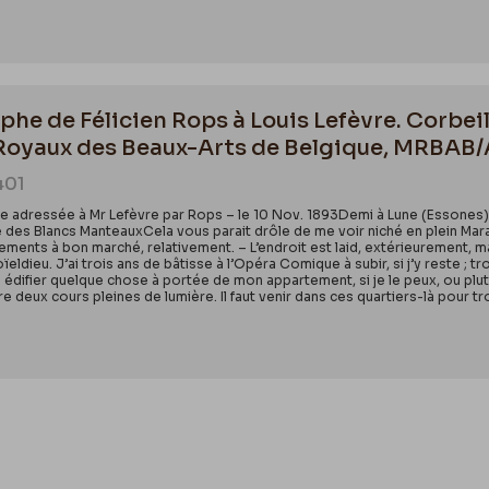
he de Félicien Rops à Louis Lefèvre. Corbeil
 Royaux des Beaux-Arts de Belgique, MRBA
401
ttre adressée à Mr Lefèvre par Rops – le 10 Nov. 1893Demi à Lune (Essones
es Blancs ManteauxCela vous parait drôle de me voir niché en plein Marais
ements à bon marché, relativement. – L’endroit est laid, extérieurement, ma
eldieu. J’ai trois ans de bâtisse à l’Opéra Comique à subir, si j’y reste ; t
re édifier quelque chose à portée de mon appartement, si je le peux, ou plu
re deux cours pleines de lumière. Il faut venir dans ces quartiers-là pour trou