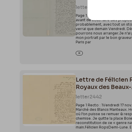
letter
0103
Page 1 Recto : 1Demi-Lune (Ess
avant de vous faire des proposi
probablement, avec tout un stock
verrai que demain Vendredi. Dès 
pourrons nous arranger.Je n’ai p
mon portrait par le bon graveur
Paris par
Lettre de Félicien
Royaux des Beaux
letter
2442
Page 1 Recto : 1Vendredi 17 nov
Marché des Blancs Manteaux. Hôte
où l’on puisse se remuer & res
chemise. Je quitte la place Boie
reconstitution de ce « genre na
main.Félicien RopsDemi-Lune. E