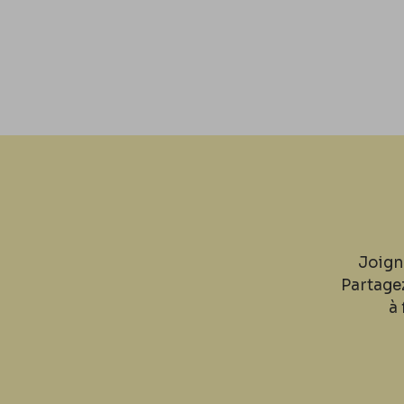
Joign
Partage
à 