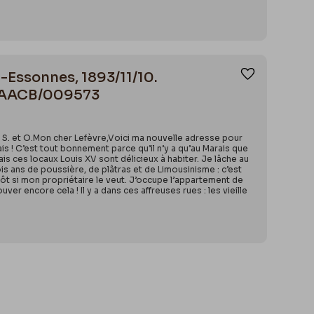
-Essonnes, 1893/11/10.
Ajouter aux
B/AACB/009573
) S. et O.Mon cher Lefèvre,Voici ma nouvelle adresse pour
 ! C’est tout bonnement parce qu’il n’y a qu’au Marais que
is ces locaux Louis XV sont délicieux à habiter. Je lâche au
rois ans de poussière, de plâtras et de Limousinisme : c’est
tôt si mon propriétaire le veut. J’occupe l’appartement de
ver encore cela ! Il y a dans ces affreuses rues : les vieille