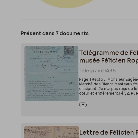
Présent dans 7 documents
Télégramme de Féli
musée Félicien Ro
telegram
0436
Page 1 Recto : 1Monsieur Eugène
Marché des Blancs Manteaux fond
dissipent. Je n’ai pas reçu de l
cœur et entièrement.Fély2. Rue 
Lettre de Félicien