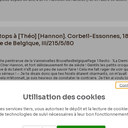
Rops à [Théo] [Hannon]. Corbeil-Essonnes, 18
 de Belgique, III/215/5/80
 peintrerue de la VanneIxelles BruxellesBelgiquePage 1 Recto : 1La Demi-
Cher Hannon, et fort délicieusement fin de siècle ! Gentils les petits cr
ve & du talent n’aît pas un peu de savoir faire ! Cela me fait rager de voir q
érieux ! – Je te disais donc que tes Noëls étaient charmants, on m’avait dit
ela m’étonnait, je suis heureux de constater le contraire. Je t’en ai voulu l
i avait mis, en tête de ton volume, le Pendu que je lui avais « donné » pour l
Cont
Utilisation des cookies
es services tiers, vous autorisez le dépôt et la lecture de cookies 
de technologies de suivi nécessaires à leur bon fonctionnement
n Rops à [Edmond] Deman. Corbeil-Essonnes, 
s, LEpr/130