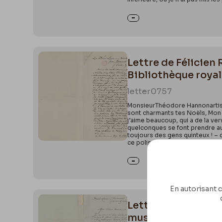
Lettre de Félicien 
Bibliothèque royale
letter
0757
MonsieurThéodore Hannonartiste
sont charmants tes Noëls, Mon 
j’aime beaucoup, qui a de la ver
quelconques se font prendre au s
toujours des gens quinteux ! – c
ce polisson de Tristemacaire, qu
En autorisant c
Lettre de Félicie
musée Félicien Rop