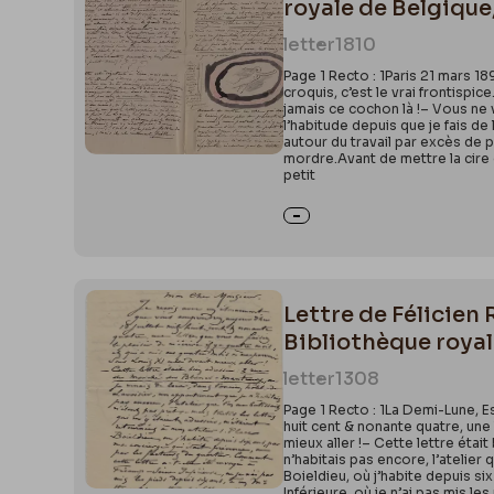
royale de Belgique,
letter
1810
Page 1 Recto : 1Paris 21 mars 
croquis, c’est le vrai frontispic
jamais ce cochon là !– Vous ne v
l’habitude depuis que je fais de 
autour du travail par excès de p
mordre.Avant de mettre la cire 
petit
Lettre de Félicien
Bibliothèque royal
letter
1308
Page 1 Recto : 1La Demi-Lune, E
huit cent & nonante quatre, une 
mieux aller !– Cette lettre étai
n’habitais pas encore, l’atelier
Boieldieu, où j’habite depuis s
Inférieure, où je n’ai pas mis le