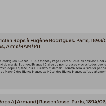
cien Rops à Eugène Rodrigues. Paris, 1893/
ps, Amis/RAM/141
 Rodrigues Avocat 16. Rue Moncey.Page 1 Verso : 26 h. du soirMon Cher Ami
 du marais. Étrange, Étrange ! J’ai eu de nombreuses viscissitudes que je
ettres depuis quinze jours. Aurai tout. demain. Demain serai à l’atelier penda
du Marché des Blancs Manteaux. Hôtel des Blancs Manteaux l’appartement d
 Rops à [Armand] Rassenfosse. Paris, 1894/03/