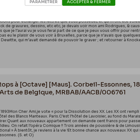
PARAMÉTRER
ACCEPTER & FERMER
onnes)(Seine & Oise)Mon Cher Monsieur Deman,Je ne vous ai pas écrit, com
tions pour échanger les lettres que vous possédez et qui m’ont été volées 
 de gravures, dessins, etc etc, je devais voir mon ami Rodrigues, & causer av
que je l’aurai vu je vous ferai part de ce que je peux vous offrir pour ren
as eu le plaisir de vous voir à Bruxelles, parce que je n’avais que quelques
 Dewitte, qui m’avait demandé de pouvoir le graver ; et retourner à Knocke
 Rops à [Octave] [Maus]. Corbeil-Essonnes, 18
-Arts de Belgique, MRBAB/AACB/006761
.1893Mon Cher Ami,je vote « pour la Dissolution des XX. Les XX ont rempli 
l des Blancs Manteaux. Paris.C’est l’hôtel de Lavoisier, au fond du Marais. 
pirer.Quant aux nouveaux appartement on demande cent francs pour passer
ldieu. On refait l’opéra Comique !! Trois années de poussière & de Limousinis
tional » À bientôt, je reviens à la vie !Et bonne chance aux nouveaux XX qu
ssonnes. (S. et O)