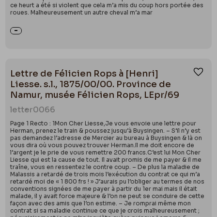
ce heurt a été si violent que cela m’a mis du coup hors portée des
roues. Malheureusement un autre cheval m’a mar
Lettre de Félicien Rops à [Henri]
Ajou
Liesse. s.l., 1875/00/00. Province de
Namur, musée Félicien Rops, LEpr/69
letter
0066
Page 1 Recto : 1Mon Cher Liesse,Je vous envoie une lettre pour
Herman, prenez le train & poussez jusqu’à Buysingen. – S’il n’y est
pas demandez l’adresse de Mercier au bureau à Buysingen & là on
vous dira où vous pouvez trouver Herman.Il me doit encore de
l’argent je le prie de vous remettre 200 francs.C’est lui Mon Cher
Liesse qui est la cause de tout. Il avait promis de me payer & il me
traîne, vous en ressentez le contre coup. – De plus la maladie de
Malassis a retardé de trois mois l’exécution du contrat ce qui m’a
retardé moi de « 1 800 frs ! » J’aurais pu l’obliger au termes de nos
conventions signées de me payer à partir du 1er mai mais il était
malade, il y avait force majeure & l’on ne peut se conduire de cette
façon avec des amis que l’on estime. – Je romprai même mon
contrat si sa maladie continue ce que je crois malheureusement ;