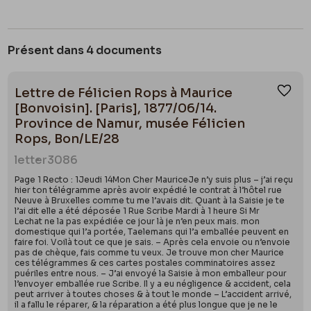
Présent dans 4 documents
Lettre de Félicien Rops à Maurice
Ajou
[Bonvoisin]. [Paris], 1877/06/14.
Province de Namur, musée Félicien
Rops, Bon/LE/28
letter
3086
Page 1 Recto : 1Jeudi 14Mon Cher MauriceJe n’y suis plus – j’ai reçu
hier ton télégramme après avoir expédié le contrat à l’hôtel rue
Neuve à Bruxelles comme tu me l’avais dit. Quant à la Saisie je te
l’ai dit elle a été déposée 1 Rue Scribe Mardi à 1 heure Si Mr
Lechat ne la pas expédiée ce jour là je n’en peux mais. mon
domestique qui l’a portée, Taelemans qui l’a emballée peuvent en
faire foi. Voilà tout ce que je sais. – Après cela envoie ou n’envoie
pas de chèque, fais comme tu veux. Je trouve mon cher Maurice
ces télégrammes & ces cartes postales comminatoires assez
puériles entre nous. – J’ai envoyé la Saisie à mon emballeur pour
l’envoyer emballée rue Scribe. Il y a eu négligence & accident, cela
peut arriver à toutes choses & à tout le monde – L’accident arrivé,
il a fallu le réparer, & la réparation a été plus longue que je ne le