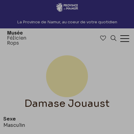
Accèder directement au contenu
La Province de Namur, au coeur de votre quotidien
Accéder à me
Recherch
Ouv
Damase Jouaust
Sexe
Masculin