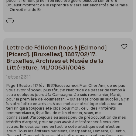
pécuniairement je ne m’en inquiète guère puisque Lemerre &
Jouaust m’offrent de le reprendre & seraient enchantés de le faire.
– On voit mal de Br
Lettre de Félicien Rops à [Edmond]
Ajou
[Picard]. [Bruxelles], 1887/02/17.
Bruxelles, Archives et Musée de la
Littérature, ML/00631/0048
letter
2311
Page 1 Recto : 117 fév. 1887Excusez moi, Mon Cher Ami, de ne pas
vous avoir répondu plus tôt ; j’ai l’habitude de passer de temps à
autre quelques jours à la Campagne. Je suis revenu hier, Mardi,
pour la première de Roumestan, – qui sera je crois un succès ; & j’ai
lu votre lettre en arrivant.Vous mettez notre léger débat sur un
terrain qui a toujours été clos pour moi : celui des « intérêts
commerciaux », & j’ai lieu de m’en étonner, vous, me
connaissant.J’ai toujours eu assez peu de préoccupation de mes
intérêts d’argent, pour ne pas avoir à m’intéresser à ceux des
autres. En ceci, comme en tout le coté artistique seul m’est en
souci. Tous les éditeurs parisiens, Charpentier, Lemerre, Quentin,
Jouaust, Conquet, Marpon, Hachette, vous diront que j’eusse pu