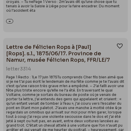
croyais. – Tu nePage 1 Verso : 2m’avais dit qu’une chose que tu
tenais à avoir la Saisie à Liége pour la faire encadrer. Du moment
où l’accident éta
Lettre de Félicien Rops à [Paul]
Ajou
[Rops]. s.l., 1875/06/17. Province de
Namur, musée Félicien Rops, FFR/LE/7
letter
3314
Page 1 Recto : 1Le 17 juin 1875Tu comprends Cher fils bien aimé que
si je ne t’ai pas écrit le lendemain de ma fête comme je te l’avais dit
c’est qu’une raison très grave m’en a empêché. – J’ai failli avoir une
fête plus triste encore qu’elle ne l’a été. En traversant le quai
Voltaire, comme je sortais du bureau de poste où je venais de
porter ta lettre, j’ai entendu des gens qui appelaient et criaient : «
qu’un enfant venait de tomber à l’eau », j’ai couru vers l’escalier du
pont en ôtant mon paletot. J’avais une manche à moitié otée & je
regardais un omnibus qui arrivait sur moi pour m’en garer, lorsque
tout à coup j’ai reçu une violente secousse dans le dos et j’ai été
jeté à sept ou huit pas, en avant, entre deux voitures lancées au
grand trot. C’était un cheval attelé à une voiture que l’on n’avait pu
arrêter et qui venait de me heurter du poitrail, – heureusement, car