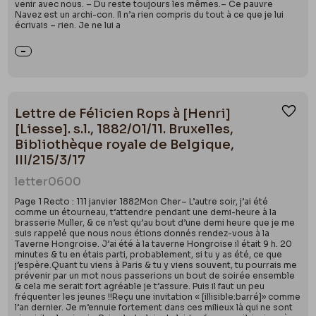
venir avec nous. – Du reste toujours les mêmes.– Ce pauvre
Navez est un archi-con. Il n’a rien compris du tout à ce que je lui
écrivais – rien. Je ne lui a
Lettre de Félicien Rops à [Henri]
Ajou
[Liesse]. s.l., 1882/01/11. Bruxelles,
Bibliothèque royale de Belgique,
III/215/3/17
letter
0600
Page 1 Recto : 111 janvier 1882Mon Cher– L’autre soir, j’ai été
comme un étourneau, t’attendre pendant une demi-heure à la
brasserie Muller, & ce n’est qu’au bout d’une demi heure que je me
suis rappelé que nous nous étions donnés rendez-vous à la
Taverne Hongroise. J’ai été à la taverne Hongroise il était 9 h. 20
minutes & tu en étais parti, probablement, si tu y as été, ce que
j’espère.Quant tu viens à Paris & tu y viens souvent, tu pourrais me
prévenir par un mot nous passerions un bout de soirée ensemble
& cela me serait fort agréable je t’assure. Puis il faut un peu
fréquenter les jeunes !!Reçu une invitation « [illisible:barré]» comme
l’an dernier. Je m’ennuie fortement dans ces milieux là qui ne sont