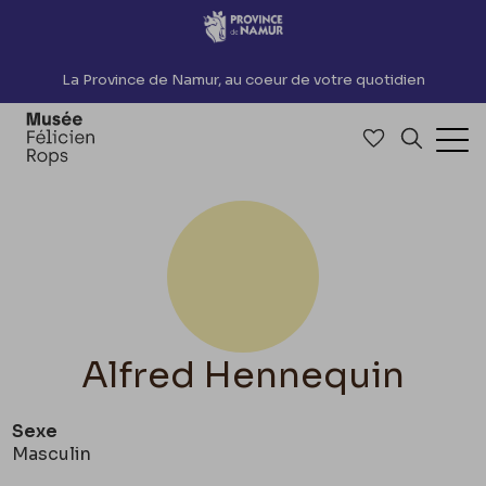
Accèder directement au contenu
La Province de Namur, au coeur de votre quotidien
Accéder à me
Recherch
Ouv
Alfred Hennequin
Sexe
Masculin