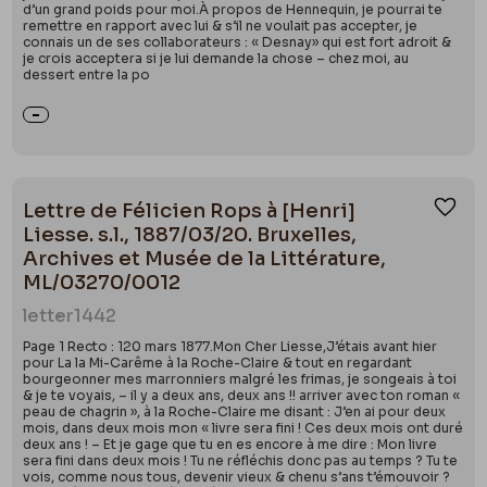
d’un grand poids pour moi.À propos de Hennequin, je pourrai te
remettre en rapport avec lui & s’il ne voulait pas accepter, je
connais un de ses collaborateurs : « Desnay» qui est fort adroit &
je crois acceptera si je lui demande la chose – chez moi, au
dessert entre la po
Lettre de Félicien Rops à [Henri]
Ajou
Liesse. s.l., 1887/03/20. Bruxelles,
Archives et Musée de la Littérature,
ML/03270/0012
letter
1442
Page 1 Recto : 120 mars 1877.Mon Cher Liesse,J’étais avant hier
pour La la Mi-Carême à la Roche-Claire & tout en regardant
bourgeonner mes marronniers malgré les frimas, je songeais à toi
& je te voyais, – il y a deux ans, deux ans !! arriver avec ton roman «
peau de chagrin », à la Roche-Claire me disant : J’en ai pour deux
mois, dans deux mois mon « livre sera fini ! Ces deux mois ont duré
deux ans ! – Et je gage que tu en es encore à me dire : Mon livre
sera fini dans deux mois ! Tu ne réfléchis donc pas au temps ? Tu te
vois, comme nous tous, devenir vieux & chenu s’ans t’émouvoir ?