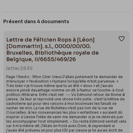
Présent dans 4 documents
Lettre de Félicien Rops à [Léon]
Ajou
[Dommartin]. s.l., 0000/00/00.
Bruxelles, Bibliothèque royale de
Belgique, II/6655/469/26
letter
2839
Page 1 Recto : 1Mon Cher VieuxJ’allais justement te demander de
m’envoyer « l’exécution » Hymans lorsqu’elle m’est parvenue. «
Très bien » je trouve même que tu as été « doux » et j’aurais
encore pincé davantage comme on dit à Namur ce touche-à-tout
politico-littéraire. Enfin c’est net. –– Vu Edmond retour de Rome &
Liesse. Je leur ai reproché une chose très juste : c’est la bêtise de
cachoterie qui pour des raisons à moi inconnues les faisait se
cacher de moi. La rue de Richelieu n’est pas loin de la rue de
Courcelles, & les convenances les plus « enfantines » auraient dû
inspirer à Liesse l’idée de venir me demander si je ne désirais pas
les accompagner tout simplement. – Du reste Edmond sentait cela
car il m’a même dit.J’étais en froid avec Dom, & cependant si
j’avais été prévenu un jour plus tôt par Liesse je lui aurais écrit de