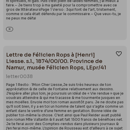
ni spirituels, ni gais. Puis c’est plein de laides femmes, j’ai mieux à
faire.– Je tiens trop à ma gaieté pour la compromettre avec ce
gros de littérateursPage 1 Verso : 3qui font de l’art, tristement,
comme si cela était défendu par le commissaire.– Que veux-tu, je
ne peux me défai
Lettre de Félicien Rops à [Henri]
Ajou
Liesse. s.l., 1874/00/00. Province de
Namur, musée Félicien Rops, LEpr/41
letter
0038
Page 1 Recto : 1Mon Cher Liesse,Je suis très heureux de ton
appréciation & de celle de Fontaine relativement aux dessins.
J’espère aller plus loin, je poursuis un idéal de « Vie rendue » que je
voudrais atteindre & qui me tracasse & me tourmente jusques en
mes moëlles. Envoie moi ton roman aussitôt paru. Je ne doute pas
qu’il soit bien, il y a en toi un homme de talent qui s’agite comme un
enfant dans le ventre d’une femme en gestation. Bonne idée de
publier toi-même la chose. C’est ainsi que Paul Reider avait publié
son roman Mlle Vallantin & il avait fait 1500 francs de bénéfices net.
Je te ferai avoir des Comptes-rendus dans plusieurs journaux &
j’en ferai moi-même. L’opinion de Rousseau est d’ailleurs à ce sujet