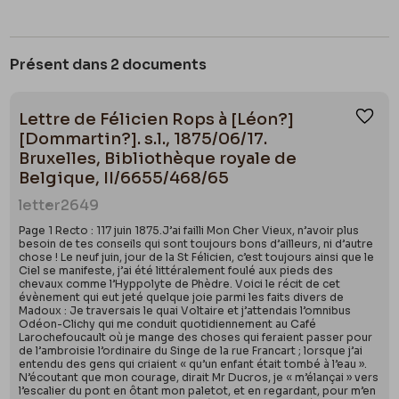
Présent dans 2 documents
Lettre de Félicien Rops à [Léon?]
Ajou
[Dommartin?]. s.l., 1875/06/17.
Bruxelles, Bibliothèque royale de
Belgique, II/6655/468/65
letter
2649
Page 1 Recto : 117 juin 1875.J’ai failli Mon Cher Vieux, n’avoir plus
besoin de tes conseils qui sont toujours bons d’ailleurs, ni d’autre
chose ! Le neuf juin, jour de la St Félicien, c’est toujours ainsi que le
Ciel se manifeste, j’ai été littéralement foulé aux pieds des
chevaux comme l’Hyppolyte de Phèdre. Voici le récit de cet
évènement qui eut jeté quelque joie parmi les faits divers de
Madoux : Je traversais le quai Voltaire et j’attendais l’omnibus
Odéon-Clichy qui me conduit quotidiennement au Café
Larochefoucault où je mange des choses qui feraient passer pour
de l’ambroisie l’ordinaire du Singe de la rue Francart ; lorsque j’ai
entendu des gens qui criaient « qu’un enfant était tombé à l’eau ».
N’écoutant que mon courage, dirait Mr Ducros, je « m’élançai » vers
l’escalier du pont en ôtant mon paletot, et en regardant, pour m’en