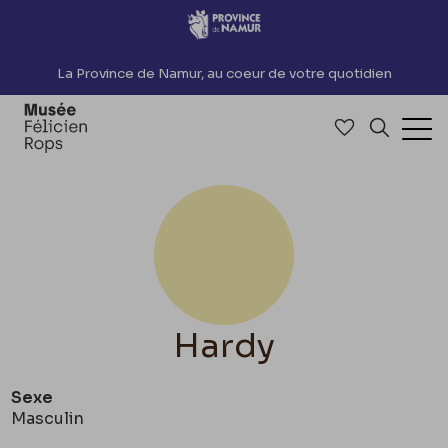
Accèder directement au contenu
La Province de Namur, au coeur de votre quotidien
Accéder à me
Recherch
Ouv
Hardy
Sexe
Masculin