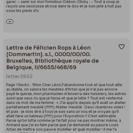
garer, – venir sur moi l’omnibus Odéon-Clichy ; – Tout à coup je
reçois une secousse atroce dans le dos et je suis jeté à huit pas
sous les pieds d’u
Lettre de Félicien Rops à Léon
Ajou
[Dommartin]. s.l., 0000/00/00.
Bruxelles, Bibliothèque royale de
Belgique, II/6655/468/69
letter
2652
Page 1 Recto : 1Mon Cher LéonJ’abandonne tout et que tout aille
au diable, on saisira les meubles d’Artan que je n’ai pas encore
payé le quinze, mon pharmacien m’enverra des huissiers, les autres
aussi que veux-tu que je fasse et que je lutte ? Tout est renfermé
dans ce mot de ma femme : « J’ai appris depuis qu’il avait un atelier
parfaitement meublé (!!!!!!!!) Atelier meublé : Deux chambres vides !
et puis : je dois dire à tous je suis sans un sou.et je croyais qu’il
allait faire un tableau (!!!!!!!) pour l’Exposition !! C’est admirable.
Parce qu’on lutte comme je l’ai fait pour ne pas montrer même, à
Armand que j’ai eu faim parce que j’ai demandé au pauvre Louis
Artan de mettre son pauvre mobilier et quel mobilier ! il me l’a