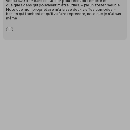
vendu 400 frs !! dans cet atelier pour recevoir Lemerre et
quelques gens qui pouvaient m’être utiles. – j’ai un atelier meublé
Note que mon propriétaire m’a laissé deux vieilles comodes –
bahuts qui tombent et qu’il va faire reprendre, note que je n’ai pas
même