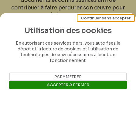
documents et connaissances afin de
contribuer à faire perdurer son œuvre pour
les générations futures.
Continuer sans accepter
Utilisation des cookies
Je contribue
En autorisant ces services tiers, vous autorisez le
dépôt et la lecture de cookies et l'utilisation de
technologies de suivi nécessaires à leur bon
fonctionnement.
PARAMÉTRER
ACCEPTER & FERMER
Ouvrir la barre de gestion des 