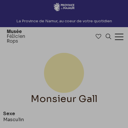
Accèder directement au contenu
La Province de Namur, au coeur de votre quotidien
Accéder à me
Recherch
Ouv
Monsieur Gall
Sexe
Masculin