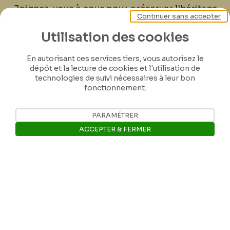
Joignez-vous à nous pour préserver l'héritage
Continuer sans accepter
de Félicien Rops ! Partagez vos lettres,
documents et connaissances afin de
Utilisation des cookies
contribuer à faire perdurer son œuvre pour
En autorisant ces services tiers, vous autorisez le
les générations futures.
dépôt et la lecture de cookies et l'utilisation de
technologies de suivi nécessaires à leur bon
fonctionnement.
Je contribue
PARAMÉTRER
ACCEPTER & FERMER
Ouvrir la barre de gestion des 