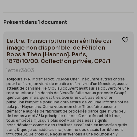
Présent dans 1 document
Lettre. Transcription non vérifiée car
Ajou
image non disponible. de Félicien
Rops à Théo [Hannon]. Paris,
1878/10/00. Collection privée, CPJ/1
letter
3403
Toujours 17 R. Mosnieroct. 78.Mon Cher ThéoEntre autres chose
pour ton livre, on vient de me dire qu’un livre d’un Monsieur, assez
atteint de canisme : le Clou au couvent avait sur sa couverture une
reproduction d’un dessin de Neuville faite par un procédé Goupil
quelconque, mais qui est très bon & ne doit pas être cher
puisqu’on l’emploie pour une couverture de volume.Informe toi de
cela par Huysmans. Je ne veux mon cher Théo, faire aucune
démarche auprès de fabricant de procédés parce que 1° J’ai peu
de temps à moi 2° la principale raison : C’est q ils ont été tous,
tous embêtés « jusqu’à plus soif » par des essais qu’ils
considéraient comme des résultats excellents en imbéciles qu’ils
sont, & que je considérais moi, comme des essais terriblement
infructueux. Je crois que nous arriverons à une solution en y