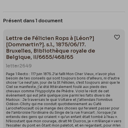
Présent dans 1 document
Lettre de Félicien Rops à [Léon?]
Ajou
[Dommartin?]. s.l., 1875/06/17.
Bruxelles, Bibliothèque royale de
Belgique, II/6655/468/65
letter
2649
Page 1 Recto : 117 juin 1875.J’ai failli Mon Cher Vieux, n’avoir plus
besoin de tes conseils qui sont toujours bons d’ailleurs, ni d’autre
chose ! Le neuf juin, jour de la St Félicien, c’est toujours ainsi que le
Ciel se manifeste, j’ai été littéralement foulé aux pieds des
chevaux comme l’Hyppolyte de Phèdre. Voici le récit de cet
évènement qui eut jeté quelque joie parmi les faits divers de
Madoux : Je traversais le quai Voltaire et j’attendais l’omnibus
Odéon-Clichy qui me conduit quotidiennement au Café
Larochefoucault où je mange des choses qui feraient passer pour
de l’ambroisie l’ordinaire du Singe de la rue Francart ; lorsque j’ai
entendu des gens qui criaient « qu’un enfant était tombé à l’eau ».
N’écoutant que mon courage, dirait Mr Ducros, je « m’élançai » vers
l’escalier du pont en ôtant mon paletot, et en regardant, pour m’en