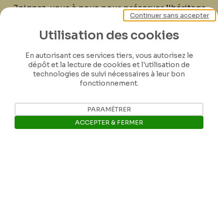
Joignez-vous à nous pour préserver l'héritage
Continuer sans accepter
de Félicien Rops ! Partagez vos lettres,
documents et connaissances afin de
Utilisation des cookies
contribuer à faire perdurer son œuvre pour
En autorisant ces services tiers, vous autorisez le
les générations futures.
dépôt et la lecture de cookies et l'utilisation de
technologies de suivi nécessaires à leur bon
fonctionnement.
Je contribue
PARAMÉTRER
ACCEPTER & FERMER
Ouvrir la barre de gestion des 