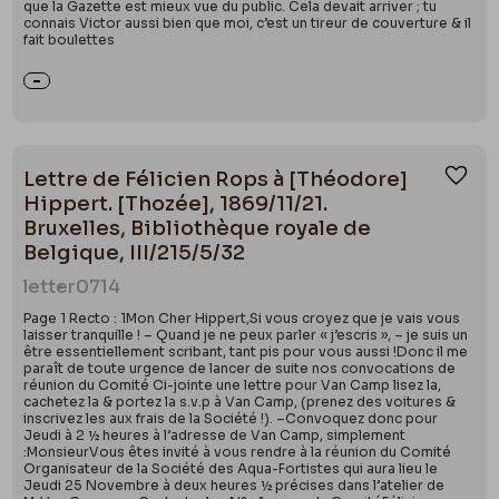
que la Gazette est mieux vue du public. Cela devait arriver ; tu
connais Victor aussi bien que moi, c’est un tireur de couverture & il
fait boulettes
Lettre de Félicien Rops à [Théodore]
Ajou
Hippert. [Thozée], 1869/11/21.
Bruxelles, Bibliothèque royale de
Belgique, III/215/5/32
letter
0714
Page 1 Recto : 1Mon Cher Hippert,Si vous croyez que je vais vous
laisser tranquille ! – Quand je ne peux parler « j’escris », – je suis un
être essentiellement scribant, tant pis pour vous aussi !Donc il me
paraît de toute urgence de lancer de suite nos convocations de
réunion du Comité Ci-jointe une lettre pour Van Camp lisez la,
cachetez la & portez la s.v.p à Van Camp, (prenez des voitures &
inscrivez les aux frais de la Société !). –Convoquez donc pour
Jeudi à 2 ½ heures à l’adresse de Van Camp, simplement
:MonsieurVous êtes invité à vous rendre à la réunion du Comité
Organisateur de la Société des Aqua-Fortistes qui aura lieu le
Jeudi 25 Novembre à deux heures ½ précises dans l’atelier de