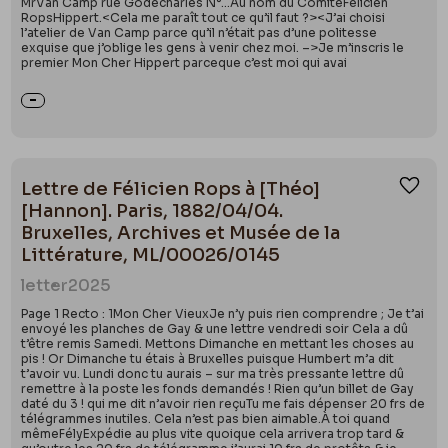
MrVan Camp rue Godecharles N°…Au nom du ComitéFélicien
RopsHippert.<Cela me paraît tout ce qu’il faut ?><J’ai choisi
l’atelier de Van Camp parce qu’il n’était pas d’une politesse
exquise que j’oblige les gens à venir chez moi. –>Je m’inscris le
premier Mon Cher Hippert parceque c’est moi qui avai
Lettre de Félicien Rops à [Théo]
Ajou
[Hannon]. Paris, 1882/04/04.
Bruxelles, Archives et Musée de la
Littérature, ML/00026/0145
letter
2025
Page 1 Recto : 1Mon Cher VieuxJe n’y puis rien comprendre ; Je t’ai
envoyé les planches de Gay & une lettre vendredi soir Cela a dû
t’être remis Samedi. Mettons Dimanche en mettant les choses au
pis ! Or Dimanche tu étais à Bruxelles puisque Humbert m’a dit
t’avoir vu. Lundi donc tu aurais – sur ma très pressante lettre dû
remettre à la poste les fonds demandés ! Rien qu’un billet de Gay
daté du 3 ! qui me dit n’avoir rien reçuTu me fais dépenser 20 frs de
télégrammes inutiles. Cela n’est pas bien aimable.À toi quand
mêmeFélyExpédie au plus vite quoique cela arrivera trop tard &