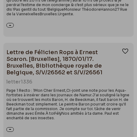
qu’outre les 20 frs de télégramme j’aurai 10 frs de protêts & je
perdrai l’estime de mon concierge & c’est plus sérieux que je ne le
dis !Pas gentil du tout !BelgiqueMonsieur ThéodoreHannon27 Rue
de la VanneIxellesBruxelles.Urgente.
Lettre de Félicien Rops à Ernest
Ajou
Scaron. [Bruxelles], 1870/01/17.
Bruxelles, Bibliothèque royale de
Belgique, S/V/26562 et S/V/26561
letter
1336
Page 1 Recto : 1Mon Cher Ernest,Ci-joint une note pour les Aqua-
fortistes à insérer dans les journaux de Namur.J'ai souligné la ligne
où se trouvent les mots Baron, H. de Beeckman, il faut baron H. de
Beeckman tout simplement. Le peintre Baron pourrait croire qu'il
fait partie de la commission. Je compte sur toi. tâche de venir
dimanche avec Émile.À toiFélÿNos amitiés à ta dame. Paul est
enchanté de ses insectes.