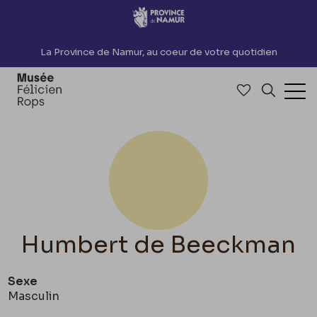
Accèder directement au contenu
La Province de Namur, au coeur de votre quotidien
Accéder à me
Recherch
Ouv
Humbert de Beeckman
Sexe
Masculin