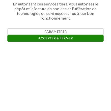
En autorisant ces services tiers, vous autorisez le
dépôt et la lecture de cookies et l'utilisation de
technologies de suivi nécessaires à leur bon
fonctionnement.
PARAMÉTRER
ACCEPTER & FERMER
Ouvrir la barre de gestion des 
Nos coordonnées
Tél: +32 81 77 67 55
E-mail: info@museerops.be