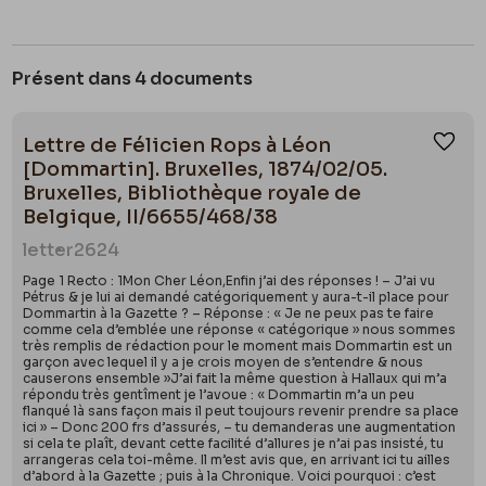
Présent dans 4 documents
Lettre de Félicien Rops à Léon
Ajou
[Dommartin]. Bruxelles, 1874/02/05.
Bruxelles, Bibliothèque royale de
Belgique, II/6655/468/38
letter
2624
Page 1 Recto : 1Mon Cher Léon,Enfin j’ai des réponses ! – J’ai vu
Pétrus & je lui ai demandé catégoriquement y aura-t-il place pour
Dommartin à la Gazette ? – Réponse : « Je ne peux pas te faire
comme cela d’emblée une réponse « catégorique » nous sommes
très remplis de rédaction pour le moment mais Dommartin est un
garçon avec lequel il y a je crois moyen de s’entendre & nous
causerons ensemble »J’ai fait la même question à Hallaux qui m’a
répondu très gentîment je l’avoue : « Dommartin m’a un peu
flanqué là sans façon mais il peut toujours revenir prendre sa place
ici » – Donc 200 frs d’assurés, – tu demanderas une augmentation
si cela te plaît, devant cette facilité d’allures je n’ai pas insisté, tu
arrangeras cela toi-même. Il m’est avis que, en arrivant ici tu ailles
d’abord à la Gazette ; puis à la Chronique. Voici pourquoi : c’est