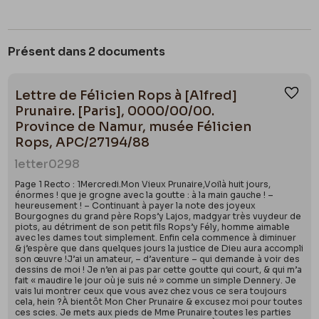
Présent dans 2 documents
Lettre de Félicien Rops à [Alfred]
Ajou
Prunaire. [Paris], 0000/00/00.
Province de Namur, musée Félicien
Rops, APC/27194/88
letter
0298
Page 1 Recto : 1Mercredi.Mon Vieux Prunaire,Voilà huit jours,
énormes ! que je grogne avec la goutte : à la main gauche ! –
heureusement ! – Continuant à payer la note des joyeux
Bourgognes du grand père Rops’y Lajos, madgyar très vuydeur de
piots, au détriment de son petit fils Rops’y Fély, homme aimable
avec les dames tout simplement. Enfin cela commence à diminuer
& j’espère que dans quelques jours la justice de Dieu aura accompli
son œuvre !J’ai un amateur, – d’aventure – qui demande à voir des
dessins de moi ! Je n’en ai pas par cette goutte qui court, & qui m’a
fait « maudire le jour où je suis né » comme un simple Dennery. Je
vais lui montrer ceux que vous avez chez vous ce sera toujours
cela, hein ?À bientôt Mon Cher Prunaire & excusez moi pour toutes
ces scies. Je mets aux pieds de Mme Prunaire toutes les parties