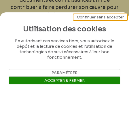
documents et connaissances afin de
contribuer à faire perdurer son œuvre pour
les générations futures.
Continuer sans accepter
Utilisation des cookies
Je contribue
En autorisant ces services tiers, vous autorisez le
dépôt et la lecture de cookies et l'utilisation de
technologies de suivi nécessaires à leur bon
fonctionnement.
PARAMÉTRER
ACCEPTER & FERMER
Ouvrir la barre de gestion des 