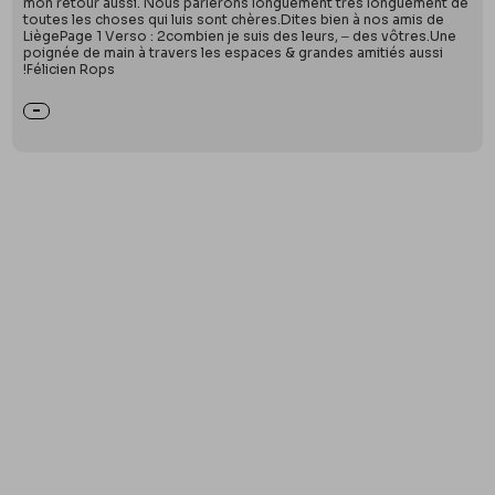
mon retour aussi. Nous parlerons longuement très longuement de
toutes les choses qui luis sont chères.Dites bien à nos amis de
LiègePage 1 Verso : 2combien je suis des leurs, ‒ des vôtres.Une
poignée de main à travers les espaces & grandes amitiés aussi
!Félicien Rops