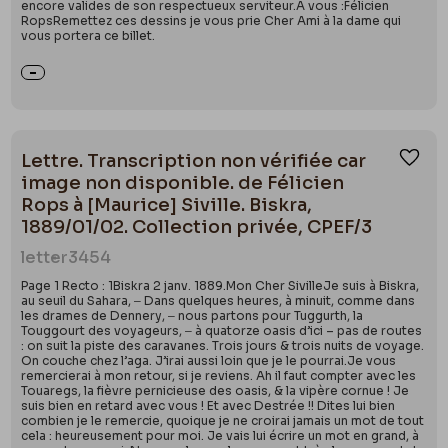
encore valides de son respectueux serviteur.À vous :Félicien
RopsRemettez ces dessins je vous prie Cher Ami à la dame qui
vous portera ce billet.
Lettre. Transcription non vérifiée car
Ajou
image non disponible. de Félicien
Rops à [Maurice] Siville. Biskra,
1889/01/02. Collection privée, CPEF/3
letter
3454
Page 1 Recto : 1Biskra 2 janv. 1889.Mon Cher SivilleJe suis à Biskra,
au seuil du Sahara, ‒ Dans quelques heures, à minuit, comme dans
les drames de Dennery, ‒ nous partons pour Tuggurth, la
Touggourt des voyageurs, ‒ à quatorze oasis d’ici – pas de routes
: on suit la piste des caravanes. Trois jours & trois nuits de voyage.
On couche chez l’aga. J’irai aussi loin que je le pourrai.Je vous
remercierai à mon retour, si je reviens. Ah il faut compter avec les
Touaregs, la fièvre pernicieuse des oasis, & la vipère cornue ! Je
suis bien en retard avec vous ! Et avec Destrée !! Dites lui bien
combien je le remercie, quoique je ne croirai jamais un mot de tout
cela : heureusement pour moi. Je vais lui écrire un mot en grand, à