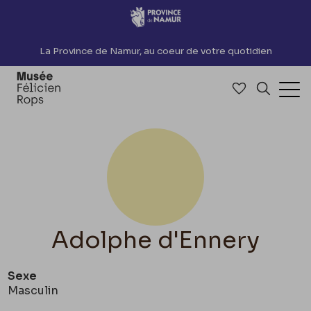
Accèder directement au contenu
La Province de Namur, au coeur de votre quotidien
Accéder à me
Recherch
Ouv
Adolphe d'Ennery
Sexe
Masculin