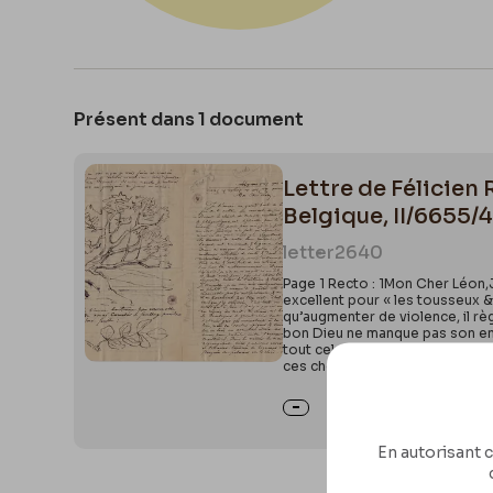
Présent dans 1 document
Lettre de Félicien 
Belgique, II/6655/
letter
2640
Page 1 Recto : 1Mon Cher Léon,J
excellent pour « les tousseux &
qu’augmenter de violence, il règ
bon Dieu ne manque pas son entr
tout cela & satisfait de mes ento
ces choses là pour en comprend
En autorisant c