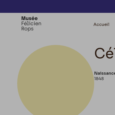
Accèder directement au contenu
Accueil
Cé
Naissanc
1848