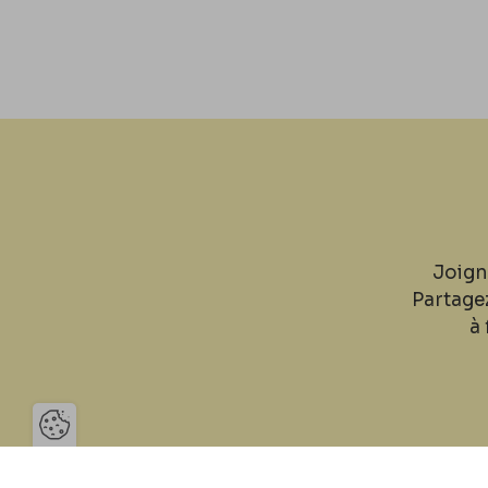
Joign
Partage
à 
Ouvrir la barre de gestion des 