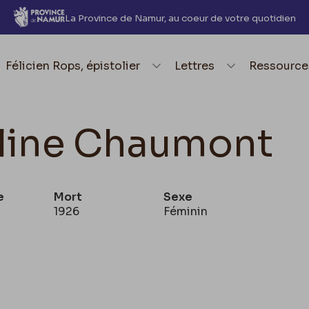
La Province de Namur, au coeur de votre quotidien
element.menu.open_menu
Félicien Rops, épistolier
element.menu.open_me
Lettres
element.
Ressource
line Chaumont
e
Mort
Sexe
1926
Féminin