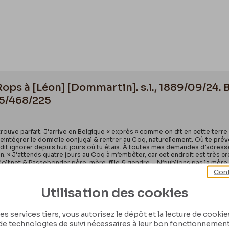
Rops à [Léon] [Dommartin]. s.l., 1889/09/24. 
55/468/225
trouve parfait. J’arrive en Belgique « exprès » comme on dit en cette te
reintégrer le domicile conjugal & rentrer au Coq, naturellement. Où te pr
 dit ignorer depuis huit jours où tu étais. À toutes mes demandes d’adress
main. » J’attends quatre jours au Coq à m’embêter, car cet endroit est très 
 Collinet & Passebonder père, mère, fille & gendre.– N’oublions pas la mère
s couchants de soleil. Heureusement que ton jolis petit gas, & la petite à 
Cont
Utilisation des cookies
es services tiers, vous autorisez le dépôt et la lecture de cookies 
de technologies de suivi nécessaires à leur bon fonctionnement