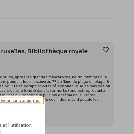
Bruxelles, Bibliothèque royale
Ajouter aux
rre obtuse, après les grandes manœuvres, ne doutant pas que
évenir pendant les manœuvres ?? Je flâne de plage en plage, &
es pour te télégraphier ou te téléphoner : « Je ne sais pas où
crevant dans le fond & dans la forme. Le fond est représenté
 Collinet qui possède le plus bel eczéma de la Flandre
Cassiers me consolaient de ces hideurs. Laid peuple les
inuer sans accepter
et l'utilisation
.