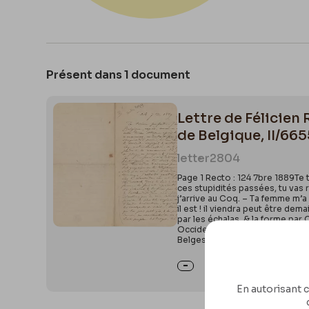
Présent dans 1 document
Lettre de Félicien 
de Belgique, II/66
letter
2804
Page 1 Recto : 124 7bre 1889Te 
ces stupidités passées, tu vas 
j’arrive au Coq. – Ta femme m’a
il est ! il viendra peut être de
par les échalas, & la forme par
Occidentale, ce qui remplace le
Belges. Trè
En autorisant c