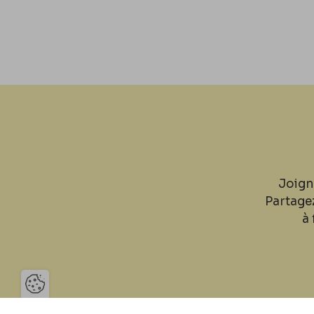
Joign
Partage
à 
Ouvrir la barre de gestion des 