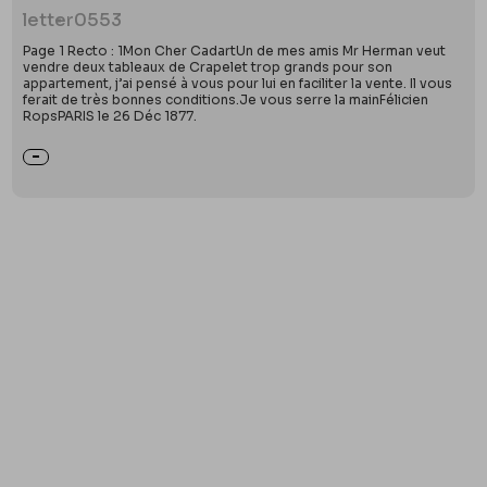
letter
0553
Page 1 Recto : 1Mon Cher CadartUn de mes amis Mr Herman veut
vendre deux tableaux de Crapelet trop grands pour son
appartement, j’ai pensé à vous pour lui en faciliter la vente. Il vous
ferait de très bonnes conditions.Je vous serre la mainFélicien
RopsPARIS le 26 Déc 1877.