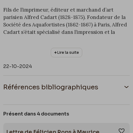
Fils de l’imprimeur, éditeur et marchand d’art
parisien Alfred Cadart (1828-1875). Fondateur de la
Société des Aquafortistes (1862-1867) à Paris, Alfred
Cadart s’était spécialisé dans l’impression et la
vente d’estampes à l’eau-forte. A la mort de ce
dernier 1875, Léon Cadart reprend l’imprimerie et
Lire la suite
le commerce d’art de son père aux côtés de sa mère
appelée la « veuve Cadart ». Dans sa
22-10-2024
correspondance, Rops mentionne la maison Cadart
comme un intermédiaire potentiel pour la vente et
la reproduction de ses œuvres jusqu’à sa faillite en
Références bibliographiques
1882.
Clément-Janin Noël,
La curieuse vie de Marcellin
Actualisée par Giuseppe Di Stazio, octobre 2024
Desboutin, peintre,graveur, poète
, H. Floury, Paris, 1922, p.
Présent dans 4 documents
213 ; 232
Lettre de Félicien Rops à Maurice