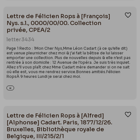
Lettre de Félicien Rops à [François]
Ajou
Nys. s.l., 0000/00/00. Collection
privée, CPEA/2
letter
3434
Page 1 Recto : 1Mon Cher Nys,Mme Léon Cadart (à ce qu’elle dit)
est venue pleurnicher chez moi & j’ai fait la bêtise de lui laisser
emporter une collection. Plus de nouvelles depuis & elle n’est pas
rentrée à son domicile : 12 Avenue de l’opéra. Je suis très inquiet.
Allez s’il vous plaît chez Mme Cadart mère demander si on ne sait
où elle est, vous me rendrez service.Bonnes amitiés.Félicien
RopsÀ 9 heures Lundi je serai chez moi.
Lettre de Félicien Rops à [Alfred]
Ajou
[Alphonse] Cadart. Paris, 1877/12/26.
Bruxelles, Bibliothèque royale de
Belgique, III/215/2/1