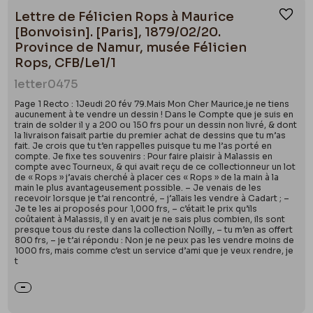
Lettre de Félicien Rops à Maurice
Ajou
[Bonvoisin]. [Paris], 1879/02/20.
Province de Namur, musée Félicien
Rops, CFB/Le1/1
letter
0475
Page 1 Recto : 1Jeudi 20 fév 79.Mais Mon Cher Maurice,je ne tiens
aucunement à te vendre un dessin ! Dans le Compte que je suis en
train de solder il y a 200 ou 150 frs pour un dessin non livré, & dont
la livraison faisait partie du premier achat de dessins que tu m’as
fait. Je crois que tu t’en rappelles puisque tu me l’as porté en
compte. Je fixe tes souvenirs : Pour faire plaisir à Malassis en
compte avec Tourneux, & qui avait reçu de ce collectionneur un lot
de « Rops » j’avais cherché à placer ces « Rops » de la main à la
main le plus avantageusement possible. – Je venais de les
recevoir lorsque je t’ai rencontré, – j’allais les vendre à Cadart ; –
Je te les ai proposés pour 1,000 frs, – c’était le prix qu’ils
coûtaient à Malassis, il y en avait je ne sais plus combien, ils sont
presque tous du reste dans la collection Noilly, – tu m’en as offert
800 frs, – je t’ai répondu : Non je ne peux pas les vendre moins de
1000 frs, mais comme c’est un service d’ami que je veux rendre, je
t