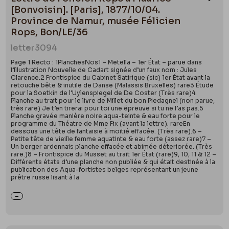
Ajou
[Bonvoisin]. [Paris], 1877/10/04.
Province de Namur, musée Félicien
Rops, Bon/LE/36
letter
3094
Page 1 Recto : 1PlanchesNos1 – Metella – 1er État – parue dans
l’Illustration Nouvelle de Cadart signée d’un faux nom : Jules
Clarence.2 Frontispice du Cabinet Satirique (sic) 1er État avant la
retouche bête & inutile de Danse (Malassis Bruxelles) rare3 Étude
pour la Soetkin de l’Uylenspiegel de De Coster (Très rare)4.
Planche au trait pour le livre de Millet du bon Piedagnel (non parue,
très rare) Je t’en tirerai pour toi une épreuve si tu ne l’as pas.5
Planche gravée manière noire aqua-teinte & eau forte pour le
programme du Théatre de Mme Fix (avant la lettre). rareEn
dessous une tête de fantaisie à moitié effacée. (Très rare).6 –
Petite tête de vieille femme aquatinte & eau forte (assez rare)7 –
Un berger ardennais planche effacée et abimée déteriorée. (Très
rare.)8 – Frontispice du Musset au trait 1er État (rare)9, 10, 11 & 12 –
Différents états d’une planche non publiée & qui était destinée à la
publication des Aqua-fortistes belges représentant un jeune
prêtre russe lisant à la