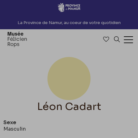
Accèder directement au contenu
La Province de Namur, au coeur de votre quotidien
Accéder à me
Recherch
Ouv
Léon Cadart
Sexe
Masculin