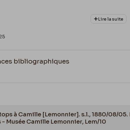
Lire la suite
25
nces bibliographiques
arye.inha.fr/index/personnes?e=Brame%2C+Hector
Rops à Camille [Lemonnier]. s.l., 1880/08/05. 
 - Musée Camille Lemonnier, Lem/10