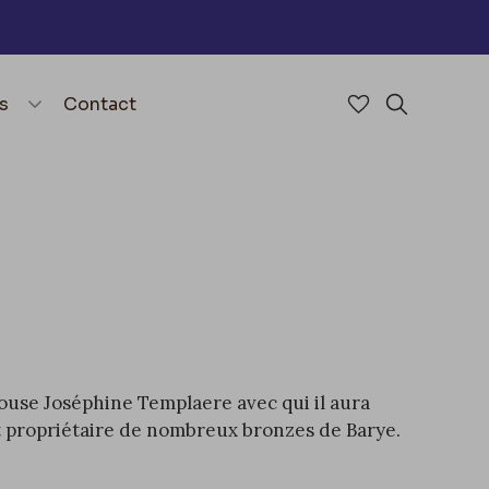
nu
menu.open_menu
s
Contact
Accéder à mes 
Rechercher
 épouse Joséphine Templaere avec qui il aura
st propriétaire de nombreux bronzes de Barye.