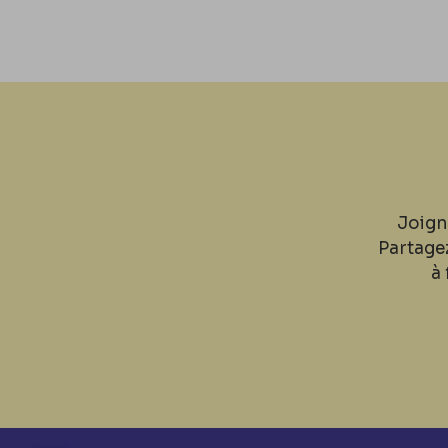
Joign
Partage
à 