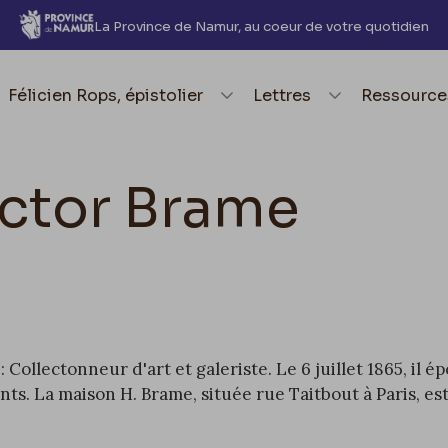
La Province de Namur, au coeur de votre quotidien
element.menu.open_menu
Félicien Rops, épistolier
element.menu.open_me
Lettres
element.
Ressource
ctor Brame
: Collectonneur d'art et galeriste. Le 6 juillet 1865, il
nts. La maison H. Brame, située rue Taitbout à Paris, e