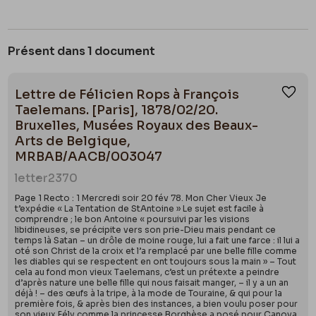
Présent dans 1 document
Lettre de Félicien Rops à François
Ajou
Taelemans. [Paris], 1878/02/20.
Bruxelles, Musées Royaux des Beaux-
Arts de Belgique,
MRBAB/AACB/003047
letter
2370
Page 1 Recto : 1 Mercredi soir 20 fév 78. Mon Cher Vieux Je
t’expédie « La Tentation de StAntoine » Le sujet est facile à
comprendre ; le bon Antoine « poursuivi par les visions
libidineuses, se précipite vers son prie-Dieu mais pendant ce
temps là Satan – un drôle de moine rouge, lui a fait une farce : il lui a
oté son Christ de la croix et l’a remplacé par une belle fille comme
les diables qui se respectent en ont toujours sous la main » – Tout
cela au fond mon vieux Taelemans, c’est un prétexte a peindre
d’après nature une belle fille qui nous faisait manger, – il y a un an
déjà ! – des œufs à la tripe, à la mode de Touraine, & qui pour la
première fois, & après bien des instances, a bien voulu poser pour
son vieux Fély comme la princesse Borghèse a posé pour Canova.