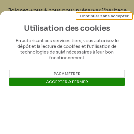
Joignez-vous à nous pour préserver l'héritage
Continuer sans accepter
de Félicien Rops ! Partagez vos lettres,
documents et connaissances afin de
Utilisation des cookies
contribuer à faire perdurer son œuvre pour
les générations futures.
En autorisant ces services tiers, vous autorisez le
dépôt et la lecture de cookies et l'utilisation de
technologies de suivi nécessaires à leur bon
Je contribue
fonctionnement.
PARAMÉTRER
ACCEPTER & FERMER
Ouvrir la barre de gestion des 