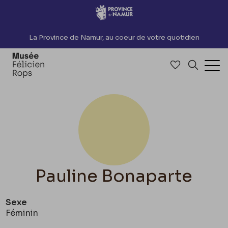
Accèder directement au contenu
La Province de Namur, au coeur de votre quotidien
Accéder à me
Recherch
Ouv
Pauline Bonaparte
Sexe
Féminin