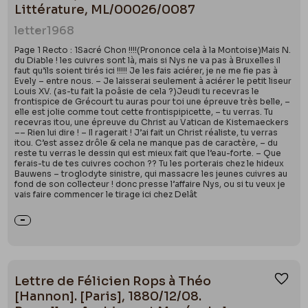
Littérature, ML/00026/0087
letter
1968
Page 1 Recto : 1Sacré Chon !!!!(Prononce cela à la Montoise)Mais N.
du Diable ! les cuivres sont là, mais si Nys ne va pas à Bruxelles il
faut qu’ils soient tirés ici !!!!! Je les fais aciérer, je ne me fie pas à
Evely – entre nous. – Je laisserai seulement à aciérer le petit liseur
Louis XV. (as-tu fait la poâsie de cela ?)Jeudi tu recevras le
frontispice de Grécourt tu auras pour toi une épreuve très belle, –
elle est jolie comme tout cette frontispipicette, – tu verras. Tu
recevras itou, une épreuve du Christ au Vatican de Kistemaeckers
–– Rien lui dire ! – Il ragerait ! J’ai fait un Christ réaliste, tu verras
itou. C’est assez drôle & cela ne manque pas de caractère, – du
reste tu verras le dessin qui est mieux fait que l’eau-forte. – Que
ferais-tu de tes cuivres cochon ?? Tu les porterais chez le hideux
Bauwens – troglodyte sinistre, qui massacre les jeunes cuivres au
fond de son collecteur ! donc presse l’affaire Nys, ou si tu veux je
vais faire commencer le tirage ici chez Delât
Lettre de Félicien Rops à Théo
Ajou
[Hannon]. [Paris], 1880/12/08.