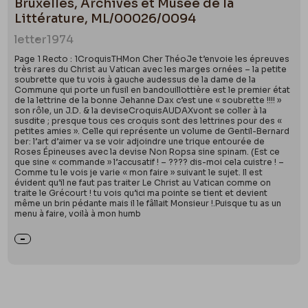
Bruxelles, Archives et Musée de la
Littérature, ML/00026/0094
letter
1974
Page 1 Recto : 1CroquisTHMon Cher ThéoJe t’envoie les épreuves
très rares du Christ au Vatican avec les marges ornées – la petite
soubrette que tu vois à gauche audessus de la dame de la
Commune qui porte un fusil en bandouillottière est le premier état
de la lettrine de la bonne Jehanne Dax c’est une « soubrette !!!! »
son rôle, un J.D. & la deviseCroquisAUDAXvont se coller à la
susdite ; presque tous ces croquis sont des lettrines pour des «
petites amies ». Celle qui représente un volume de Gentil-Bernard
ber: l’art d’aimer va se voir adjoindre une trique entourée de
Roses Épineuses avec la devise Non Ropsa sine spinam. (Est ce
que sine « commande » l’accusatif ! – ???? dis-moi cela cuistre ! –
Comme tu le vois je varie « mon faire » suivant le sujet. Il est
évident qu’il ne faut pas traiter Le Christ au Vatican comme on
traite le Grécourt ! tu vois qu’ici ma pointe se tient et devient
même un brin pédante mais il le fâllait Monsieur !.Puisque tu as un
menu à faire, voilà à mon humb