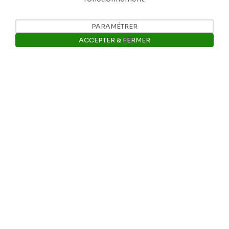
PARAMÉTRER
ACCEPTER & FERMER
Ouvrir la barre de gestion des 
Nos coordonnées
Tél: +32 81 77 67 55
E-mail: info@museerops.be
Instagram