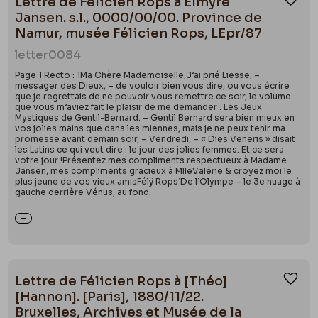
Lettre de Félicien Rops à Elmyre
Ajou
Jansen. s.l., 0000/00/00. Province de
Namur, musée Félicien Rops, LEpr/87
letter
0084
Page 1 Recto : 1Ma Chère Mademoiselle,J’ai prié Liesse, –
messager des Dieux, – de vouloir bien vous dire, ou vous écrire
que je regrettais de ne pouvoir vous remettre ce soir, le volume
que vous m’aviez fait le plaisir de me demander : Les Jeux
Mystiques de Gentil-Bernard. – Gentil Bernard sera bien mieux en
vos jolies mains que dans les miennes, mais je ne peux tenir ma
promesse avant demain soir, – Vendredi, – « Dies Veneris » disait
les Latins ce qui veut dire : le jour des jolies femmes. Et ce sera
votre jour !Présentez mes compliments respectueux à Madame
Jansen, mes compliments gracieux à MlleValérie & croyez moi le
plus jeune de vos vieux amisFélÿ Rops’De l’Olympe – le 3e nuage à
gauche derrière Vénus, au fond.
Lettre de Félicien Rops à [Théo]
Ajou
[Hannon]. [Paris], 1880/11/22.
Bruxelles, Archives et Musée de la