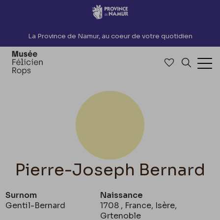
Accèder directement au contenu
La Province de Namur, au coeur de votre quotidien
Accéder à me
Recherch
Ouv
Pierre-Joseph Bernard
Surnom
Naissance
Gentil-Bernard
1708 , France, Isère,
Grtenoble