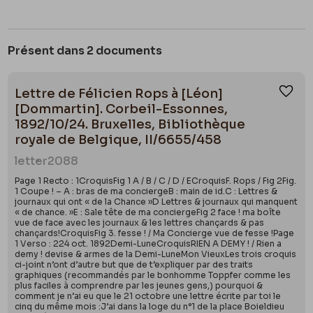
Présent dans 2 documents
Lettre de Félicien Rops à [Léon]
Ajou
[Dommartin]. Corbeil-Essonnes,
1892/10/24. Bruxelles, Bibliothèque
royale de Belgique, II/6655/458
letter
2088
Page 1 Recto : 1CroquisFig 1 A / B / C / D / ECroquisF. Rops / Fig 2Fig.
1 Coupe ! – A : bras de ma conciergeB : main de id.C : Lettres &
journaux qui ont « de la Chance »D Lettres & journaux qui manquent
« de chance. »E : Sale tête de ma conciergeFig 2 face ! ma boîte
vue de face avec les journaux & les lettres chançards & pas
chançards!CroquisFig 3. fesse ! / Ma Concierge vue de fesse !Page
1 Verso : 224 oct. 1892Demi-LuneCroquisRIEN A DEMY ! / Rien a
demy ! devise & armes de la Demi-LuneMon VieuxLes trois croquis
ci-joint n’ont d’autre but que de t’expliquer par des traits
graphiques (recommandés par le bonhomme Toppfer comme les
plus faciles à comprendre par les jeunes gens,) pourquoi &
comment je n’ai eu que le 21 octobre une lettre écrite par toi le
cinq du même mois :J’ai dans la loge du n°1 de la place Boieldieu