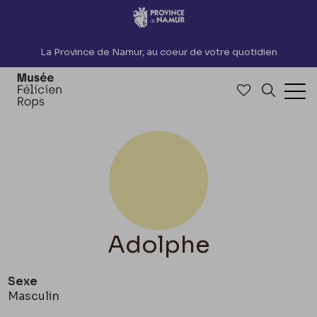
Accèder directement au contenu
La Province de Namur, au coeur de votre quotidien
Accéder à me
Recherch
Ouv
Adolphe
Sexe
Masculin