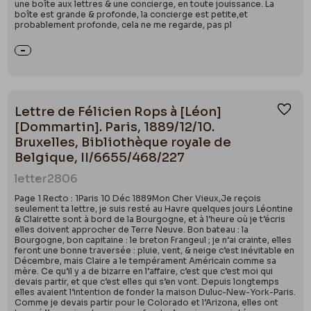
une boîte aux lettres & une concierge, en toute jouissance. La
boîte est grande & profonde, la concierge est petite,et
probablement profonde, cela ne me regarde, pas pl
Lettre de Félicien Rops à [Léon]
Ajou
[Dommartin]. Paris, 1889/12/10.
Bruxelles, Bibliothèque royale de
Belgique, II/6655/468/227
letter
2806
Page 1 Recto : 1Paris 10 Déc 1889Mon Cher Vieux,Je reçois
seulement ta lettre, je suis resté au Havre quelques jours Léontine
& Clairette sont à bord de la Bourgogne, et à l’heure où je t’écris
elles doivent approcher de Terre Neuve. Bon bateau : la
Bourgogne, bon capitaine : le breton Frangeul ; je n’ai crainte, elles
feront une bonne traversée : pluie, vent, & neige c’est inévitable en
Décembre, mais Claire a le tempérament Américain comme sa
mère. Ce qu’il y a de bizarre en l’affaire, c’est que c’est moi qui
devais partir, et que c’est elles qui s’en vont. Depuis longtemps
elles avaient l’intention de fonder la maison Duluc-New-York-Paris.
Comme je devais partir pour le Colorado et l’Arizona, elles ont