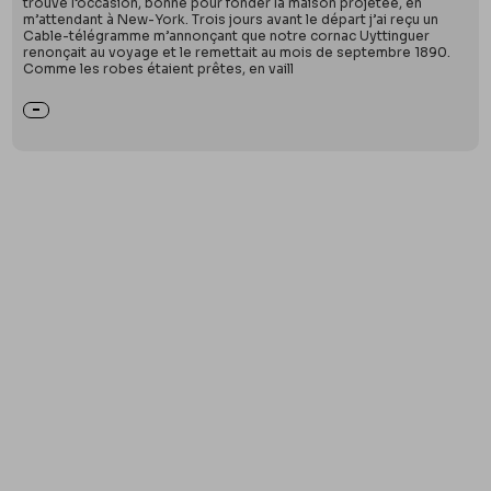
trouvé l’occasion, bonne pour fonder la maison projetée, en
m’attendant à New-York. Trois jours avant le départ j’ai reçu un
Cable-télégramme m’annonçant que notre cornac Uyttinguer
renonçait au voyage et le remettait au mois de septembre 1890.
Comme les robes étaient prêtes, en vaill