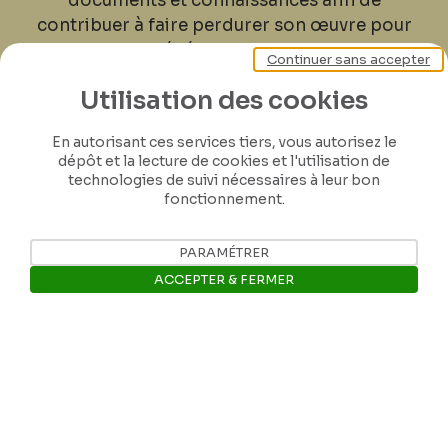
documents et connaissances afin de
contribuer à faire perdurer son œuvre pour
les générations futures.
Continuer sans accepter
Utilisation des cookies
Je contribue
En autorisant ces services tiers, vous autorisez le
dépôt et la lecture de cookies et l'utilisation de
technologies de suivi nécessaires à leur bon
fonctionnement.
PARAMÉTRER
ACCEPTER & FERMER
Ouvrir la barre de gestion des 