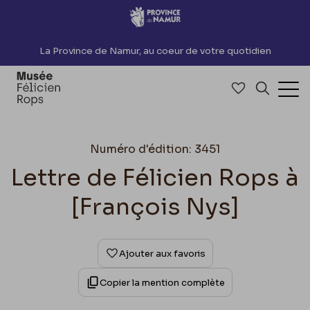
Accèder directement au contenu
La Province de Namur, au coeur de votre quotidien
Accéder à me
Recherch
Ouv
Numéro d'édition: 3451
Lettre de Félicien Rops à
[François Nys]
Ajouter aux favoris
Copier la mention complète