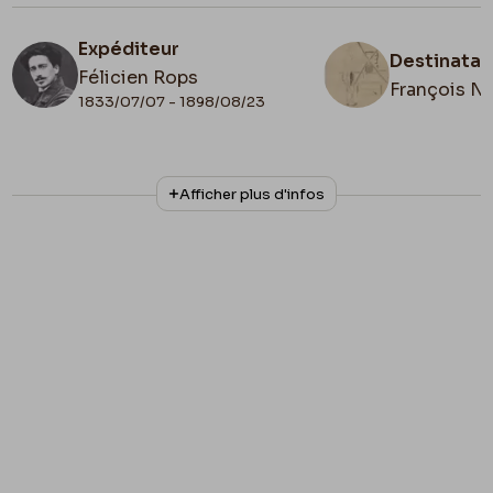
Expéditeur
Destinatai
Félicien Rops
François N
1833/07/07 - 1898/08/23
N° d'inventaire
Date de fin
Afficher plus d'infos
CPEE/2
1890/10/29
Lieu de conservation
Collection privée