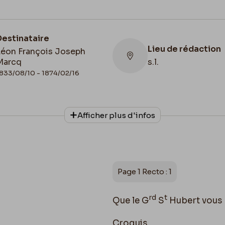
Destinataire
Lieu de rédaction
Léon François Joseph
Marcq
s.l.
833/08/10 - 1874/02/16
Collationnage
Lieu de conservat
Afficher plus d'infos
Scan
Collection privée
Page 1 Recto : 1
rd
t
Que le G
S
Hubert vous 
Croquis