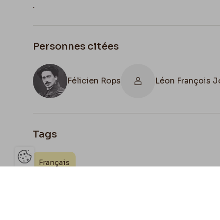
.
Personnes citées
Félicien Rops
Léon François 
Tags
Français
Ouvrir la barre de gestion des 