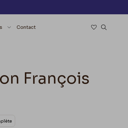
nu
menu.open_menu
s
Contact
Accéder à mes 
Rechercher
éon François
mplète