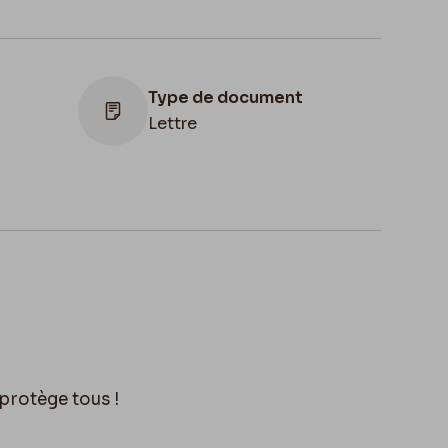
Type de document
Lettre
ion
Illustration
Lettre illustrée
protège tous !