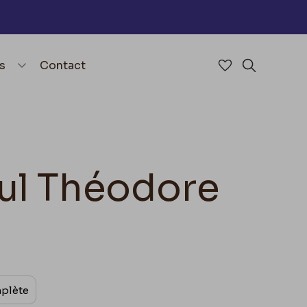
nu
menu.open_menu
s
Contact
Accéder à mes 
Rechercher
aul Théodore
mplète