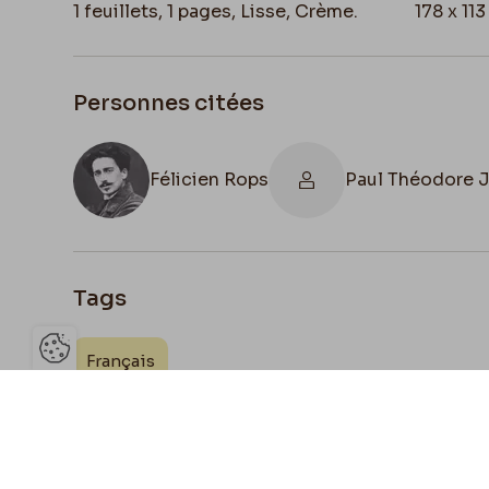
1 feuillets, 1 pages, Lisse, Crème.
178 x 11
Personnes citées
Félicien Rops
Paul Théodore 
Tags
Français
Ouvrir la barre de gestion des 