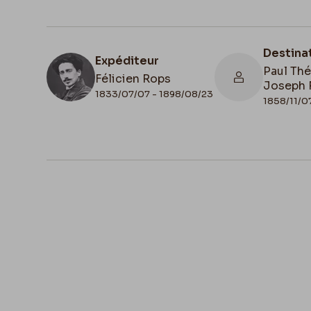
Destina
Expéditeur
Paul Th
Félicien Rops
Joseph 
1833/07/07 - 1898/08/23
1858/11/0
N° d'inventaire
FFR/LE/30