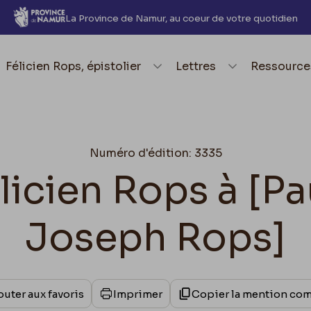
La Province de Namur, au coeur de votre quotidien
element.menu.open_menu
Félicien Rops, épistolier
element.menu.open_me
Lettres
element.
Ressource
Numéro d'édition: 3335
élicien Rops à [P
Joseph Rops]
outer aux favoris
Imprimer
Copier la mention co