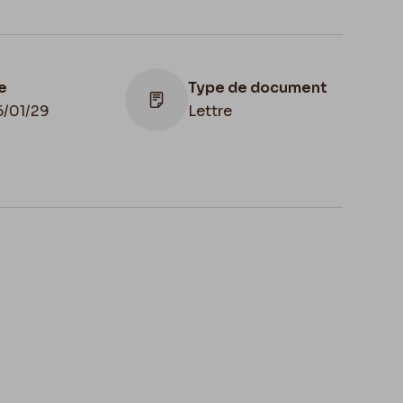
e
Type de document
6/01/29
Lettre
Lieu de conservation
Belgique, Province de
Namur, musée Félicien Rops,
Fonds Félicien Rops