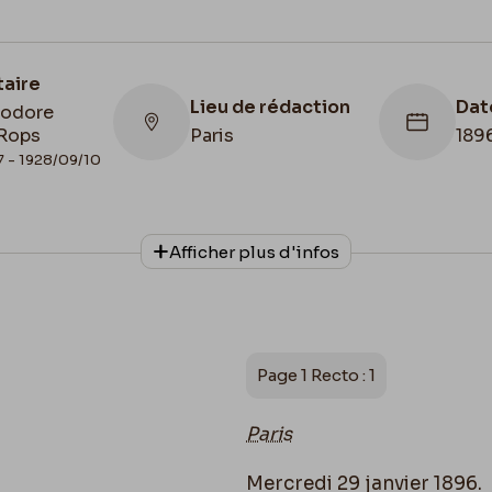
taire
Lieu de rédaction
Dat
éodore
Rops
Paris
189
7 - 1928/09/10
Collationnage
Date de fin
Afficher plus d'infos
Scan
1896/01/29
Page 1 Recto : 1
Paris
Mercredi 29 janvier 1896.