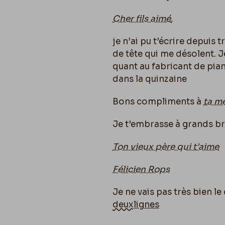
Cher fils aimé
,
je n’ai pu t’écrire depuis 
de tête qui me désolent. J
quant au fabricant de pia
dans la quinzaine
Bons compliments à
ta m
Je t’embrasse à grands b
Ton vieux père qui t’aime
Félicien Rops
Je ne vais pas très bien 
deux
lignes