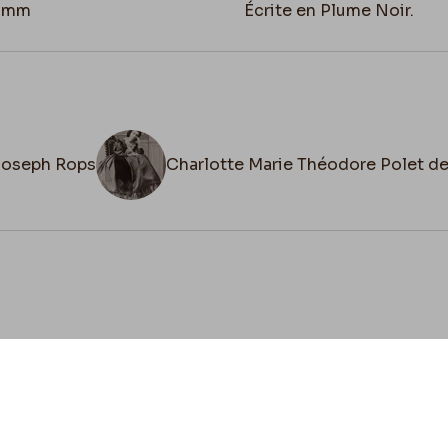
3 mm
Écrite en Plume Noir.
Joseph Rops
Charlotte Marie Théodore Polet d
cookies