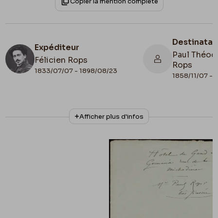
Copier la mention complète
Destinatai
Expéditeur
Paul Théod
Félicien Rops
Rops
1833/07/07 - 1898/08/23
1858/11/07 - 
N° d'inventaire
Collationnage
Afficher plus d'infos
FFR/LE/21
Scan
Lieu de conservation
Belgique, Province de Namur, musée Félicien
Rops, Fonds Félicien Rops