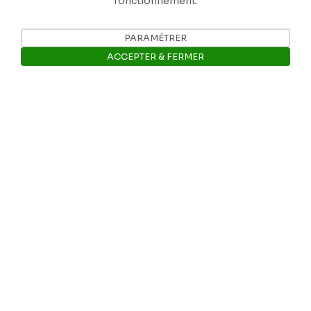
fonctionnement.
PARAMÉTRER
Nos coordonnées
ACCEPTER & FERMER
Tél: +32 81 77 67 55
Ouvrir la barre de gestion des 
E-mail: info@museerops.be
Instagram
Facebook
Ropslettres
Le site web du musée