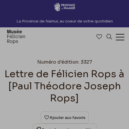
Accèder directement au contenu
La Province de Namur, au coeur de votre quotidien
Accéder à me
Recherch
Ouv
Numéro d'édition: 3327
Lettre de Félicien Rops à
[Paul Théodore Joseph
Rops]
Ajouter aux favoris