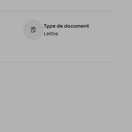
Type de document
Lettre
Lieu de conservation
Belgique, Province de
1880
Namur, musée Félicien Rops,
Fonds Félicien Rops