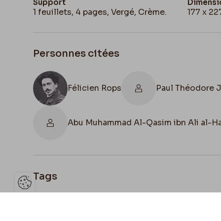
Support
Dimensi
1 feuillets, 4 pages, Vergé, Crème.
177 x 2
Personnes citées
Félicien Rops
Paul Théodore 
Abu Muhammad Al-Qasim ibn Ali al-Har
Tags
Ouvrir la barre de gestion des 
Français