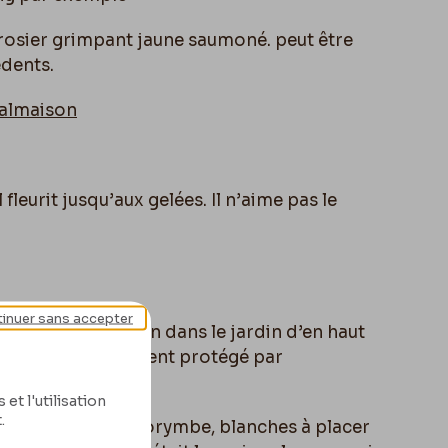
 rosier grimpant jaune saumoné. peut être
édents.
Malmaison
il fleurit jusqu’aux gelées. Il n’aime pas le
inuer sans accepter
che de l’habitation dans le jardin d’en haut
 dans un emplacement protégé par
et l'utilisation
.
mpant fleurs en corymbe, blanches à placer