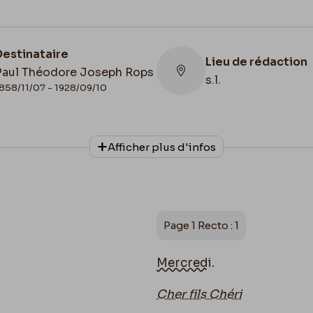
Destinataire
Lieu de rédaction
Paul Théodore Joseph Rops
s.l.
858/11/07 - 1928/09/10
Collationnage
Date de fin
Afficher plus d'infos
Scan
Début des années 
Page 1 Recto : 1
Mercredi
.
Cher fils Chéri