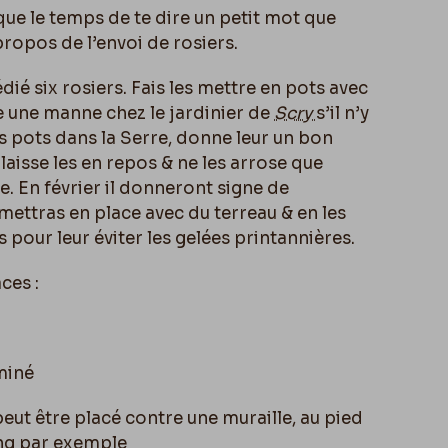
que le temps de te dire un petit mot que
 propos de l’envoi de rosiers.
édié six rosiers. Fais les mettre en pots avec
e une manne chez le jardinier de
Scry
s’il n’y
es pots dans la Serre, donne leur un bon
aisse les en repos & ne les arrose que
e. En février il donneront signe de
 mettras en place avec du terreau & en les
 pour leur éviter les gelées printannières.
ces :
miné
eut être placé contre une muraille, au pied
ang par exemple