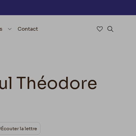
nu
menu.open_menu
s
Contact
Accéder à mes 
Rechercher
aul Théodore
Écouter la lettre