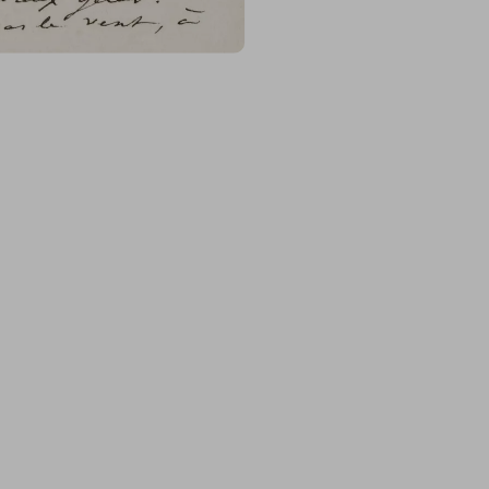
Page 1 Verso : 3
cela vous aidera à passer l
ta mère des livres nouveaux
ferais plaisir en faisant fa
d’y mettre la bergerie de
recevras en échange une pe
que j’ai toujours gardée e
cette époque. Maintenant 
de ces souvenirs qui m’ét
faisait vivre avec vous, ac
vieilles boites de
maman
q
Japon. Il faut vivre seul p
triste l’heure dure des dés
tout le monde vous quitte 
d’
Hariri le poète arabe
me r