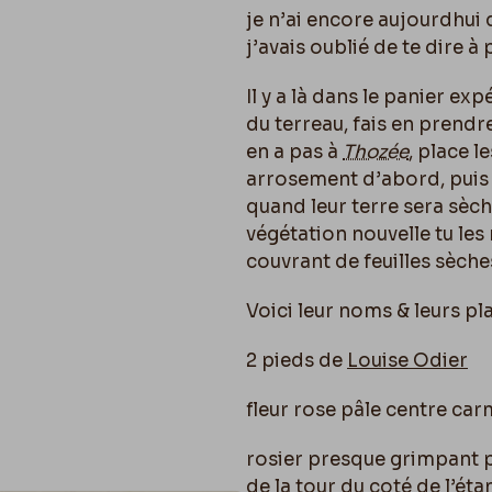
je n’ai encore aujourdhui 
j’avais oublié de te dire à
Il y a là dans le panier exp
du terreau, fais en prendr
en a pas à
Thozée
, place l
arrosement d’abord, puis l
quand leur terre sera sèch
végétation nouvelle tu les
couvrant de feuilles sèches
Voici leur noms & leurs pla
2 pieds de
Louise Odier
fleur rose pâle centre car
rosier presque grimpant p
de la tour du coté de l’ét