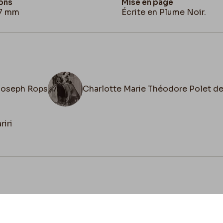
ons
Mise en page
À demain.
27 mm
Écrite en Plume Noir.
Joseph Rops
Charlotte Marie Théodore Polet d
iri
cookies