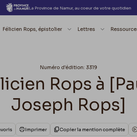
La Province de Namur, au coeur de votre quotidien
element.menu.open_menu
Félicien Rops, épistolier
element.menu.open_me
Lettres
element.
Ressource
Numéro d'édition: 3319
élicien Rops à [P
Joseph Rops]
avoris
Imprimer
Copier la mention complète