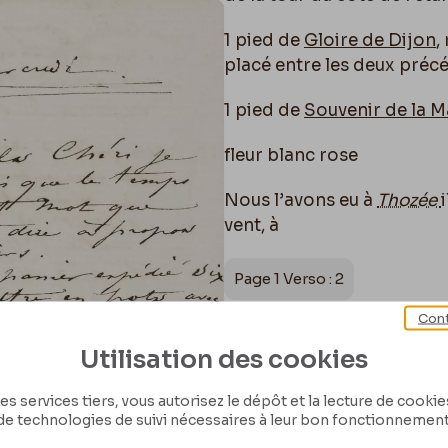
1 pied de
Gloire de Dijon
,
placé entre les deux préc
1 pied de
Souvenir de la 
fleur blanc rose
Nous l’avons eu à
Thozée
vent, à
Page 1 Verso : 2
Cont
placer au grand jour à gau
Utilisation des cookies
(coté du fuschia vivace.)
l’habitation
es services tiers, vous autorisez le dépôt et la lecture de cookies 
de technologies de suivi nécessaires à leur bon fonctionnement
Un pied d’
Aimé Vibert
gri